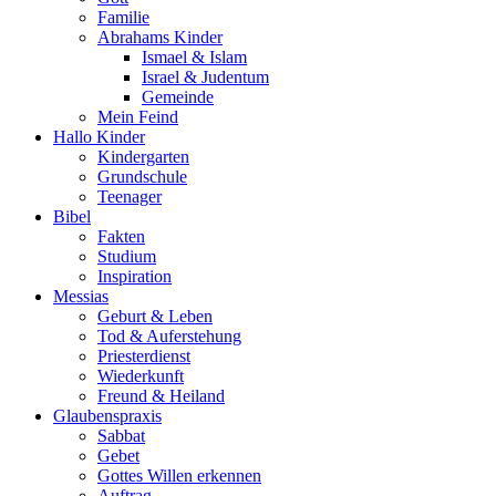
Familie
Abrahams Kinder
Ismael & Islam
Israel & Judentum
Gemeinde
Mein Feind
Hallo Kinder
Kindergarten
Grundschule
Teenager
Bibel
Fakten
Studium
Inspiration
Messias
Geburt & Leben
Tod & Auferstehung
Priesterdienst
Wiederkunft
Freund & Heiland
Glaubenspraxis
Sabbat
Gebet
Gottes Willen erkennen
Auftrag