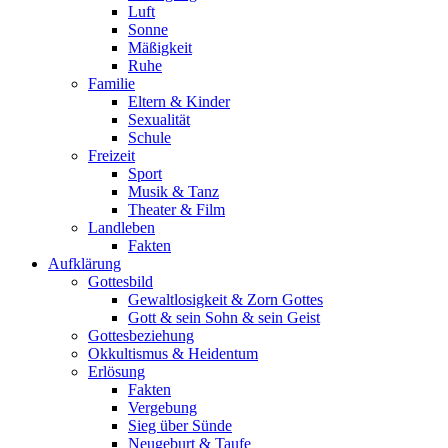
Luft
Sonne
Mäßigkeit
Ruhe
Familie
Eltern & Kinder
Sexualität
Schule
Freizeit
Sport
Musik & Tanz
Theater & Film
Landleben
Fakten
Aufklärung
Gottesbild
Gewaltlosigkeit & Zorn Gottes
Gott & sein Sohn & sein Geist
Gottesbeziehung
Okkultismus & Heidentum
Erlösung
Fakten
Vergebung
Sieg über Sünde
Neugeburt & Taufe