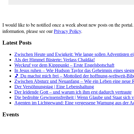
I would like to be notified once a week about new posts on the portal
information, please see our
Privacy Policy
.
Latest Posts
Zwischen Heute und Ewigkeit: Wie lange sollen Adventisten ei
Als der Himmel flüsterte: Verlass Chaldäa!
Weckruf vor dem Kipppunkt – Erste Engelsbotschaft
In Jesus ruhen – Wie Hudson Taylor das Geheimnis eines siegr
🎵 Du machst mich frei – Mottolied der hoffnung-weltweit-Bibe
Zwischen Absturz und Neuanfang – Wie ein Leben eine neue 
Der Versöhnungstag | Eine Lebenshaltung
Der leidende Gott – und warum ich ihm erst dadurch vertraute
Die bedrohte Gewissensfreiheit | Wenn Glaube und Staat sich 
Agenten im Lichtgewand: Eine vergessene Warnung aus der A
Events