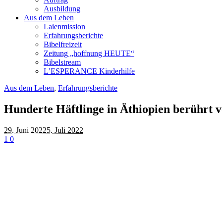
Ausbildung
Aus dem Leben
Laienmission
Erfahrungsberichte
Bibelfreizeit
Zeitung „hoffnung HEUTE“
Bibelstream
L’ESPERANCE Kinderhilfe
Aus dem Leben
,
Erfahrungsberichte
Hunderte Häftlinge in Äthiopien berührt
29. Juni 2022
5. Juli 2022
1
0