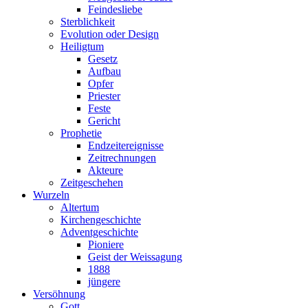
Feindesliebe
Sterblichkeit
Evolution oder Design
Heiligtum
Gesetz
Aufbau
Opfer
Priester
Feste
Gericht
Prophetie
Endzeitereignisse
Zeitrechnungen
Akteure
Zeitgeschehen
Wurzeln
Altertum
Kirchengeschichte
Adventgeschichte
Pioniere
Geist der Weissagung
1888
jüngere
Versöhnung
Gott