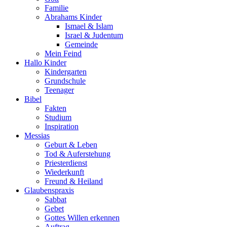
Familie
Abrahams Kinder
Ismael & Islam
Israel & Judentum
Gemeinde
Mein Feind
Hallo Kinder
Kindergarten
Grundschule
Teenager
Bibel
Fakten
Studium
Inspiration
Messias
Geburt & Leben
Tod & Auferstehung
Priesterdienst
Wiederkunft
Freund & Heiland
Glaubenspraxis
Sabbat
Gebet
Gottes Willen erkennen
Auftrag