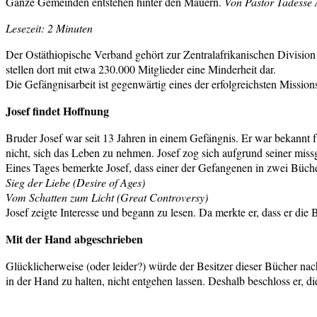
Ganze Gemeinden entstehen hinter den Mauern.
Von Pastor Tadesse
Lesezeit: 2 Minuten
Der Ostäthiopische Verband gehört zur Zentralafrikanischen Division
stellen dort mit etwa 230.000 Mitglieder eine Minderheit dar.
Die Gefängnisarbeit ist gegenwärtig eines der erfolgreichsten Missions
Josef findet Hoffnung
Bruder Josef war seit 13 Jahren in einem Gefängnis. Er war bekannt 
nicht, sich das Leben zu nehmen. Josef zog sich aufgrund seiner mis
Eines Tages bemerkte Josef, dass einer der Gefangenen in zwei Büche
Sieg der Liebe (Desire of Ages)
Vom Schatten zum Licht (Great Controversy)
Josef zeigte Interesse und begann zu lesen. Da merkte er, dass er die
Mit der Hand abgeschrieben
Glücklicherweise (oder leider?) würde der Besitzer dieser Bücher nac
in der Hand zu halten, nicht entgehen lassen. Deshalb beschloss er, d