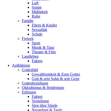
Luft
Sonne
Mäßigkeit
Ruhe
Familie
Eltern & Kinder
Sexualität
Schule
Freizeit
Sport
Musik & Tanz
Theater & Film
Landleben
Fakten
Aufklärung
Gottesbild
Gewaltlosigkeit & Zorn Gottes
Gott & sein Sohn & sein Geist
Gottesbeziehung
Okkultismus & Heidentum
Erlösung
Fakten
Vergebung
Sieg über Sünde
Neugeburt & Taufe