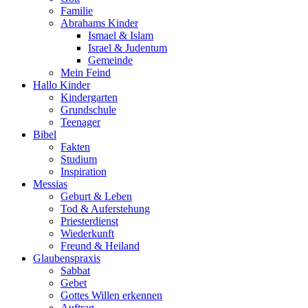
Familie
Abrahams Kinder
Ismael & Islam
Israel & Judentum
Gemeinde
Mein Feind
Hallo Kinder
Kindergarten
Grundschule
Teenager
Bibel
Fakten
Studium
Inspiration
Messias
Geburt & Leben
Tod & Auferstehung
Priesterdienst
Wiederkunft
Freund & Heiland
Glaubenspraxis
Sabbat
Gebet
Gottes Willen erkennen
Auftrag