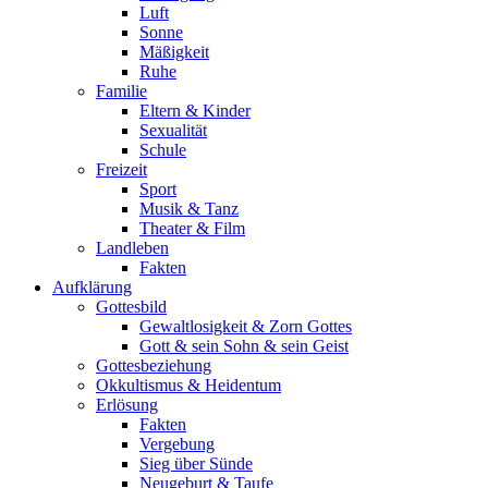
Luft
Sonne
Mäßigkeit
Ruhe
Familie
Eltern & Kinder
Sexualität
Schule
Freizeit
Sport
Musik & Tanz
Theater & Film
Landleben
Fakten
Aufklärung
Gottesbild
Gewaltlosigkeit & Zorn Gottes
Gott & sein Sohn & sein Geist
Gottesbeziehung
Okkultismus & Heidentum
Erlösung
Fakten
Vergebung
Sieg über Sünde
Neugeburt & Taufe