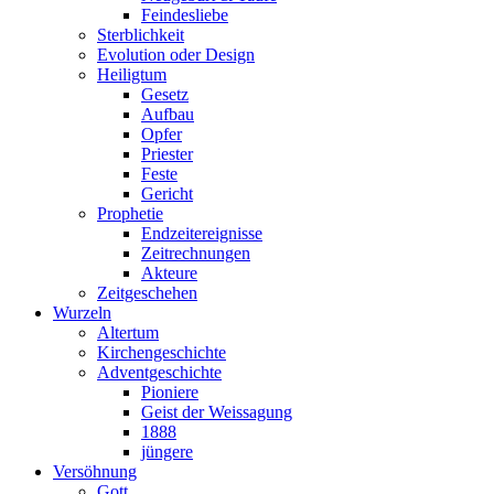
Feindesliebe
Sterblichkeit
Evolution oder Design
Heiligtum
Gesetz
Aufbau
Opfer
Priester
Feste
Gericht
Prophetie
Endzeitereignisse
Zeitrechnungen
Akteure
Zeitgeschehen
Wurzeln
Altertum
Kirchengeschichte
Adventgeschichte
Pioniere
Geist der Weissagung
1888
jüngere
Versöhnung
Gott