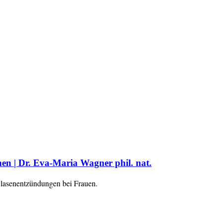
en | Dr. Eva-Maria Wagner phil. nat.
Blasenentzündungen bei Frauen.