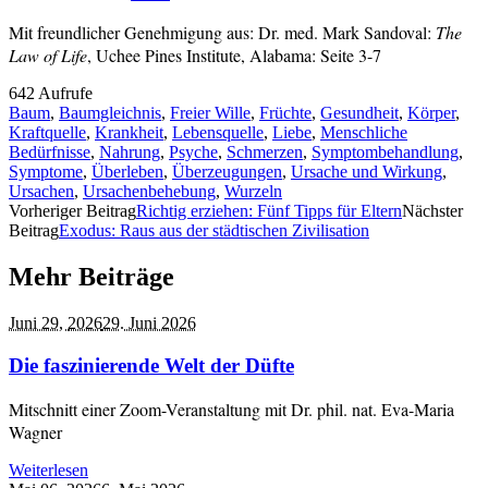
Mit freundlicher Genehmigung aus: Dr. med. Mark Sandoval:
The
Law of Life
, Uchee Pines Institute, Alabama: Seite 3-7
642 Aufrufe
Baum
,
Baumgleichnis
,
Freier Wille
,
Früchte
,
Gesundheit
,
Körper
,
Kraftquelle
,
Krankheit
,
Lebensquelle
,
Liebe
,
Menschliche
Bedürfnisse
,
Nahrung
,
Psyche
,
Schmerzen
,
Symptombehandlung
,
Symptome
,
Überleben
,
Überzeugungen
,
Ursache und Wirkung
,
Ursachen
,
Ursachenbehebung
,
Wurzeln
Vorheriger Beitrag
Richtig erziehen: Fünf Tipps für Eltern
Nächster
Beitrag
Exodus: Raus aus der städtischen Zivilisation
Mehr Beiträge
Juni 29,
2026
29. Juni 2026
Die faszinierende Welt der Düfte
Mitschnitt einer Zoom-Veranstaltung mit Dr. phil. nat. Eva-Maria
Wagner
Weiterlesen