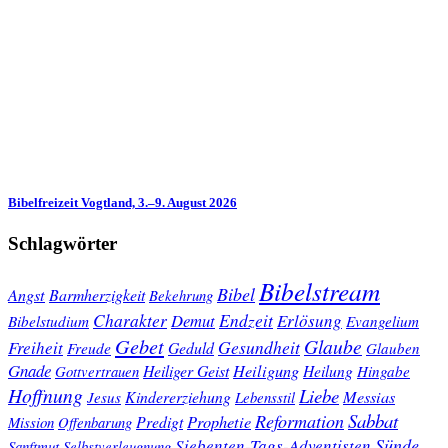
Bibelfreizeit Vogtland, 3.–9. August 2026
Schlagwörter
Bibelstream
Bibel
Angst
Barmherzigkeit
Bekehrung
Charakter
Endzeit
Demut
Erlösung
Bibelstudium
Evangelium
Gebet
Glaube
Gesundheit
Freiheit
Freude
Geduld
Glauben
Gnade
Heiligung
Heiliger Geist
Heilung
Gottvertrauen
Hingabe
Hoffnung
Liebe
Kindererziehung
Messias
Jesus
Lebensstil
Sabbat
Reformation
Prophetie
Predigt
Mission
Offenbarung
Sünde
Siebenten-Tags-Adventisten
Sanftmut
Selbstverleugnung