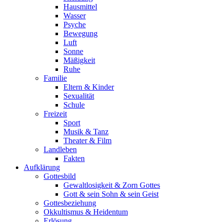
Hausmittel
Wasser
Psyche
Bewegung
Luft
Sonne
Mäßigkeit
Ruhe
Familie
Eltern & Kinder
Sexualität
Schule
Freizeit
Sport
Musik & Tanz
Theater & Film
Landleben
Fakten
Aufklärung
Gottesbild
Gewaltlosigkeit & Zorn Gottes
Gott & sein Sohn & sein Geist
Gottesbeziehung
Okkultismus & Heidentum
Erlösung