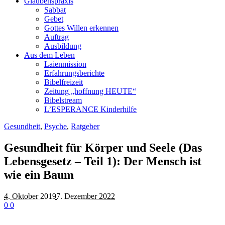
Glaubenspraxis
Sabbat
Gebet
Gottes Willen erkennen
Auftrag
Ausbildung
Aus dem Leben
Laienmission
Erfahrungsberichte
Bibelfreizeit
Zeitung „hoffnung HEUTE“
Bibelstream
L’ESPERANCE Kinderhilfe
Gesundheit
,
Psyche
,
Ratgeber
Gesundheit für Körper und Seele (Das
Lebensgesetz – Teil 1): Der Mensch ist
wie ein Baum
4. Oktober 2019
7. Dezember 2022
0
0