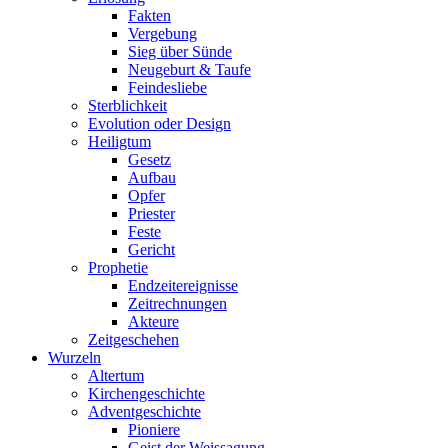
Fakten
Vergebung
Sieg über Sünde
Neugeburt & Taufe
Feindesliebe
Sterblichkeit
Evolution oder Design
Heiligtum
Gesetz
Aufbau
Opfer
Priester
Feste
Gericht
Prophetie
Endzeitereignisse
Zeitrechnungen
Akteure
Zeitgeschehen
Wurzeln
Altertum
Kirchengeschichte
Adventgeschichte
Pioniere
Geist der Weissagung