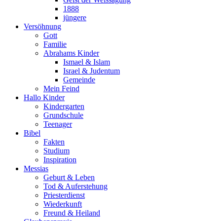
1888
jüngere
Versöhnung
Gott
Familie
Abrahams Kinder
Ismael & Islam
Israel & Judentum
Gemeinde
Mein Feind
Hallo Kinder
Kindergarten
Grundschule
Teenager
Bibel
Fakten
Studium
Inspiration
Messias
Geburt & Leben
Tod & Auferstehung
Priesterdienst
Wiederkunft
Freund & Heiland