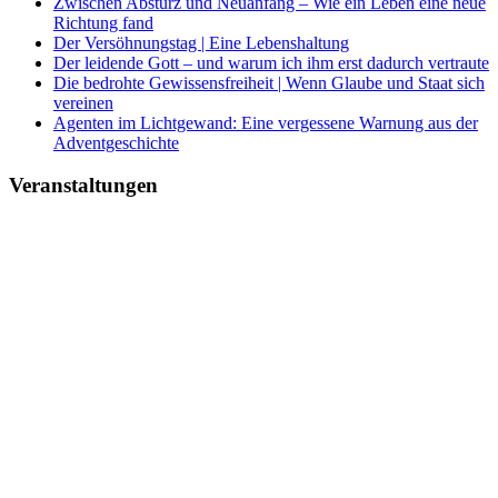
Zwischen Absturz und Neuanfang – Wie ein Leben eine neue
Richtung fand
Der Versöhnungstag | Eine Lebenshaltung
Der leidende Gott – und warum ich ihm erst dadurch vertraute
Die bedrohte Gewissensfreiheit | Wenn Glaube und Staat sich
vereinen
Agenten im Lichtgewand: Eine vergessene Warnung aus der
Adventgeschichte
Veranstaltungen