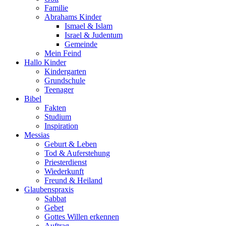
Familie
Abrahams Kinder
Ismael & Islam
Israel & Judentum
Gemeinde
Mein Feind
Hallo Kinder
Kindergarten
Grundschule
Teenager
Bibel
Fakten
Studium
Inspiration
Messias
Geburt & Leben
Tod & Auferstehung
Priesterdienst
Wiederkunft
Freund & Heiland
Glaubenspraxis
Sabbat
Gebet
Gottes Willen erkennen
Auftrag