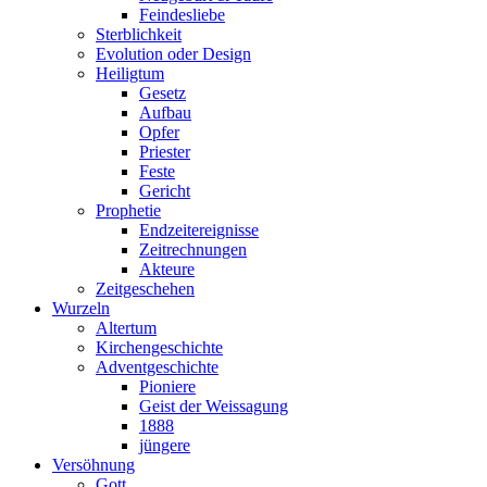
Feindesliebe
Sterblichkeit
Evolution oder Design
Heiligtum
Gesetz
Aufbau
Opfer
Priester
Feste
Gericht
Prophetie
Endzeitereignisse
Zeitrechnungen
Akteure
Zeitgeschehen
Wurzeln
Altertum
Kirchengeschichte
Adventgeschichte
Pioniere
Geist der Weissagung
1888
jüngere
Versöhnung
Gott