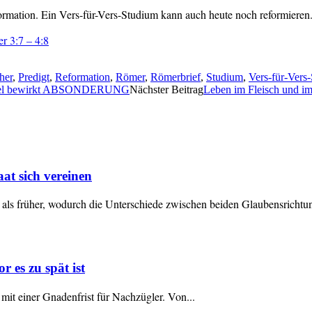
ormation. Ein Vers-für-Vers-Studium kann auch heute noch reformieren
r 3:7 – 4:8
her
,
Predigt
,
Reformation
,
Römer
,
Römerbrief
,
Studium
,
Vers-für-Vers
el bewirkt ABSONDERUNG
Nächster Beitrag
Leben im Fleisch und im
at sich vereinen
ver als früher, wodurch die Unterschiede zwischen beiden Glaubensrich
 es zu spät ist
mit einer Gnadenfrist für Nachzügler. Von...