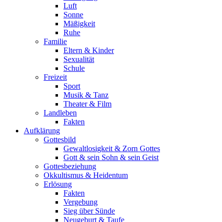
Luft
Sonne
Mäßigkeit
Ruhe
Familie
Eltern & Kinder
Sexualität
Schule
Freizeit
Sport
Musik & Tanz
Theater & Film
Landleben
Fakten
Aufklärung
Gottesbild
Gewaltlosigkeit & Zorn Gottes
Gott & sein Sohn & sein Geist
Gottesbeziehung
Okkultismus & Heidentum
Erlösung
Fakten
Vergebung
Sieg über Sünde
Neugeburt & Taufe