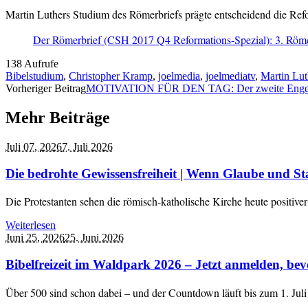
Martin Luthers Studium des Römerbriefs prägte entscheidend die Ref
Der Römerbrief (CSH 2017 Q4 Reformations-Spezial): 3. Röme
138 Aufrufe
Bibelstudium
,
Christopher Kramp
,
joelmedia
,
joelmediatv
,
Martin Lut
Vorheriger Beitrag
MOTIVATION FÜR DEN TAG: Der zweite Eng
Mehr Beiträge
Juli 07,
2026
7. Juli 2026
Die bedrohte Gewissensfreiheit | Wenn Glaube und Sta
Die Protestanten sehen die römisch-katholische Kirche heute positi
Weiterlesen
Juni 25,
2026
25. Juni 2026
Bibelfreizeit im Waldpark 2026 – Jetzt anmelden, bevor
Über 500 sind schon dabei – und der Countdown läuft bis zum 1. Juli 