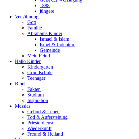
1888
jüngere
Versöhnung
Gott
Familie
Abrahams Kinder
Ismael & Islam
Israel & Judentum
Gemeinde
Mein Feind
Hallo Kinder
Kindergarten
Grundschule
Teenager
Bibel
Fakten
Studium
Inspiration
Messias
Geburt & Leben
Tod & Auferstehung
Priesterdienst
Wiederkunft
Freund & Heiland