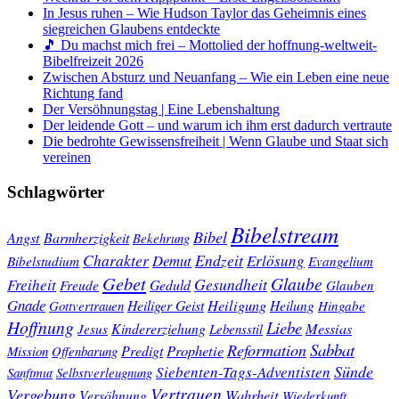
In Jesus ruhen – Wie Hudson Taylor das Geheimnis eines
siegreichen Glaubens entdeckte
🎵 Du machst mich frei – Mottolied der hoffnung-weltweit-
Bibelfreizeit 2026
Zwischen Absturz und Neuanfang – Wie ein Leben eine neue
Richtung fand
Der Versöhnungstag | Eine Lebenshaltung
Der leidende Gott – und warum ich ihm erst dadurch vertraute
Die bedrohte Gewissensfreiheit | Wenn Glaube und Staat sich
vereinen
Schlagwörter
Bibelstream
Bibel
Angst
Barmherzigkeit
Bekehrung
Charakter
Endzeit
Demut
Erlösung
Bibelstudium
Evangelium
Gebet
Glaube
Gesundheit
Freiheit
Freude
Geduld
Glauben
Gnade
Heiligung
Heiliger Geist
Heilung
Gottvertrauen
Hingabe
Hoffnung
Liebe
Kindererziehung
Messias
Jesus
Lebensstil
Sabbat
Reformation
Prophetie
Predigt
Mission
Offenbarung
Sünde
Siebenten-Tags-Adventisten
Sanftmut
Selbstverleugnung
Vertrauen
Vergebung
Wahrheit
Versöhnung
Wiederkunft