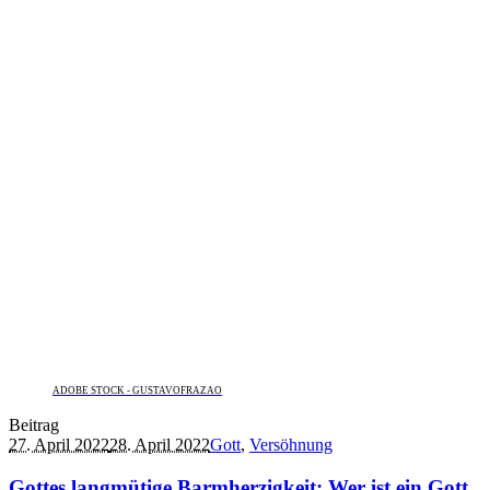
ADOBE STOCK - GUSTAVOFRAZAO
Beitrag
27. April 2022
28. April 2022
Gott
,
Versöhnung
Gottes langmütige Barmherzigkeit: Wer ist ein Gott