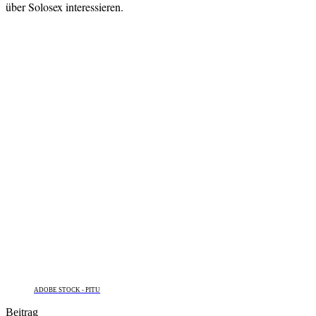
über Solosex interessieren.
ADOBE STOCK - PITU
Beitrag