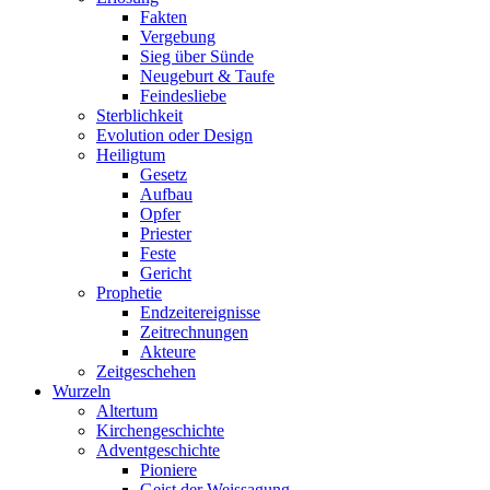
Fakten
Vergebung
Sieg über Sünde
Neugeburt & Taufe
Feindesliebe
Sterblichkeit
Evolution oder Design
Heiligtum
Gesetz
Aufbau
Opfer
Priester
Feste
Gericht
Prophetie
Endzeitereignisse
Zeitrechnungen
Akteure
Zeitgeschehen
Wurzeln
Altertum
Kirchengeschichte
Adventgeschichte
Pioniere
Geist der Weissagung