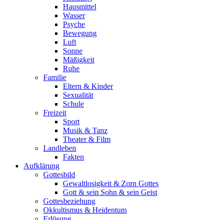
Hausmittel
Wasser
Psyche
Bewegung
Luft
Sonne
Mäßigkeit
Ruhe
Familie
Eltern & Kinder
Sexualität
Schule
Freizeit
Sport
Musik & Tanz
Theater & Film
Landleben
Fakten
Aufklärung
Gottesbild
Gewaltlosigkeit & Zorn Gottes
Gott & sein Sohn & sein Geist
Gottesbeziehung
Okkultismus & Heidentum
Erlösung