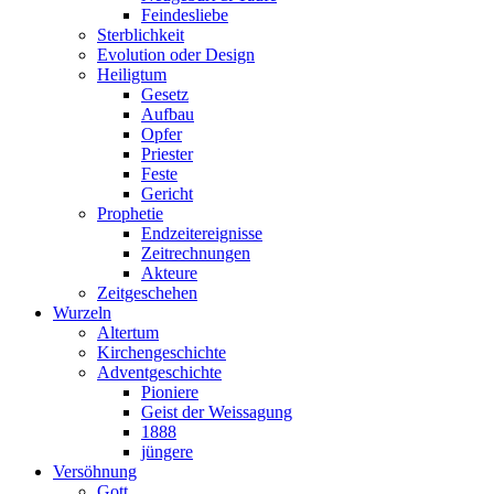
Feindesliebe
Sterblichkeit
Evolution oder Design
Heiligtum
Gesetz
Aufbau
Opfer
Priester
Feste
Gericht
Prophetie
Endzeitereignisse
Zeitrechnungen
Akteure
Zeitgeschehen
Wurzeln
Altertum
Kirchengeschichte
Adventgeschichte
Pioniere
Geist der Weissagung
1888
jüngere
Versöhnung
Gott