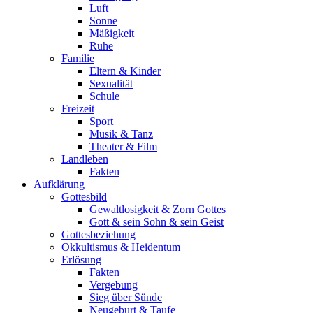
Luft
Sonne
Mäßigkeit
Ruhe
Familie
Eltern & Kinder
Sexualität
Schule
Freizeit
Sport
Musik & Tanz
Theater & Film
Landleben
Fakten
Aufklärung
Gottesbild
Gewaltlosigkeit & Zorn Gottes
Gott & sein Sohn & sein Geist
Gottesbeziehung
Okkultismus & Heidentum
Erlösung
Fakten
Vergebung
Sieg über Sünde
Neugeburt & Taufe