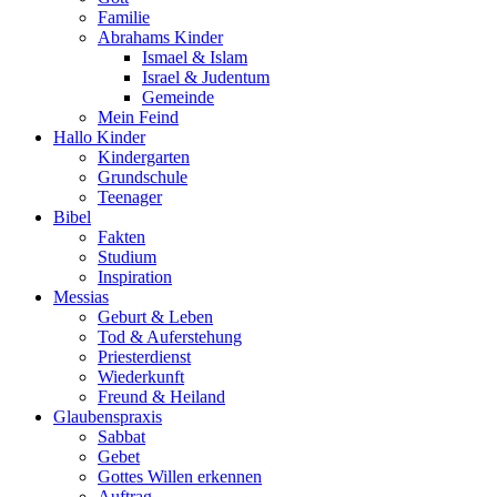
Familie
Abrahams Kinder
Ismael & Islam
Israel & Judentum
Gemeinde
Mein Feind
Hallo Kinder
Kindergarten
Grundschule
Teenager
Bibel
Fakten
Studium
Inspiration
Messias
Geburt & Leben
Tod & Auferstehung
Priesterdienst
Wiederkunft
Freund & Heiland
Glaubenspraxis
Sabbat
Gebet
Gottes Willen erkennen
Auftrag