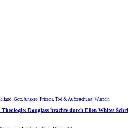
eiland
,
Gott
,
jüngere
,
Priester
,
Tod & Auferstehung
,
Wurzeln
n Theologie: Douglass brachte durch Ellen Whites Schr