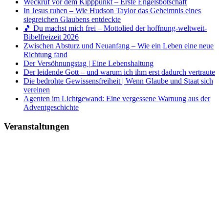
Weckruf vor dem Kipppunkt – Erste Engelsbotschaft
In Jesus ruhen – Wie Hudson Taylor das Geheimnis eines
siegreichen Glaubens entdeckte
🎵 Du machst mich frei – Mottolied der hoffnung-weltweit-
Bibelfreizeit 2026
Zwischen Absturz und Neuanfang – Wie ein Leben eine neue
Richtung fand
Der Versöhnungstag | Eine Lebenshaltung
Der leidende Gott – und warum ich ihm erst dadurch vertraute
Die bedrohte Gewissensfreiheit | Wenn Glaube und Staat sich
vereinen
Agenten im Lichtgewand: Eine vergessene Warnung aus der
Adventgeschichte
Veranstaltungen