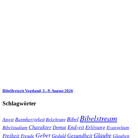
Bibelfreizeit Vogtland, 3.–9. August 2026
Schlagwörter
Bibelstream
Bibel
Angst
Barmherzigkeit
Bekehrung
Charakter
Endzeit
Demut
Erlösung
Bibelstudium
Evangelium
Gebet
Glaube
Gesundheit
Freiheit
Freude
Geduld
Glauben