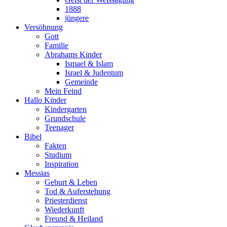
1888
jüngere
Versöhnung
Gott
Familie
Abrahams Kinder
Ismael & Islam
Israel & Judentum
Gemeinde
Mein Feind
Hallo Kinder
Kindergarten
Grundschule
Teenager
Bibel
Fakten
Studium
Inspiration
Messias
Geburt & Leben
Tod & Auferstehung
Priesterdienst
Wiederkunft
Freund & Heiland