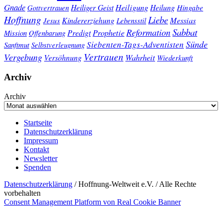
Gnade
Heiligung
Heiliger Geist
Heilung
Gottvertrauen
Hingabe
Hoffnung
Liebe
Kindererziehung
Messias
Jesus
Lebensstil
Sabbat
Reformation
Prophetie
Predigt
Mission
Offenbarung
Sünde
Siebenten-Tags-Adventisten
Sanftmut
Selbstverleugnung
Vertrauen
Vergebung
Wahrheit
Versöhnung
Wiederkunft
Archiv
Archiv
Startseite
Datenschutzerklärung
Impressum
Kontakt
Newsletter
Spenden
Datenschutzerklärung
/ Hoffnung-Weltweit e.V. / Alle Rechte
vorbehalten
Consent Management Platform von Real Cookie Banner