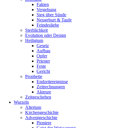
Fakten
Vergebung
Sieg über Sünde
Neugeburt & Taufe
Feindesliebe
Sterblichkeit
Evolution oder Design
Heiligtum
Gesetz
Aufbau
Opfer
Priester
Feste
Gericht
Prophetie
Endzeitereignisse
Zeitrechnungen
Akteure
Zeitgeschehen
Wurzeln
Altertum
Kirchengeschichte
Adventgeschichte
Pioniere
Geist der Weissagung