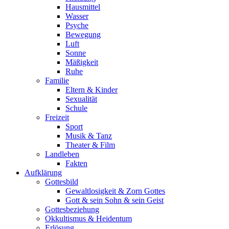
Hausmittel
Wasser
Psyche
Bewegung
Luft
Sonne
Mäßigkeit
Ruhe
Familie
Eltern & Kinder
Sexualität
Schule
Freizeit
Sport
Musik & Tanz
Theater & Film
Landleben
Fakten
Aufklärung
Gottesbild
Gewaltlosigkeit & Zorn Gottes
Gott & sein Sohn & sein Geist
Gottesbeziehung
Okkultismus & Heidentum
Erlösung