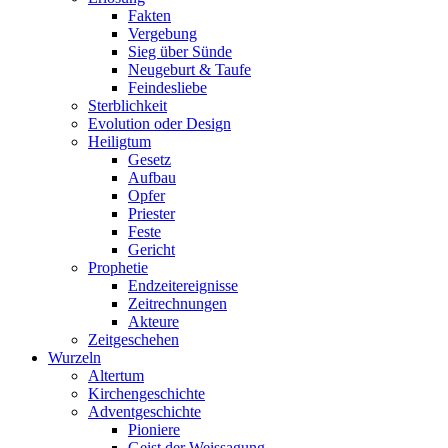
Fakten
Vergebung
Sieg über Sünde
Neugeburt & Taufe
Feindesliebe
Sterblichkeit
Evolution oder Design
Heiligtum
Gesetz
Aufbau
Opfer
Priester
Feste
Gericht
Prophetie
Endzeitereignisse
Zeitrechnungen
Akteure
Zeitgeschehen
Wurzeln
Altertum
Kirchengeschichte
Adventgeschichte
Pioniere
Geist der Weissagung