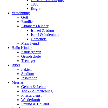
1888
jüngere
Versöhnung
Gott
Familie
Abrahams Kinder
Ismael & Islam
Israel & Judentum
Gemeinde
Mein Feind
Hallo Kinder
Kindergarten
Grundschule
Teenager
Bibel
Fakten
Studium
Inspiration
Messias
Geburt & Leben
Tod & Auferstehung
Priesterdienst
Wiederkunft
Freund & Heiland