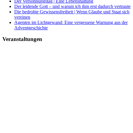
Der Versöhnungstag | Eine Lebenshaltung
Der leidende Gott – und warum ich ihm erst dadurch vertraute
Die bedrohte Gewissensfreiheit | Wenn Glaube und Staat sich
vereinen
Agenten im Lichtgewand: Eine vergessene Warnung aus der
Adventgeschichte
Veranstaltungen