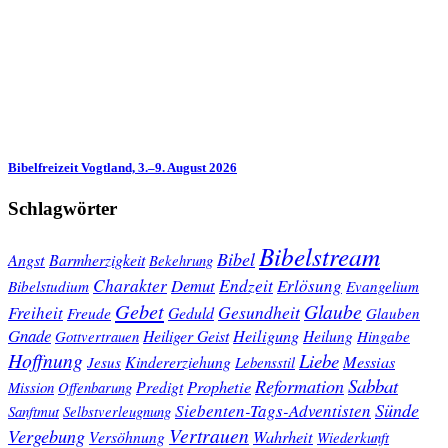
Bibelfreizeit Vogtland, 3.–9. August 2026
Schlagwörter
Bibelstream
Bibel
Angst
Barmherzigkeit
Bekehrung
Charakter
Endzeit
Demut
Erlösung
Bibelstudium
Evangelium
Gebet
Glaube
Gesundheit
Freiheit
Freude
Geduld
Glauben
Gnade
Heiligung
Heiliger Geist
Heilung
Gottvertrauen
Hingabe
Hoffnung
Liebe
Kindererziehung
Messias
Jesus
Lebensstil
Sabbat
Reformation
Prophetie
Predigt
Mission
Offenbarung
Sünde
Siebenten-Tags-Adventisten
Sanftmut
Selbstverleugnung
Vertrauen
Vergebung
Wahrheit
Versöhnung
Wiederkunft