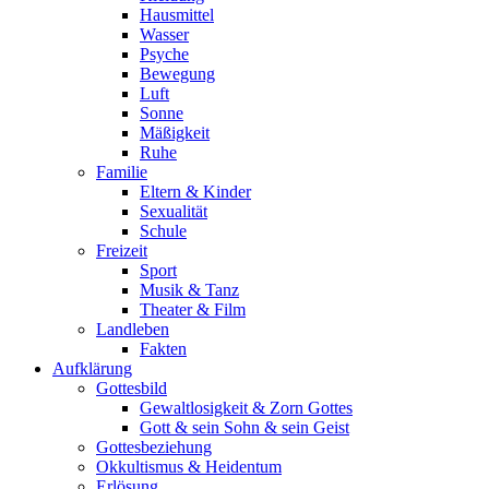
Hausmittel
Wasser
Psyche
Bewegung
Luft
Sonne
Mäßigkeit
Ruhe
Familie
Eltern & Kinder
Sexualität
Schule
Freizeit
Sport
Musik & Tanz
Theater & Film
Landleben
Fakten
Aufklärung
Gottesbild
Gewaltlosigkeit & Zorn Gottes
Gott & sein Sohn & sein Geist
Gottesbeziehung
Okkultismus & Heidentum
Erlösung