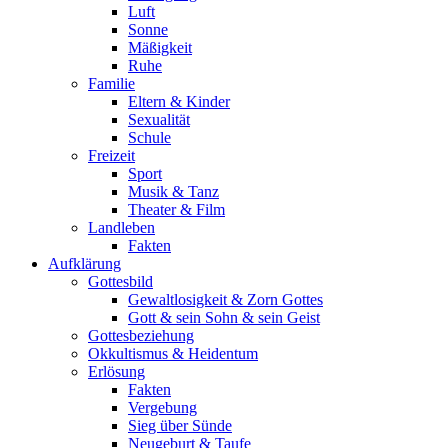
Luft
Sonne
Mäßigkeit
Ruhe
Familie
Eltern & Kinder
Sexualität
Schule
Freizeit
Sport
Musik & Tanz
Theater & Film
Landleben
Fakten
Aufklärung
Gottesbild
Gewaltlosigkeit & Zorn Gottes
Gott & sein Sohn & sein Geist
Gottesbeziehung
Okkultismus & Heidentum
Erlösung
Fakten
Vergebung
Sieg über Sünde
Neugeburt & Taufe