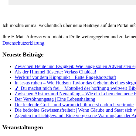
Ich möchte einmal wöchentlich über neue Beiträge auf dem Portal inf
Ihre E-Mail-Adresse wird nicht an Dritte weitergegeben und zu keine
Datenschutzerklärung
.
Neueste Beiträge
Zwischen Heute und Ewigkeit: Wie lange sollen Adventisten ei
Als der Himmel flüsterte: Verlass Chaldäa!
Weckruf vor dem Kipppunkt – Erste Engelsbotschaft
In Jesus ruhen – Wie Hudson Taylor das Geheimnis eines siegr
🎵 Du machst mich frei – Mottolied der hoffnung-weltweit-Bibe
Zwischen Absturz und Neuanfang – Wie ein Leben eine neue 
Der Versöhnungstag | Eine Lebenshaltung
Der leidende Gott – und warum ich ihm erst dadurch vertraute
Die bedrohte Gewissensfreiheit | Wenn Glaube und Staat sich 
Agenten im Lichtgewand: Eine vergessene Warnung aus der A
Veranstaltungen