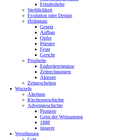
Feindesliebe
Sterblichkeit
Evolution oder Design
Heiligtum
Gesetz
Aufbau
Opfer
Priester
Feste
Gericht
Prophetie
Endzeitereignisse
Zeitrechnungen
Akteure
Zeitgeschehen
Wurzeln
Altertum
Kirchengeschichte
Adventgeschichte
Pioniere
Geist der Weissagung
1888
jüngere
Versöhnung
Gott