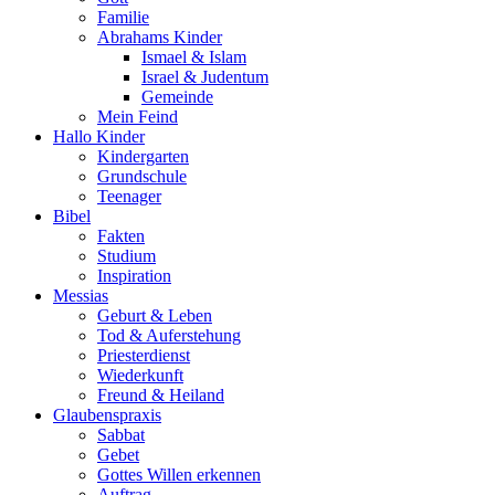
Familie
Abrahams Kinder
Ismael & Islam
Israel & Judentum
Gemeinde
Mein Feind
Hallo Kinder
Kindergarten
Grundschule
Teenager
Bibel
Fakten
Studium
Inspiration
Messias
Geburt & Leben
Tod & Auferstehung
Priesterdienst
Wiederkunft
Freund & Heiland
Glaubenspraxis
Sabbat
Gebet
Gottes Willen erkennen
Auftrag