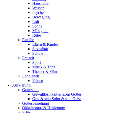
Hausmittel
Wasser
Psyche
Bewegung
Luft
Sonne
Mäßigkeit
Ruhe
Familie
Eltern & Kinder
Sexualität
Schule
Freizeit
Sport
Musik & Tanz
Theater & Film
Landleben
Fakten
Aufklärung
Gottesbild
Gewaltlosigkeit & Zorn Gottes
Gott & sein Sohn & sein Geist
Gottesbeziehung
Okkultismus & Heidentum
Erlösung