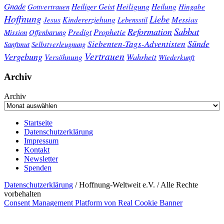
Gnade
Heiligung
Heiliger Geist
Heilung
Gottvertrauen
Hingabe
Hoffnung
Liebe
Kindererziehung
Messias
Jesus
Lebensstil
Sabbat
Reformation
Prophetie
Predigt
Mission
Offenbarung
Sünde
Siebenten-Tags-Adventisten
Sanftmut
Selbstverleugnung
Vertrauen
Vergebung
Wahrheit
Versöhnung
Wiederkunft
Archiv
Archiv
Startseite
Datenschutzerklärung
Impressum
Kontakt
Newsletter
Spenden
Datenschutzerklärung
/ Hoffnung-Weltweit e.V. / Alle Rechte
vorbehalten
Consent Management Platform von Real Cookie Banner