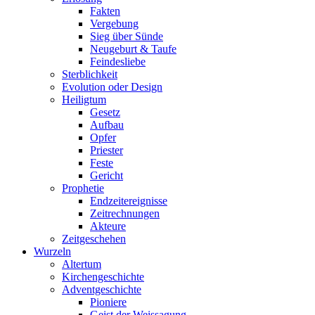
Fakten
Vergebung
Sieg über Sünde
Neugeburt & Taufe
Feindesliebe
Sterblichkeit
Evolution oder Design
Heiligtum
Gesetz
Aufbau
Opfer
Priester
Feste
Gericht
Prophetie
Endzeitereignisse
Zeitrechnungen
Akteure
Zeitgeschehen
Wurzeln
Altertum
Kirchengeschichte
Adventgeschichte
Pioniere
Geist der Weissagung