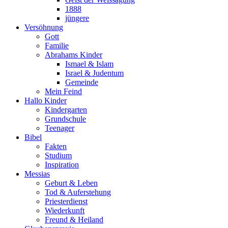
1888
jüngere
Versöhnung
Gott
Familie
Abrahams Kinder
Ismael & Islam
Israel & Judentum
Gemeinde
Mein Feind
Hallo Kinder
Kindergarten
Grundschule
Teenager
Bibel
Fakten
Studium
Inspiration
Messias
Geburt & Leben
Tod & Auferstehung
Priesterdienst
Wiederkunft
Freund & Heiland