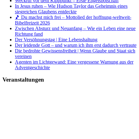
Weckruf vor dem Kipppunkt – Erste Engelsbotschaft
In Jesus ruhen – Wie Hudson Taylor das Geheimnis eines
siegreichen Glaubens entdeckte
🎵 Du machst mich frei – Mottolied der hoffnung-weltweit-
Bibelfreizeit 2026
Zwischen Absturz und Neuanfang – Wie ein Leben eine neue
Richtung fand
Der Versöhnungstag | Eine Lebenshaltung
Der leidende Gott – und warum ich ihm erst dadurch vertraute
Die bedrohte Gewissensfreiheit | Wenn Glaube und Staat sich
vereinen
Agenten im Lichtgewand: Eine vergessene Warnung aus der
Adventgeschichte
Veranstaltungen