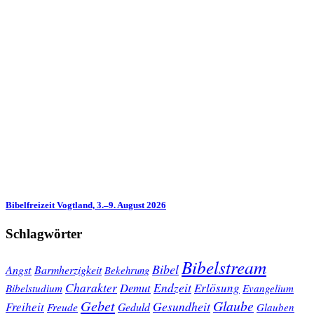
Bibelfreizeit Vogtland, 3.–9. August 2026
Schlagwörter
Bibelstream
Bibel
Angst
Barmherzigkeit
Bekehrung
Charakter
Endzeit
Demut
Erlösung
Bibelstudium
Evangelium
Gebet
Glaube
Gesundheit
Freiheit
Freude
Geduld
Glauben