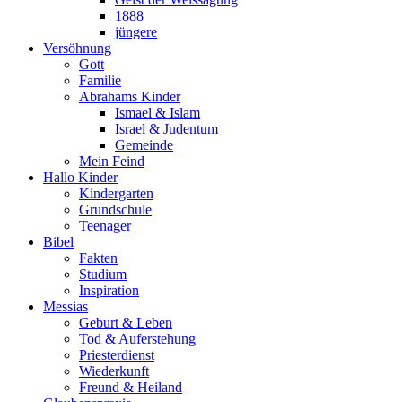
1888
jüngere
Versöhnung
Gott
Familie
Abrahams Kinder
Ismael & Islam
Israel & Judentum
Gemeinde
Mein Feind
Hallo Kinder
Kindergarten
Grundschule
Teenager
Bibel
Fakten
Studium
Inspiration
Messias
Geburt & Leben
Tod & Auferstehung
Priesterdienst
Wiederkunft
Freund & Heiland