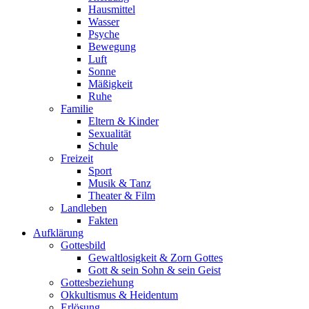
Hausmittel
Wasser
Psyche
Bewegung
Luft
Sonne
Mäßigkeit
Ruhe
Familie
Eltern & Kinder
Sexualität
Schule
Freizeit
Sport
Musik & Tanz
Theater & Film
Landleben
Fakten
Aufklärung
Gottesbild
Gewaltlosigkeit & Zorn Gottes
Gott & sein Sohn & sein Geist
Gottesbeziehung
Okkultismus & Heidentum
Erlösung