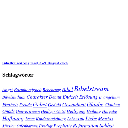
Bibelfreizeit Vogtland, 3.–9. August 2026
Schlagwörter
Bibelstream
Bibel
Angst
Barmherzigkeit
Bekehrung
Charakter
Endzeit
Demut
Erlösung
Bibelstudium
Evangelium
Gebet
Glaube
Gesundheit
Freiheit
Freude
Geduld
Glauben
Gnade
Heiligung
Heiliger Geist
Heilung
Gottvertrauen
Hingabe
Hoffnung
Liebe
Kindererziehung
Messias
Jesus
Lebensstil
Sabbat
Reformation
Prophetie
Predigt
Mission
Offenbarung