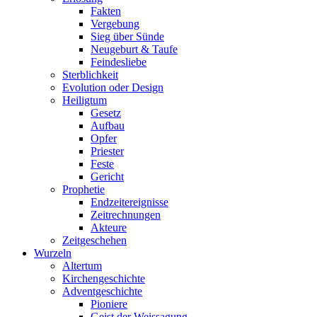
Fakten
Vergebung
Sieg über Sünde
Neugeburt & Taufe
Feindesliebe
Sterblichkeit
Evolution oder Design
Heiligtum
Gesetz
Aufbau
Opfer
Priester
Feste
Gericht
Prophetie
Endzeitereignisse
Zeitrechnungen
Akteure
Zeitgeschehen
Wurzeln
Altertum
Kirchengeschichte
Adventgeschichte
Pioniere
Geist der Weissagung