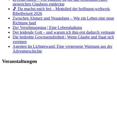
siegreichen Glaubens entdeckte
🎵 Du machst mich frei – Mottolied der hoffnung-weltweit-
Bibelfreizeit 2026
Zwischen Absturz und Neuanfang – Wie ein Leben eine neue
Richtung fand
Der Versöhnungstag | Eine Lebenshaltung
Der leidende Gott – und warum ich ihm erst dadurch vertraute
Die bedrohte Gewissensfreiheit | Wenn Glaube und Staat sich
vereinen
Agenten im Lichtgewand: Eine vergessene Warnung aus der
Adventgeschichte
Veranstaltungen