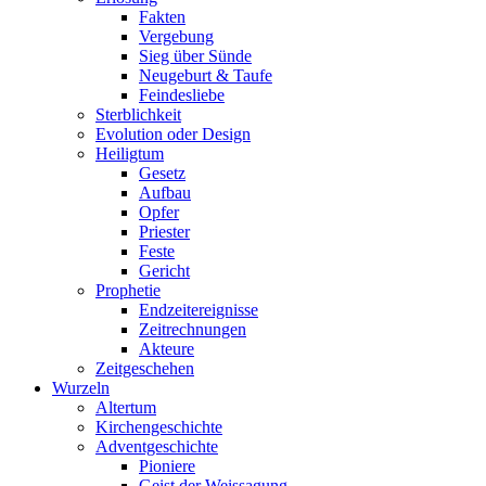
Fakten
Vergebung
Sieg über Sünde
Neugeburt & Taufe
Feindesliebe
Sterblichkeit
Evolution oder Design
Heiligtum
Gesetz
Aufbau
Opfer
Priester
Feste
Gericht
Prophetie
Endzeitereignisse
Zeitrechnungen
Akteure
Zeitgeschehen
Wurzeln
Altertum
Kirchengeschichte
Adventgeschichte
Pioniere
Geist der Weissagung