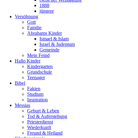
1888
jüngere
Versöhnung
Gott
Familie
Abrahams Kinder
Ismael & Islam
Israel & Judentum
Gemeinde
Mein Feind
Hallo Kinder
Kindergarten
Grundschule
Teenager
Bibel
Fakten
Studium
Inspiration
Messias
Geburt & Leben
Tod & Auferstehung
Priesterdienst
Wiederkunft
Freund & Heiland