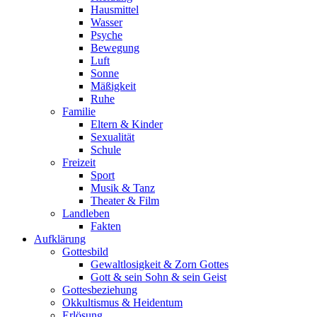
Hausmittel
Wasser
Psyche
Bewegung
Luft
Sonne
Mäßigkeit
Ruhe
Familie
Eltern & Kinder
Sexualität
Schule
Freizeit
Sport
Musik & Tanz
Theater & Film
Landleben
Fakten
Aufklärung
Gottesbild
Gewaltlosigkeit & Zorn Gottes
Gott & sein Sohn & sein Geist
Gottesbeziehung
Okkultismus & Heidentum
Erlösung