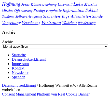
Hoffnung
Liebe
Kindererziehung
Messias
Jesus
Lebensstil
Sabbat
Reformation
Prophetie
Predigt
Mission
Offenbarung
Sünde
Siebenten-Tags-Adventisten
Sanftmut
Selbstverleugnung
Vertrauen
Vergebung
Wahrheit
Versöhnung
Wiederkunft
Archiv
Archiv
Startseite
Datenschutzerklärung
Impressum
Kontakt
Newsletter
Spenden
Datenschutzerklärung
/ Hoffnung-Weltweit e.V. / Alle Rechte
vorbehalten
Consent Management Platform von Real Cookie Banner