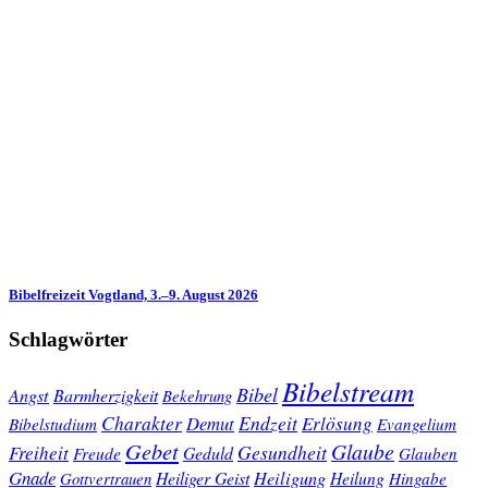
Bibelfreizeit Vogtland, 3.–9. August 2026
Schlagwörter
Bibelstream
Bibel
Angst
Barmherzigkeit
Bekehrung
Charakter
Endzeit
Demut
Erlösung
Bibelstudium
Evangelium
Gebet
Glaube
Gesundheit
Freiheit
Freude
Geduld
Glauben
Gnade
Heiligung
Heiliger Geist
Heilung
Gottvertrauen
Hingabe