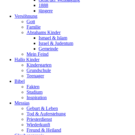
1888
jüngere
Versöhnung
Gott
Familie
Abrahams Kinder
Ismael & Islam
Israel & Judentum
Gemeinde
Mein Feind
Hallo Kinder
Kindergarten
Grundschule
Teenager
Bibel
Fakten
Studium
Inspiration
Messias
Geburt & Leben
Tod & Auferstehung
Priesterdienst
Wiederkunft
Freund & Heiland