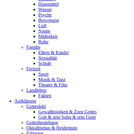
Hausmittel
Wasser
Psyche
Bewegung
Luft
Sonne
Mäßigkeit
Ruhe
Familie
Eltern & Kinder
Sexualität
Schule
Freizeit
Sport
Musik & Tanz
Theater & Film
Landleben
Fakten
Aufklärung
Gottesbild
Gewaltlosigkeit & Zorn Gottes
Gott & sein Sohn & sein Geist
Gottesbeziehung
Okkultismus & Heidentum
Erlösung