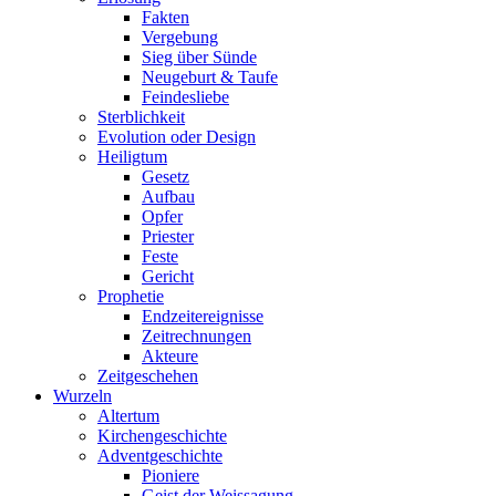
Fakten
Vergebung
Sieg über Sünde
Neugeburt & Taufe
Feindesliebe
Sterblichkeit
Evolution oder Design
Heiligtum
Gesetz
Aufbau
Opfer
Priester
Feste
Gericht
Prophetie
Endzeitereignisse
Zeitrechnungen
Akteure
Zeitgeschehen
Wurzeln
Altertum
Kirchengeschichte
Adventgeschichte
Pioniere
Geist der Weissagung