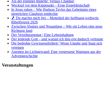
Als der Himmel flüsterte: Verlass Chaldäa!
Weckruf vor dem Kipppunkt – Erste Engelsbotschaft
In Jesus ruhen – Wie Hudson Taylor das Geheimnis eines
siegreichen Glaubens entdeckte
🎵 Du machst mich frei – Mottolied der hoffnung-weltweit-
Bibelfreizeit 2026
Zwischen Absturz und Neuanfang – Wie ein Leben eine neue
Richtung fand
Der Versöhnungstag | Eine Lebenshaltung
Der leidende Gott – und warum ich ihm erst dadurch vertraute
Die bedrohte Gewissensfreiheit | Wenn Glaube und Staat sich
vereinen
Agenten im Lichtgewand: Eine vergessene Warnung aus der
Adventgeschichte
Veranstaltungen