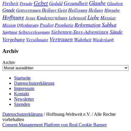
Gebet
Glaube
Gesundheit
Freiheit
Freude
Geduld
Glauben
Gnade
Heiligung
Heiliger Geist
Heilung
Gottvertrauen
Hingabe
Hoffnung
Liebe
Kindererziehung
Messias
Jesus
Lebensstil
Sabbat
Reformation
Prophetie
Predigt
Mission
Offenbarung
Sünde
Siebenten-Tags-Adventisten
Sanftmut
Selbstverleugnung
Vertrauen
Vergebung
Wahrheit
Versöhnung
Wiederkunft
Archiv
Archiv
Startseite
Datenschutzerklärung
Impressum
Kontakt
Newsletter
Spenden
Datenschutzerklärung
/ Hoffnung-Weltweit e.V. / Alle Rechte
vorbehalten
Consent Management Platform von Real Cookie Banner