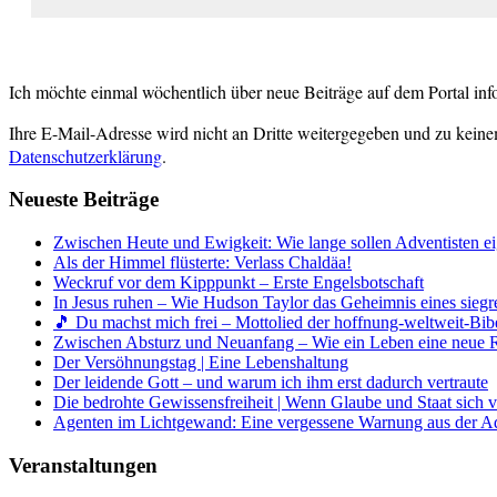
Ich möchte einmal wöchentlich über neue Beiträge auf dem Portal inf
Ihre E-Mail-Adresse wird nicht an Dritte weitergegeben und zu keine
Datenschutzerklärung
.
Neueste Beiträge
Zwischen Heute und Ewigkeit: Wie lange sollen Adventisten ei
Als der Himmel flüsterte: Verlass Chaldäa!
Weckruf vor dem Kipppunkt – Erste Engelsbotschaft
In Jesus ruhen – Wie Hudson Taylor das Geheimnis eines siegr
🎵 Du machst mich frei – Mottolied der hoffnung-weltweit-Bibe
Zwischen Absturz und Neuanfang – Wie ein Leben eine neue 
Der Versöhnungstag | Eine Lebenshaltung
Der leidende Gott – und warum ich ihm erst dadurch vertraute
Die bedrohte Gewissensfreiheit | Wenn Glaube und Staat sich 
Agenten im Lichtgewand: Eine vergessene Warnung aus der A
Veranstaltungen