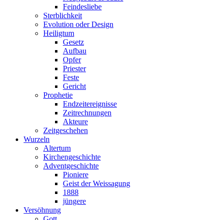
Feindesliebe
Sterblichkeit
Evolution oder Design
Heiligtum
Gesetz
Aufbau
Opfer
Priester
Feste
Gericht
Prophetie
Endzeitereignisse
Zeitrechnungen
Akteure
Zeitgeschehen
Wurzeln
Altertum
Kirchengeschichte
Adventgeschichte
Pioniere
Geist der Weissagung
1888
jüngere
Versöhnung
Gott