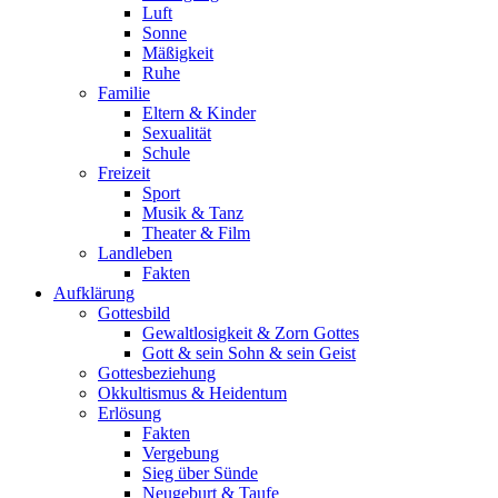
Luft
Sonne
Mäßigkeit
Ruhe
Familie
Eltern & Kinder
Sexualität
Schule
Freizeit
Sport
Musik & Tanz
Theater & Film
Landleben
Fakten
Aufklärung
Gottesbild
Gewaltlosigkeit & Zorn Gottes
Gott & sein Sohn & sein Geist
Gottesbeziehung
Okkultismus & Heidentum
Erlösung
Fakten
Vergebung
Sieg über Sünde
Neugeburt & Taufe