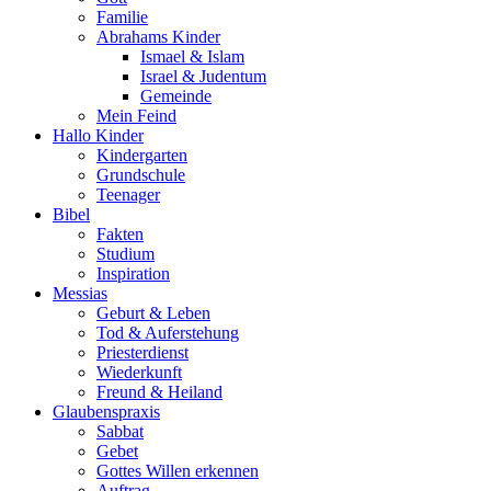
Familie
Abrahams Kinder
Ismael & Islam
Israel & Judentum
Gemeinde
Mein Feind
Hallo Kinder
Kindergarten
Grundschule
Teenager
Bibel
Fakten
Studium
Inspiration
Messias
Geburt & Leben
Tod & Auferstehung
Priesterdienst
Wiederkunft
Freund & Heiland
Glaubenspraxis
Sabbat
Gebet
Gottes Willen erkennen
Auftrag