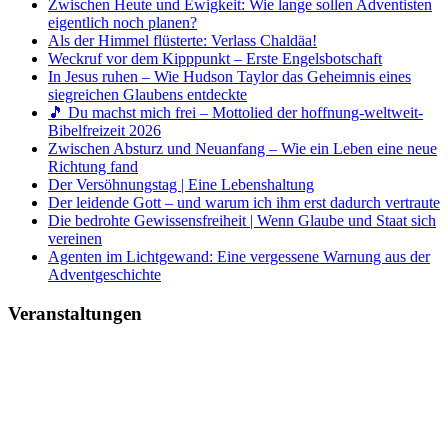
Zwischen Heute und Ewigkeit: Wie lange sollen Adventisten
eigentlich noch planen?
Als der Himmel flüsterte: Verlass Chaldäa!
Weckruf vor dem Kipppunkt – Erste Engelsbotschaft
In Jesus ruhen – Wie Hudson Taylor das Geheimnis eines
siegreichen Glaubens entdeckte
🎵 Du machst mich frei – Mottolied der hoffnung-weltweit-
Bibelfreizeit 2026
Zwischen Absturz und Neuanfang – Wie ein Leben eine neue
Richtung fand
Der Versöhnungstag | Eine Lebenshaltung
Der leidende Gott – und warum ich ihm erst dadurch vertraute
Die bedrohte Gewissensfreiheit | Wenn Glaube und Staat sich
vereinen
Agenten im Lichtgewand: Eine vergessene Warnung aus der
Adventgeschichte
Veranstaltungen