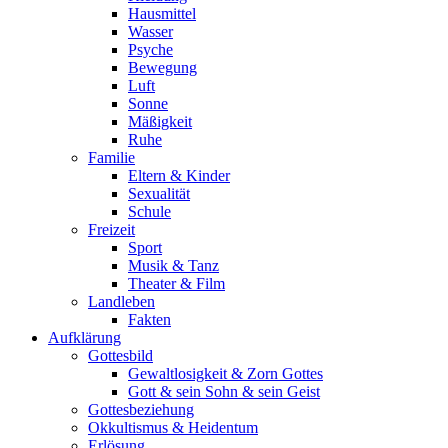
Hausmittel
Wasser
Psyche
Bewegung
Luft
Sonne
Mäßigkeit
Ruhe
Familie
Eltern & Kinder
Sexualität
Schule
Freizeit
Sport
Musik & Tanz
Theater & Film
Landleben
Fakten
Aufklärung
Gottesbild
Gewaltlosigkeit & Zorn Gottes
Gott & sein Sohn & sein Geist
Gottesbeziehung
Okkultismus & Heidentum
Erlösung