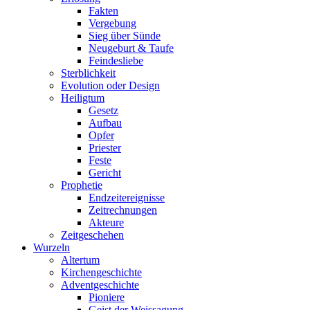
Fakten
Vergebung
Sieg über Sünde
Neugeburt & Taufe
Feindesliebe
Sterblichkeit
Evolution oder Design
Heiligtum
Gesetz
Aufbau
Opfer
Priester
Feste
Gericht
Prophetie
Endzeitereignisse
Zeitrechnungen
Akteure
Zeitgeschehen
Wurzeln
Altertum
Kirchengeschichte
Adventgeschichte
Pioniere
Geist der Weissagung