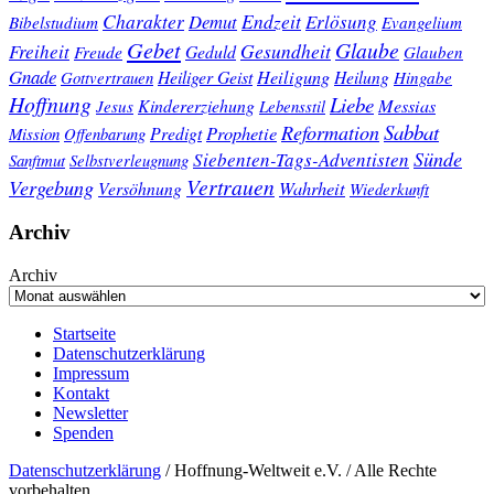
Charakter
Endzeit
Demut
Erlösung
Bibelstudium
Evangelium
Gebet
Glaube
Gesundheit
Freiheit
Freude
Geduld
Glauben
Gnade
Heiligung
Heiliger Geist
Heilung
Gottvertrauen
Hingabe
Hoffnung
Liebe
Kindererziehung
Messias
Jesus
Lebensstil
Sabbat
Reformation
Prophetie
Predigt
Mission
Offenbarung
Sünde
Siebenten-Tags-Adventisten
Sanftmut
Selbstverleugnung
Vertrauen
Vergebung
Wahrheit
Versöhnung
Wiederkunft
Archiv
Archiv
Startseite
Datenschutzerklärung
Impressum
Kontakt
Newsletter
Spenden
Datenschutzerklärung
/ Hoffnung-Weltweit e.V. / Alle Rechte
vorbehalten