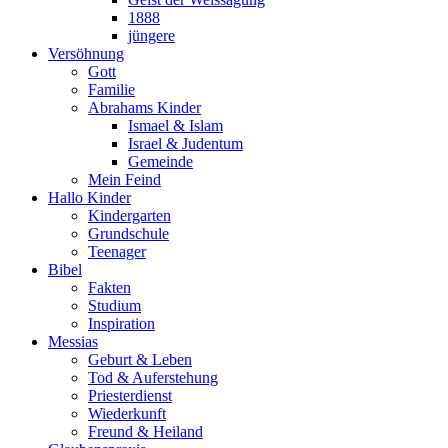
1888
jüngere
Versöhnung
Gott
Familie
Abrahams Kinder
Ismael & Islam
Israel & Judentum
Gemeinde
Mein Feind
Hallo Kinder
Kindergarten
Grundschule
Teenager
Bibel
Fakten
Studium
Inspiration
Messias
Geburt & Leben
Tod & Auferstehung
Priesterdienst
Wiederkunft
Freund & Heiland