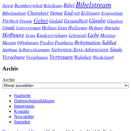
Bibelstream
Bibel
Angst
Barmherzigkeit
Bekehrung
Charakter
Endzeit
Demut
Erlösung
Bibelstudium
Evangelium
Gebet
Glaube
Gesundheit
Freiheit
Freude
Geduld
Glauben
Gnade
Heiligung
Heiliger Geist
Heilung
Gottvertrauen
Hingabe
Hoffnung
Liebe
Kindererziehung
Messias
Jesus
Lebensstil
Sabbat
Reformation
Prophetie
Predigt
Mission
Offenbarung
Sünde
Siebenten-Tags-Adventisten
Sanftmut
Selbstverleugnung
Vertrauen
Vergebung
Wahrheit
Versöhnung
Wiederkunft
Archiv
Archiv
Startseite
Datenschutzerklärung
Impressum
Kontakt
Newsletter
Spenden