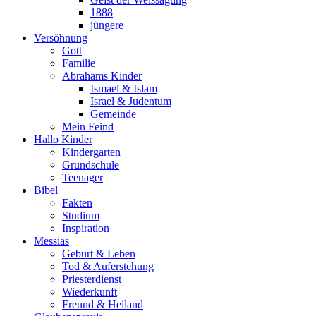
1888
jüngere
Versöhnung
Gott
Familie
Abrahams Kinder
Ismael & Islam
Israel & Judentum
Gemeinde
Mein Feind
Hallo Kinder
Kindergarten
Grundschule
Teenager
Bibel
Fakten
Studium
Inspiration
Messias
Geburt & Leben
Tod & Auferstehung
Priesterdienst
Wiederkunft
Freund & Heiland