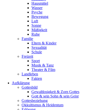
Hausmittel
Wasser
Psyche
Bewegung
Luft
Sonne
Mäßigkeit
Ruhe
Familie
Eltern & Kinder
Sexualität
Schule
Freizeit
Sport
Musik & Tanz
Theater & Film
Landleben
Fakten
Aufklärung
Gottesbild
Gewaltlosigkeit & Zorn Gottes
Gott & sein Sohn & sein Geist
Gottesbeziehung
Okkultismus & Heidentum
Erlösung