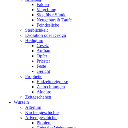
Fakten
Vergebung
Sieg über Sünde
Neugeburt & Taufe
Feindesliebe
Sterblichkeit
Evolution oder Design
Heiligtum
Gesetz
Aufbau
Opfer
Priester
Feste
Gericht
Prophetie
Endzeitereignisse
Zeitrechnungen
Akteure
Zeitgeschehen
Wurzeln
Altertum
Kirchengeschichte
Adventgeschichte
Pioniere
Geist der Weissagung