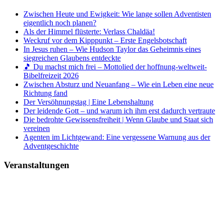
Zwischen Heute und Ewigkeit: Wie lange sollen Adventisten
eigentlich noch planen?
Als der Himmel flüsterte: Verlass Chaldäa!
Weckruf vor dem Kipppunkt – Erste Engelsbotschaft
In Jesus ruhen – Wie Hudson Taylor das Geheimnis eines
siegreichen Glaubens entdeckte
🎵 Du machst mich frei – Mottolied der hoffnung-weltweit-
Bibelfreizeit 2026
Zwischen Absturz und Neuanfang – Wie ein Leben eine neue
Richtung fand
Der Versöhnungstag | Eine Lebenshaltung
Der leidende Gott – und warum ich ihm erst dadurch vertraute
Die bedrohte Gewissensfreiheit | Wenn Glaube und Staat sich
vereinen
Agenten im Lichtgewand: Eine vergessene Warnung aus der
Adventgeschichte
Veranstaltungen