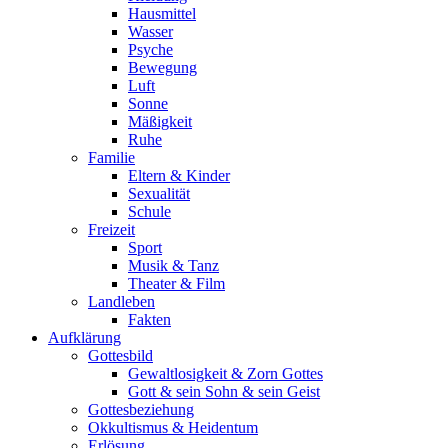
Hausmittel
Wasser
Psyche
Bewegung
Luft
Sonne
Mäßigkeit
Ruhe
Familie
Eltern & Kinder
Sexualität
Schule
Freizeit
Sport
Musik & Tanz
Theater & Film
Landleben
Fakten
Aufklärung
Gottesbild
Gewaltlosigkeit & Zorn Gottes
Gott & sein Sohn & sein Geist
Gottesbeziehung
Okkultismus & Heidentum
Erlösung