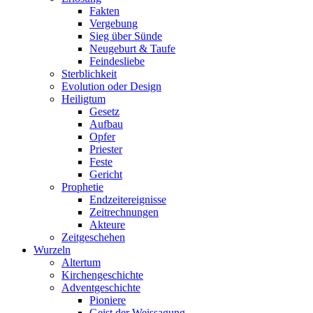
Fakten
Vergebung
Sieg über Sünde
Neugeburt & Taufe
Feindesliebe
Sterblichkeit
Evolution oder Design
Heiligtum
Gesetz
Aufbau
Opfer
Priester
Feste
Gericht
Prophetie
Endzeitereignisse
Zeitrechnungen
Akteure
Zeitgeschehen
Wurzeln
Altertum
Kirchengeschichte
Adventgeschichte
Pioniere
Geist der Weissagung