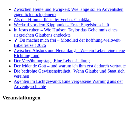
Zwischen Heute und Ewigkeit: Wie lange sollen Adventisten
eigentlich noch planen?
Als der Himmel flüsterte: Verlass Chaldäa!
Weckruf vor dem Kipppunkt – Erste Engelsbotschaft
In Jesus ruhen – Wie Hudson Taylor das Geheimnis eines
siegreichen Glaubens entdeckte
🎵 Du machst mich frei – Mottolied der hoffnung-weltweit-
Bibelfreizeit 2026
Zwischen Absturz und Neuanfang – Wie ein Leben eine neue
Richtung fand
Der Versöhnungstag | Eine Lebenshaltung
Der leidende Gott – und warum ich ihm erst dadurch vertraute
Die bedrohte Gewissensfreiheit | Wenn Glaube und Staat sich
vereinen
Agenten im Lichtgewand: Eine vergessene Warnung aus der
Adventgeschichte
Veranstaltungen