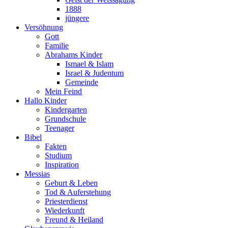
1888
jüngere
Versöhnung
Gott
Familie
Abrahams Kinder
Ismael & Islam
Israel & Judentum
Gemeinde
Mein Feind
Hallo Kinder
Kindergarten
Grundschule
Teenager
Bibel
Fakten
Studium
Inspiration
Messias
Geburt & Leben
Tod & Auferstehung
Priesterdienst
Wiederkunft
Freund & Heiland