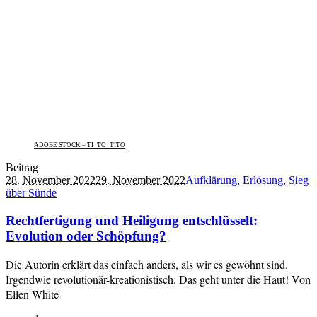
ADOBE STOCK – TI_TO_TITO
Beitrag
28. November 2022
29. November 2022
Aufklärung
,
Erlösung
,
Sieg
über Sünde
Rechtfertigung und Heiligung entschlüsselt:
Evolution oder Schöpfung?
Die Autorin erklärt das einfach anders, als wir es gewöhnt sind.
Irgendwie revolutionär-kreationistisch. Das geht unter die Haut! Von
Ellen White