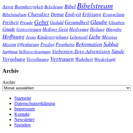
Bibelstream
Bibel
Angst
Barmherzigkeit
Bekehrung
Charakter
Endzeit
Demut
Erlösung
Bibelstudium
Evangelium
Gebet
Glaube
Gesundheit
Freiheit
Freude
Geduld
Glauben
Gnade
Heiligung
Heiliger Geist
Heilung
Gottvertrauen
Hingabe
Hoffnung
Liebe
Kindererziehung
Messias
Jesus
Lebensstil
Sabbat
Reformation
Prophetie
Predigt
Mission
Offenbarung
Sünde
Siebenten-Tags-Adventisten
Sanftmut
Selbstverleugnung
Vertrauen
Vergebung
Wahrheit
Versöhnung
Wiederkunft
Archiv
Archiv
Startseite
Datenschutzerklärung
Impressum
Kontakt
Newsletter
Spenden