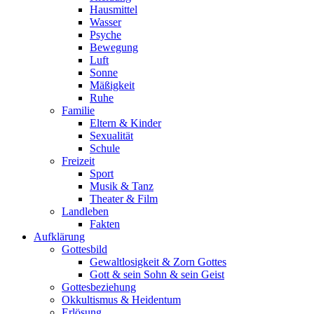
Hausmittel
Wasser
Psyche
Bewegung
Luft
Sonne
Mäßigkeit
Ruhe
Familie
Eltern & Kinder
Sexualität
Schule
Freizeit
Sport
Musik & Tanz
Theater & Film
Landleben
Fakten
Aufklärung
Gottesbild
Gewaltlosigkeit & Zorn Gottes
Gott & sein Sohn & sein Geist
Gottesbeziehung
Okkultismus & Heidentum
Erlösung