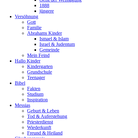
1888
jüngere
Versöhnung
Gott
Familie
Abrahams Kinder
Ismael & Islam
Israel & Judentum
Gemeinde
Mein Feind
Hallo Kinder
Kindergarten
Grundschule
Teenager
Bibel
Fakten
Studium
Inspiration
Messias
Geburt & Leben
Tod & Auferstehung
Priesterdienst
Wiederkunft
Freund & Heiland