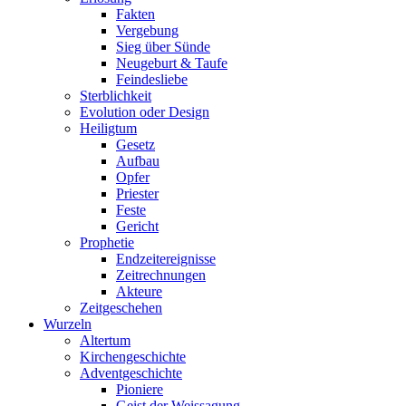
Fakten
Vergebung
Sieg über Sünde
Neugeburt & Taufe
Feindesliebe
Sterblichkeit
Evolution oder Design
Heiligtum
Gesetz
Aufbau
Opfer
Priester
Feste
Gericht
Prophetie
Endzeitereignisse
Zeitrechnungen
Akteure
Zeitgeschehen
Wurzeln
Altertum
Kirchengeschichte
Adventgeschichte
Pioniere
Geist der Weissagung