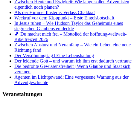
Zwischen Heute und Ewigkeit: Wie lange sollen Adventisten
eigentlich noch planen?
Als der Himmel flüsterte: Verlass Chaldäa!
Weckruf vor dem Kipppunkt – Erste Engelsbotschaft
In Jesus ruhen – Wie Hudson Taylor das Geheimnis eines
siegreichen Glaubens entdeckte
🎵 Du machst mich frei – Mottolied der hoffnung-weltweit-
Bibelfreizeit 2026
Zwischen Absturz und Neuanfang – Wie ein Leben eine neue
Richtung fand
Der Versöhnungstag | Eine Lebenshaltung
Der leidende Gott – und warum ich ihm erst dadurch vertraute
Die bedrohte Gewissensfreiheit | Wenn Glaube und Staat sich
vereinen
Agenten im Lichtgewand: Eine vergessene Warnung aus der
Adventgeschichte
Veranstaltungen