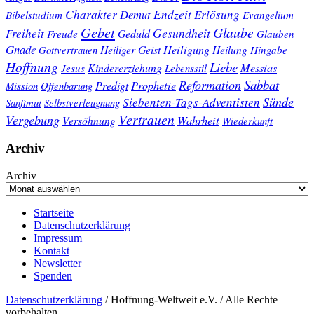
Charakter
Endzeit
Demut
Erlösung
Bibelstudium
Evangelium
Gebet
Glaube
Gesundheit
Freiheit
Freude
Geduld
Glauben
Gnade
Heiligung
Heiliger Geist
Heilung
Gottvertrauen
Hingabe
Hoffnung
Liebe
Kindererziehung
Messias
Jesus
Lebensstil
Sabbat
Reformation
Prophetie
Predigt
Mission
Offenbarung
Sünde
Siebenten-Tags-Adventisten
Sanftmut
Selbstverleugnung
Vertrauen
Vergebung
Wahrheit
Versöhnung
Wiederkunft
Archiv
Archiv
Startseite
Datenschutzerklärung
Impressum
Kontakt
Newsletter
Spenden
Datenschutzerklärung
/ Hoffnung-Weltweit e.V. / Alle Rechte
vorbehalten