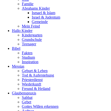
Familie
Abrahams Kinder
Ismael & Islam
Israel & Judentum
Gemeinde
Mein Feind
Hallo Kinder
Kindergarten
Grundschule
Teenager
Bibel
Fakten
Studium
Inspiration
Messias
Geburt & Leben
Tod & Auferstehung
Priesterdienst
Wiederkunft
Freund & Heiland
Glaubenspraxis
Sabbat
Gebet
Gottes Willen erkennen
Auftrag