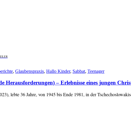
EILER
erichte
,
Glaubenspraxis
,
Hallo Kinder
,
Sabbat
,
Teenager
ausforderungen) – Erlebnisse eines jungen Christ
3), lebte 36 Jahre, von 1945 bis Ende 1981, in der Tschechoslowaki