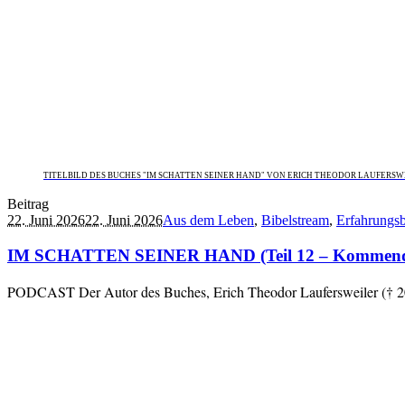
TITELBILD DES BUCHES "IM SCHATTEN SEINER HAND" VON ERICH THEODOR LAUFERSW
Beitrag
22. Juni 2026
22. Juni 2026
Aus dem Leben
,
Bibelstream
,
Erfahrungsb
IM SCHATTEN SEINER HAND (Teil 12 – Kommende Her
PODCAST Der Autor des Buches, Erich Theodor Laufersweiler († 202