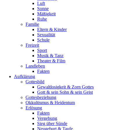
Luft
Sonne
Mäßigkeit
Ruhe
Familie
Eltern & Kinder
Sexualität
Schule
Freizeit
Sport
Musik & Tanz
Theater & Film
Landleben
Fakten
Aufklärung
Gottesbild
Gewaltlosigkeit & Zorn Gottes
Gott & sein Sohn & sein Geist
Gottesbeziehung
Okkultismus & Heidentum
Erlösung
Fakten
Vergebung
Sieg über Sünde
Neugeburt & Taufe