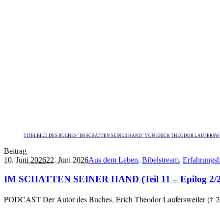
TITELBILD DES BUCHES "IM SCHATTEN SEINER HAND" VON ERICH THEODOR LAUFERSW
Beitrag
10. Juni 2026
22. Juni 2026
Aus dem Leben
,
Bibelstream
,
Erfahrungsb
IM SCHATTEN SEINER HAND (Teil 11 – Epilog 2/2) –
PODCAST Der Autor des Buches, Erich Theodor Laufersweiler († 202