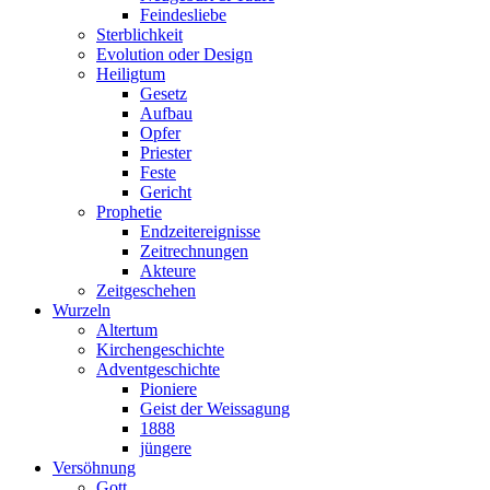
Feindesliebe
Sterblichkeit
Evolution oder Design
Heiligtum
Gesetz
Aufbau
Opfer
Priester
Feste
Gericht
Prophetie
Endzeitereignisse
Zeitrechnungen
Akteure
Zeitgeschehen
Wurzeln
Altertum
Kirchengeschichte
Adventgeschichte
Pioniere
Geist der Weissagung
1888
jüngere
Versöhnung
Gott