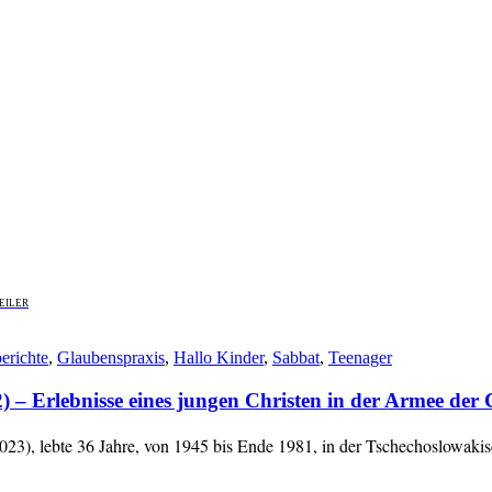
EILER
erichte
,
Glaubenspraxis
,
Hallo Kinder
,
Sabbat
,
Teenager
 Erlebnisse eines jungen Christen in der Armee der
3), lebte 36 Jahre, von 1945 bis Ende 1981, in der Tschechoslowaki