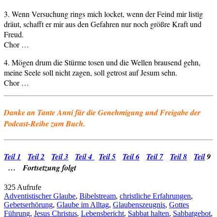
3. Wenn Versuchung rings mich locket, wenn der Feind mir listig
dräut, schafft er mir aus den Gefahren nur noch größre Kraft und
Freud.
Chor …
4. Mögen drum die Stürme tosen und die Wellen brausend gehn,
meine Seele soll nicht zagen, soll getrost auf Jesum sehn.
Chor …
Danke an Tante Anni für die Genehmigung und Freigabe der
Podcast-Reihe zum Buch.
Teil 1
Teil 2
Teil 3
Teil 4
Teil 5
Teil 6
Teil 7
Teil 8
Teil
9
… Fortsetzung folgt
325 Aufrufe
Adventistischer Glaube
,
Bibelstream
,
christliche Erfahrungen
,
Gebetserhörung
,
Glaube im Alltag
,
Glaubenszeugnis
,
Gottes
Führung
,
Jesus Christus
,
Lebensbericht
,
Sabbat halten
,
Sabbatgebot
,