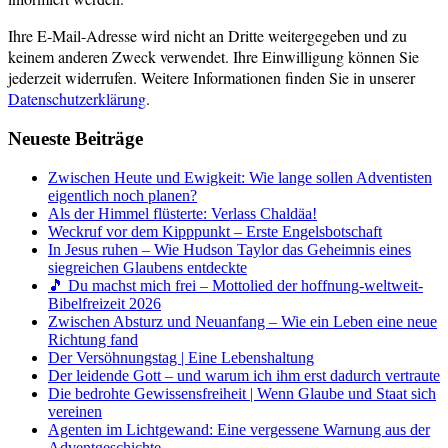
Ihre E-Mail-Adresse wird nicht an Dritte weitergegeben und zu
keinem anderen Zweck verwendet. Ihre Einwilligung können Sie
jederzeit widerrufen. Weitere Informationen finden Sie in unserer
Datenschutzerklärung
.
Neueste Beiträge
Zwischen Heute und Ewigkeit: Wie lange sollen Adventisten
eigentlich noch planen?
Als der Himmel flüsterte: Verlass Chaldäa!
Weckruf vor dem Kipppunkt – Erste Engelsbotschaft
In Jesus ruhen – Wie Hudson Taylor das Geheimnis eines
siegreichen Glaubens entdeckte
🎵 Du machst mich frei – Mottolied der hoffnung-weltweit-
Bibelfreizeit 2026
Zwischen Absturz und Neuanfang – Wie ein Leben eine neue
Richtung fand
Der Versöhnungstag | Eine Lebenshaltung
Der leidende Gott – und warum ich ihm erst dadurch vertraute
Die bedrohte Gewissensfreiheit | Wenn Glaube und Staat sich
vereinen
Agenten im Lichtgewand: Eine vergessene Warnung aus der
Adventgeschichte