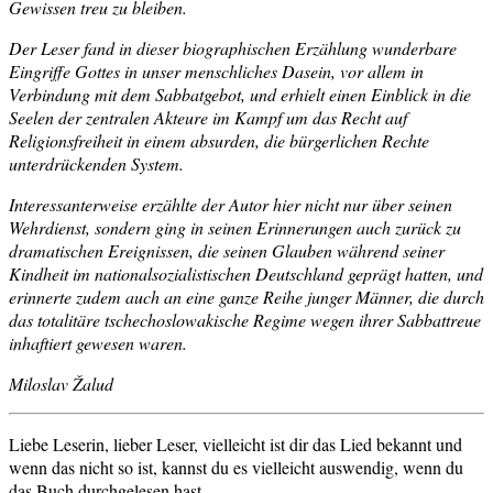
Gewissen treu zu bleiben.
Der Leser
fand
in dieser biographischen Erzählung wunderbare
Eingriffe Gottes in unser menschliches Dasein, vor allem in
Verbindung mit dem Sabbatgebot, und
erhielt
einen Einblick in die
Seelen der zentralen Akteure im Kampf um das Recht auf
Religionsfreiheit in einem absurden, die bürgerlichen Rechte
unterdrückenden System.
Interessanterweise
erzählte
der Autor hier nicht nur über seinen
Wehrdienst, sondern
ging
in seinen Erinnerungen auch zurück zu
dramatischen Ereignissen, die seinen Glauben während seiner
Kindheit im nationalsozialistischen Deutschland geprägt
hatten
, und
erinnerte
zudem auch an eine ganze Reihe junger Männer, die durch
das totalitäre tschechoslowakische Regime wegen ihrer Sabbattreue
inhaftiert gewesen
waren
.
Miloslav Žalud
Liebe Leserin, lieber Leser, vielleicht ist dir das Lied bekannt und
wenn das nicht so ist, kannst du es vielleicht auswendig, wenn du
das Buch durchgelesen hast.