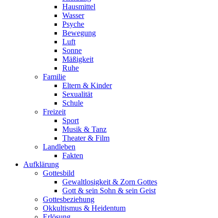
Hausmittel
Wasser
Psyche
Bewegung
Luft
Sonne
Mäßigkeit
Ruhe
Familie
Eltern & Kinder
Sexualität
Schule
Freizeit
Sport
Musik & Tanz
Theater & Film
Landleben
Fakten
Aufklärung
Gottesbild
Gewaltlosigkeit & Zorn Gottes
Gott & sein Sohn & sein Geist
Gottesbeziehung
Okkultismus & Heidentum
Erlösung