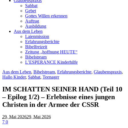
Glaubenspraxis
Sabbat
Gebet
Gottes Willen erkennen
Auftrag
Ausbildung
Aus dem Leben
Laienmission
Erfahrungsberichte
Bibelfreizeit
Zeitung „hoffnung HEUTE“
Bibelstream
L’ESPERANCE Kinderhilfe
Aus dem Leben
,
Bibelstream
,
Erfahrungsberichte
,
Glaubenspraxis
,
Hallo Kinder
,
Sabbat
,
Teenager
IM SCHATTEN SEINER HAND (Teil 10
– Epilog 1/2) – Erlebnisse eines jungen
Christen in der Armee der CSSR
29. Mai 2026
29. Mai 2026
7
0