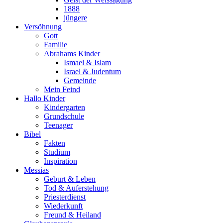
1888
jüngere
Versöhnung
Gott
Familie
Abrahams Kinder
Ismael & Islam
Israel & Judentum
Gemeinde
Mein Feind
Hallo Kinder
Kindergarten
Grundschule
Teenager
Bibel
Fakten
Studium
Inspiration
Messias
Geburt & Leben
Tod & Auferstehung
Priesterdienst
Wiederkunft
Freund & Heiland