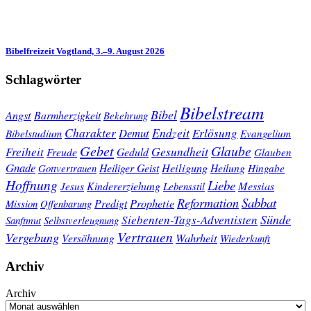
Bibelfreizeit Vogtland, 3.–9. August 2026
Schlagwörter
Bibelstream
Bibel
Angst
Barmherzigkeit
Bekehrung
Charakter
Endzeit
Demut
Erlösung
Bibelstudium
Evangelium
Gebet
Glaube
Gesundheit
Freiheit
Freude
Geduld
Glauben
Gnade
Heiligung
Heiliger Geist
Heilung
Gottvertrauen
Hingabe
Hoffnung
Liebe
Kindererziehung
Messias
Jesus
Lebensstil
Sabbat
Reformation
Prophetie
Predigt
Mission
Offenbarung
Sünde
Siebenten-Tags-Adventisten
Sanftmut
Selbstverleugnung
Vertrauen
Vergebung
Wahrheit
Versöhnung
Wiederkunft
Archiv
Archiv