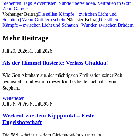
Siebenten-Tags-Adventisten
,
Sünde überwinden
,
Vertrauen in Gott
,
Zehn Gebote
Vorheriger Beitrag
Die stillen Kämpfe – zwischen Licht und
Schatten | Wenn Gott fern scheint
Nächster Beitrag
Die stillen
Kämpfe – zwischen Licht und Schatten | Wunden zwischen Brüdern
Mehr Beiträge
Juli 29,
2026
31. Juli 2026
Als der Himmel flüsterte: Verlass Chaldäa!
Wie Gott Abraham aus der mächtigsten Zivilisation seiner Zeit
herausrief – und warum dieser Ruf bis heute nachhallt. Von
Stephan...
Weiterlesen
Juli 26,
2026
26. Juli 2026
Weckruf vor dem Kipppunkt – Erste
Engelsbotschaft
Die Welt scheint aus dem Gleichgewicht zu geraten.