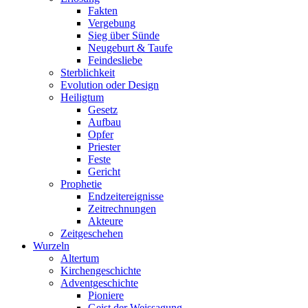
Fakten
Vergebung
Sieg über Sünde
Neugeburt & Taufe
Feindesliebe
Sterblichkeit
Evolution oder Design
Heiligtum
Gesetz
Aufbau
Opfer
Priester
Feste
Gericht
Prophetie
Endzeitereignisse
Zeitrechnungen
Akteure
Zeitgeschehen
Wurzeln
Altertum
Kirchengeschichte
Adventgeschichte
Pioniere
Geist der Weissagung