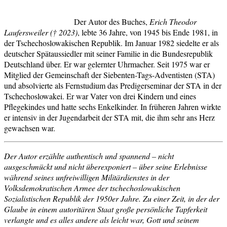
Der Autor des Buches,
Erich Theodor
Laufersweiler († 2023)
,
lebte
36 Jahre, von 1945 bis Ende 1981, in
der Tschechoslowakischen Republik.
Im Januar 1982
siedelte
er als
deutscher Spätaussiedler mit seiner Familie in die Bundesrepublik
Deutschland über. Er
war
gelernter Uhrmacher. Seit 1975
war
er
Mitglied der Gemeinschaft der Siebenten-Tags-Adventisten (STA)
und
absolvierte
als Fernstudium das Predigerseminar der STA in der
Tschechoslowakei. Er
war
Vater von drei Kindern und eines
Pflegekindes und
hatte
sechs Enkelkinder. In früheren Jahren
wirkte
er intensiv in der Jugendarbeit der STA mit, die ihm sehr ans Herz
gewachsen
war
.
Der Autor
erzählte
authentisch und spannend – nicht
ausgeschmückt und nicht überexponiert – über seine Erlebnisse
während seines unfreiwilligen Militärdienstes in der
Volksdemokratischen Armee der tschechoslowakischen
Sozialistischen Republik der 1950er Jahre. Zu einer Zeit, in der der
Glaube in einem autoritären Staat große persönliche Tapferkeit
verlangte
und es alles andere als leicht
war
, Gott und seinem