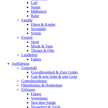
Luft
Sonne
Mäßigkeit
Ruhe
Familie
Eltern & Kinder
Sexualität
Schule
Freizeit
Sport
Musik & Tanz
Theater & Film
Landleben
Fakten
Aufklärung
Gottesbild
Gewaltlosigkeit & Zorn Gottes
Gott & sein Sohn & sein Geist
Gottesbeziehung
Okkultismus & Heidentum
Erlösung
Fakten
Vergebung
Sieg über Sünde
Neugeburt & Taufe