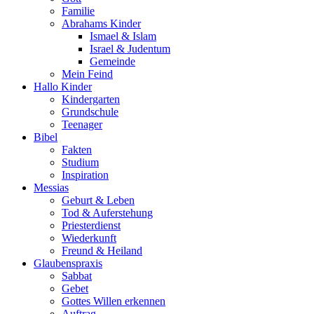
Familie
Abrahams Kinder
Ismael & Islam
Israel & Judentum
Gemeinde
Mein Feind
Hallo Kinder
Kindergarten
Grundschule
Teenager
Bibel
Fakten
Studium
Inspiration
Messias
Geburt & Leben
Tod & Auferstehung
Priesterdienst
Wiederkunft
Freund & Heiland
Glaubenspraxis
Sabbat
Gebet
Gottes Willen erkennen
Auftrag