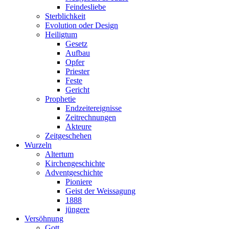
Feindesliebe
Sterblichkeit
Evolution oder Design
Heiligtum
Gesetz
Aufbau
Opfer
Priester
Feste
Gericht
Prophetie
Endzeitereignisse
Zeitrechnungen
Akteure
Zeitgeschehen
Wurzeln
Altertum
Kirchengeschichte
Adventgeschichte
Pioniere
Geist der Weissagung
1888
jüngere
Versöhnung
Gott