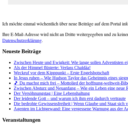
Ich möchte einmal wöchentlich über neue Beiträge auf dem Portal inf
Ihre E-Mail-Adresse wird nicht an Dritte weitergegeben und zu keine
Datenschutzerklärung
.
Neueste Beiträge
Zwischen Heute und Ewigkeit: Wie lange sollen Adventisten ei
Als der Himmel flüsterte: Verlass Chaldäa!
Weckruf vor dem Kipppunkt – Erste Engelsbotschaft
In Jesus ruhen – Wie Hudson Taylor das Geheimnis eines siegr
🎵 Du machst mich frei – Mottolied der hoffnung-weltweit-Bibe
Zwischen Absturz und Neuanfang – Wie ein Leben eine neue 
Der Versöhnungstag | Eine Lebenshaltung
Der leidende Gott – und warum ich ihm erst dadurch vertraute
Die bedrohte Gewissensfreiheit | Wenn Glaube und Staat sich 
Agenten im Lichtgewand: Eine vergessene Warnung aus der A
Veranstaltungen