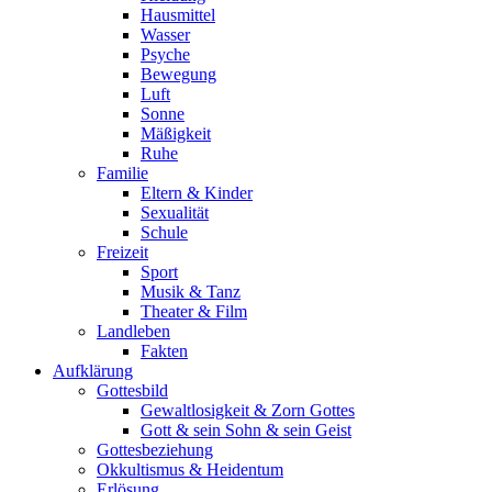
Hausmittel
Wasser
Psyche
Bewegung
Luft
Sonne
Mäßigkeit
Ruhe
Familie
Eltern & Kinder
Sexualität
Schule
Freizeit
Sport
Musik & Tanz
Theater & Film
Landleben
Fakten
Aufklärung
Gottesbild
Gewaltlosigkeit & Zorn Gottes
Gott & sein Sohn & sein Geist
Gottesbeziehung
Okkultismus & Heidentum
Erlösung