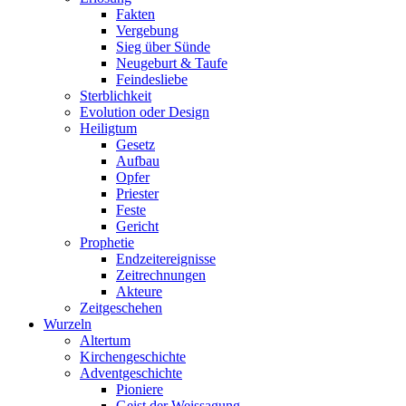
Fakten
Vergebung
Sieg über Sünde
Neugeburt & Taufe
Feindesliebe
Sterblichkeit
Evolution oder Design
Heiligtum
Gesetz
Aufbau
Opfer
Priester
Feste
Gericht
Prophetie
Endzeitereignisse
Zeitrechnungen
Akteure
Zeitgeschehen
Wurzeln
Altertum
Kirchengeschichte
Adventgeschichte
Pioniere
Geist der Weissagung