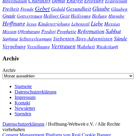
Charakter
Endzeit
Demut
Erlösung
Bibelstudium
Evangelium
Gebet
Glaube
Gesundheit
Freiheit
Freude
Geduld
Glauben
Gnade
Heiligung
Heiliger Geist
Heilung
Gottvertrauen
Hingabe
Hoffnung
Liebe
Kindererziehung
Messias
Jesus
Lebensstil
Sabbat
Reformation
Prophetie
Predigt
Mission
Offenbarung
Sünde
Siebenten-Tags-Adventisten
Sanftmut
Selbstverleugnung
Vertrauen
Vergebung
Wahrheit
Versöhnung
Wiederkunft
Archiv
Archiv
Startseite
Datenschutzerklärung
Impressum
Kontakt
Newsletter
Spenden
Datenschutzerklärung
/ Hoffnung-Weltweit e.V. / Alle Rechte
vorbehalten
Consent Management Platform von Real Cookie Banner