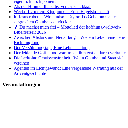
eigentlich noch planen?
Als der Himmel flüsterte: Verlass Chaldäa!
Weckruf vor dem Kipppunkt – Erste Engelsbotschaft
In Jesus ruhen – Wie Hudson Taylor das Geheimnis eines
siegreichen Glaubens entdeckte
🎵 Du machst mich frei – Mottolied der hoffnung-weltweit-
Bibelfreizeit 2026
Zwischen Absturz und Neuanfang – Wie ein Leben eine neue
Richtung fand
Der Versöhnungstag | Eine Lebenshaltung
Der leidende Gott – und warum ich ihm erst dadurch vertraute
Die bedrohte Gewissensfreiheit | Wenn Glaube und Staat sich
vereinen
Agenten im Lichtgewand: Eine vergessene Warnung aus der
Adventgeschichte
Veranstaltungen