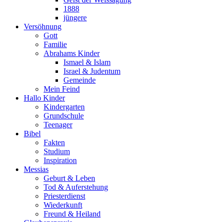
1888
jüngere
Versöhnung
Gott
Familie
Abrahams Kinder
Ismael & Islam
Israel & Judentum
Gemeinde
Mein Feind
Hallo Kinder
Kindergarten
Grundschule
Teenager
Bibel
Fakten
Studium
Inspiration
Messias
Geburt & Leben
Tod & Auferstehung
Priesterdienst
Wiederkunft
Freund & Heiland