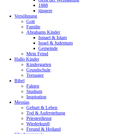
1888
jüngere
Versöhnung
Gott
Familie
Abrahams Kinder
Ismael & Islam
Israel & Judentum
Gemeinde
Mein Feind
Hallo Kinder
Kindergarten
Grundschule
Teenager
Bibel
Fakten
Studium
Inspiration
Messias
Geburt & Leben
Tod & Auferstehung
Priesterdienst
Wiederkunft
Freund & Heiland