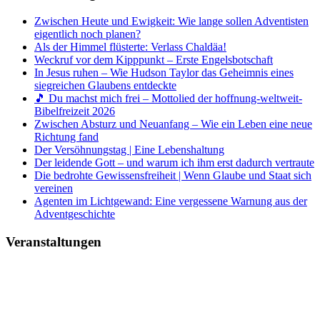
Zwischen Heute und Ewigkeit: Wie lange sollen Adventisten
eigentlich noch planen?
Als der Himmel flüsterte: Verlass Chaldäa!
Weckruf vor dem Kipppunkt – Erste Engelsbotschaft
In Jesus ruhen – Wie Hudson Taylor das Geheimnis eines
siegreichen Glaubens entdeckte
🎵 Du machst mich frei – Mottolied der hoffnung-weltweit-
Bibelfreizeit 2026
Zwischen Absturz und Neuanfang – Wie ein Leben eine neue
Richtung fand
Der Versöhnungstag | Eine Lebenshaltung
Der leidende Gott – und warum ich ihm erst dadurch vertraute
Die bedrohte Gewissensfreiheit | Wenn Glaube und Staat sich
vereinen
Agenten im Lichtgewand: Eine vergessene Warnung aus der
Adventgeschichte
Veranstaltungen