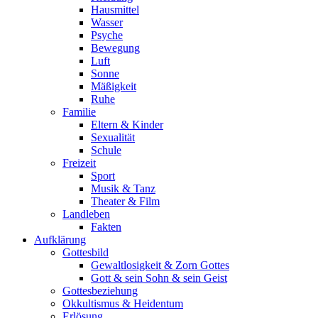
Hausmittel
Wasser
Psyche
Bewegung
Luft
Sonne
Mäßigkeit
Ruhe
Familie
Eltern & Kinder
Sexualität
Schule
Freizeit
Sport
Musik & Tanz
Theater & Film
Landleben
Fakten
Aufklärung
Gottesbild
Gewaltlosigkeit & Zorn Gottes
Gott & sein Sohn & sein Geist
Gottesbeziehung
Okkultismus & Heidentum
Erlösung