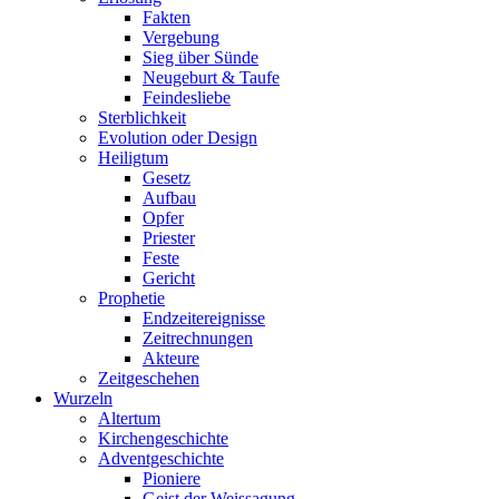
Fakten
Vergebung
Sieg über Sünde
Neugeburt & Taufe
Feindesliebe
Sterblichkeit
Evolution oder Design
Heiligtum
Gesetz
Aufbau
Opfer
Priester
Feste
Gericht
Prophetie
Endzeitereignisse
Zeitrechnungen
Akteure
Zeitgeschehen
Wurzeln
Altertum
Kirchengeschichte
Adventgeschichte
Pioniere
Geist der Weissagung