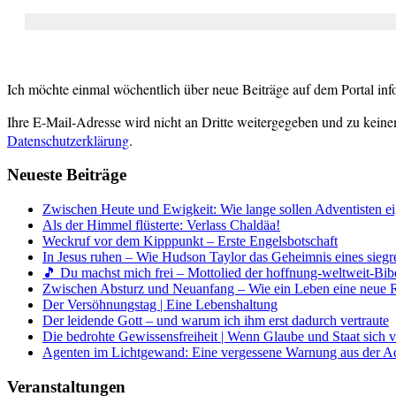
Ich möchte einmal wöchentlich über neue Beiträge auf dem Portal inf
Ihre E-Mail-Adresse wird nicht an Dritte weitergegeben und zu keine
Datenschutzerklärung
.
Neueste Beiträge
Zwischen Heute und Ewigkeit: Wie lange sollen Adventisten ei
Als der Himmel flüsterte: Verlass Chaldäa!
Weckruf vor dem Kipppunkt – Erste Engelsbotschaft
In Jesus ruhen – Wie Hudson Taylor das Geheimnis eines siegr
🎵 Du machst mich frei – Mottolied der hoffnung-weltweit-Bibe
Zwischen Absturz und Neuanfang – Wie ein Leben eine neue 
Der Versöhnungstag | Eine Lebenshaltung
Der leidende Gott – und warum ich ihm erst dadurch vertraute
Die bedrohte Gewissensfreiheit | Wenn Glaube und Staat sich 
Agenten im Lichtgewand: Eine vergessene Warnung aus der A
Veranstaltungen