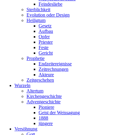
Feindesliebe
Sterblichkeit
Evolution oder Design
Heiligtum
Gesetz
Aufbau
Opfer
Priester
Feste
Gericht
Prophetie
Endzeitereignisse
Zeitrechnungen
Akteure
Zeitgeschehen
Wurzeln
Altertum
Kirchengeschichte
Adventgeschichte
Pioniere
Geist der Weissagung
1888
jüngere
Versöhnung
Gott