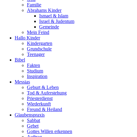
Familie
Abrahams Kinder
Ismael & Islam
Israel & Judentum
Gemeinde
Mein Feind
Hallo Kinder
Kindergarten
Grundschule
Teenager
Bibel
Fakten
Studium
Inspiration
Messias
Geburt & Leben
Tod & Auferstehung
Priesterdienst
Wiederkunft
Freund & Heiland
Glaubenspraxis
Sabbat
Gebet
Gottes Willen erkennen
Auftrag