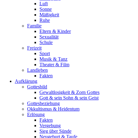
Luft
Sonne
Mäßigkeit
Ruhe
Familie
Eltern & Kinder
Sexualität
Schule
Freizeit
Sport
Musik & Tanz
Theater & Film
Landleben
Fakten
Aufklärung
Gottesbild
Gewaltlosigkeit & Zorn Gottes
Gott & sein Sohn & sein Geist
Gottesbeziehung
Okkultismus & Heidentum
Erlösung
Fakten
Vergebung
Sieg über Sünde
Neugeburt & Taufe