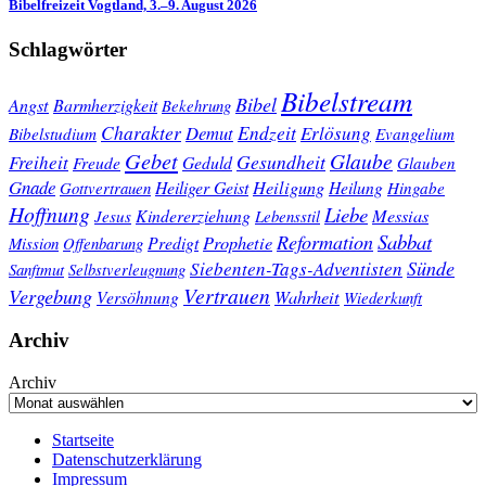
Bibelfreizeit Vogtland, 3.–9. August 2026
Schlagwörter
Bibelstream
Bibel
Angst
Barmherzigkeit
Bekehrung
Charakter
Endzeit
Demut
Erlösung
Bibelstudium
Evangelium
Gebet
Glaube
Gesundheit
Freiheit
Freude
Geduld
Glauben
Gnade
Heiligung
Heiliger Geist
Heilung
Gottvertrauen
Hingabe
Hoffnung
Liebe
Kindererziehung
Messias
Jesus
Lebensstil
Sabbat
Reformation
Prophetie
Predigt
Mission
Offenbarung
Sünde
Siebenten-Tags-Adventisten
Sanftmut
Selbstverleugnung
Vertrauen
Vergebung
Wahrheit
Versöhnung
Wiederkunft
Archiv
Archiv
Startseite
Datenschutzerklärung
Impressum