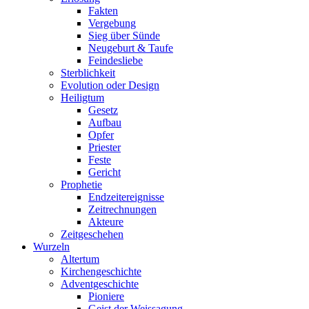
Fakten
Vergebung
Sieg über Sünde
Neugeburt & Taufe
Feindesliebe
Sterblichkeit
Evolution oder Design
Heiligtum
Gesetz
Aufbau
Opfer
Priester
Feste
Gericht
Prophetie
Endzeitereignisse
Zeitrechnungen
Akteure
Zeitgeschehen
Wurzeln
Altertum
Kirchengeschichte
Adventgeschichte
Pioniere
Geist der Weissagung