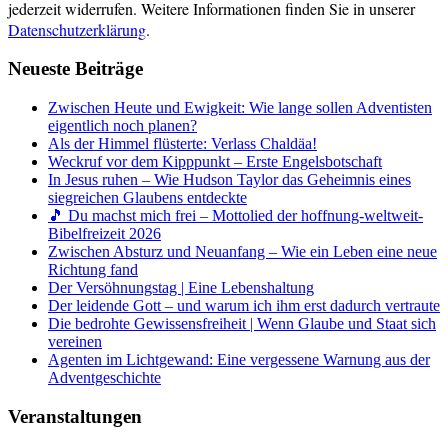
jederzeit widerrufen. Weitere Informationen finden Sie in unserer
Datenschutzerklärung
.
Neueste Beiträge
Zwischen Heute und Ewigkeit: Wie lange sollen Adventisten
eigentlich noch planen?
Als der Himmel flüsterte: Verlass Chaldäa!
Weckruf vor dem Kipppunkt – Erste Engelsbotschaft
In Jesus ruhen – Wie Hudson Taylor das Geheimnis eines
siegreichen Glaubens entdeckte
🎵 Du machst mich frei – Mottolied der hoffnung-weltweit-
Bibelfreizeit 2026
Zwischen Absturz und Neuanfang – Wie ein Leben eine neue
Richtung fand
Der Versöhnungstag | Eine Lebenshaltung
Der leidende Gott – und warum ich ihm erst dadurch vertraute
Die bedrohte Gewissensfreiheit | Wenn Glaube und Staat sich
vereinen
Agenten im Lichtgewand: Eine vergessene Warnung aus der
Adventgeschichte
Veranstaltungen