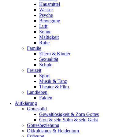
Hausmittel
Wasser
Psyche
Bewegung
Luft
Sonne
Mäßigkeit
Ruhe
Familie
Eltern & Kinder
Sexualität
Schule
Freizeit
Sport
Musik & Tanz
Theater & Film
Landleben
Fakten
Aufklärung
Gottesbild
Gewaltlosigkeit & Zorn Gottes
Gott & sein Sohn & sein Geist
Gottesbeziehung
Okkultismus & Heidentum
Erlösung