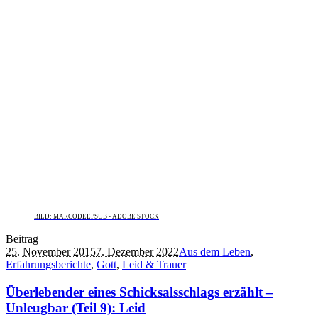
BILD: MARCODEEPSUB - ADOBE STOCK
Beitrag
25. November 2015
7. Dezember 2022
Aus dem Leben
,
Erfahrungsberichte
,
Gott
,
Leid & Trauer
Überlebender eines Schicksalsschlags erzählt –
Unleugbar (Teil 9): Leid