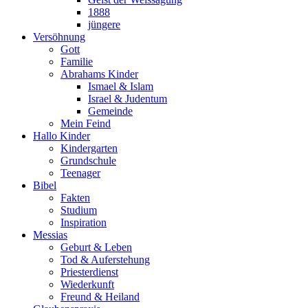
1888
jüngere
Versöhnung
Gott
Familie
Abrahams Kinder
Ismael & Islam
Israel & Judentum
Gemeinde
Mein Feind
Hallo Kinder
Kindergarten
Grundschule
Teenager
Bibel
Fakten
Studium
Inspiration
Messias
Geburt & Leben
Tod & Auferstehung
Priesterdienst
Wiederkunft
Freund & Heiland