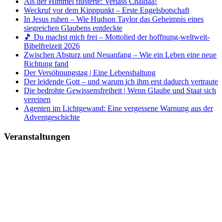
Als der Himmel flüsterte: Verlass Chaldäa!
Weckruf vor dem Kipppunkt – Erste Engelsbotschaft
In Jesus ruhen – Wie Hudson Taylor das Geheimnis eines
siegreichen Glaubens entdeckte
🎵 Du machst mich frei – Mottolied der hoffnung-weltweit-
Bibelfreizeit 2026
Zwischen Absturz und Neuanfang – Wie ein Leben eine neue
Richtung fand
Der Versöhnungstag | Eine Lebenshaltung
Der leidende Gott – und warum ich ihm erst dadurch vertraute
Die bedrohte Gewissensfreiheit | Wenn Glaube und Staat sich
vereinen
Agenten im Lichtgewand: Eine vergessene Warnung aus der
Adventgeschichte
Veranstaltungen