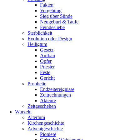
Fakten
Vergebung
Sieg über Sünde
Neugeburt & Taufe
Feindesliebe
Sterblichkeit
Evolution oder Design
Heiligtum
Gesetz
Aufbau
Opfer
Priester
Feste
Gericht
Prophetie
Endzeitereignisse
Zeitrechnungen
Akteure
Zeitgeschehen
Wurzeln
Altertum
Kirchengeschichte
Adventgeschichte
Pioniere
Geist der Weissagung