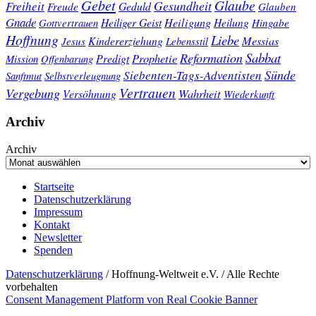
Gebet
Glaube
Gesundheit
Freiheit
Freude
Geduld
Glauben
Gnade
Heiligung
Heiliger Geist
Heilung
Gottvertrauen
Hingabe
Hoffnung
Liebe
Kindererziehung
Messias
Jesus
Lebensstil
Sabbat
Reformation
Prophetie
Predigt
Mission
Offenbarung
Sünde
Siebenten-Tags-Adventisten
Sanftmut
Selbstverleugnung
Vertrauen
Vergebung
Wahrheit
Versöhnung
Wiederkunft
Archiv
Archiv
Startseite
Datenschutzerklärung
Impressum
Kontakt
Newsletter
Spenden
Datenschutzerklärung
/ Hoffnung-Weltweit e.V. / Alle Rechte
vorbehalten
Consent Management Platform von Real Cookie Banner