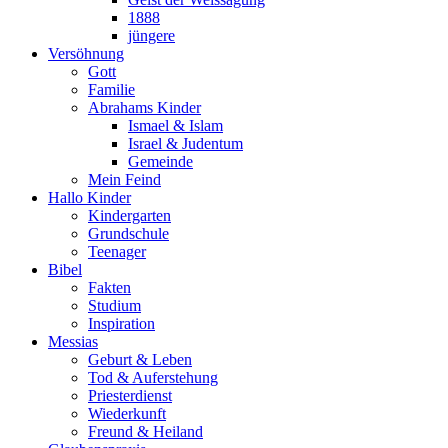
1888
jüngere
Versöhnung
Gott
Familie
Abrahams Kinder
Ismael & Islam
Israel & Judentum
Gemeinde
Mein Feind
Hallo Kinder
Kindergarten
Grundschule
Teenager
Bibel
Fakten
Studium
Inspiration
Messias
Geburt & Leben
Tod & Auferstehung
Priesterdienst
Wiederkunft
Freund & Heiland