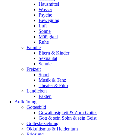
Hausmittel
Wasser
Psyche
Bewegung
Luft
Sonne
Mäßigkeit
Ruhe
Familie
Eltern & Kinder
Sexualität
Schule
Freizeit
Sport
Musik & Tanz
Theater & Film
Landleben
Fakten
Aufklärung
Gottesbild
Gewaltlosigkeit & Zorn Gottes
Gott & sein Sohn & sein Geist
Gottesbeziehung
Okkultismus & Heidentum
Erlösung