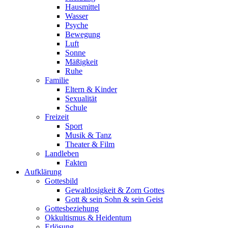
Hausmittel
Wasser
Psyche
Bewegung
Luft
Sonne
Mäßigkeit
Ruhe
Familie
Eltern & Kinder
Sexualität
Schule
Freizeit
Sport
Musik & Tanz
Theater & Film
Landleben
Fakten
Aufklärung
Gottesbild
Gewaltlosigkeit & Zorn Gottes
Gott & sein Sohn & sein Geist
Gottesbeziehung
Okkultismus & Heidentum
Erlösung