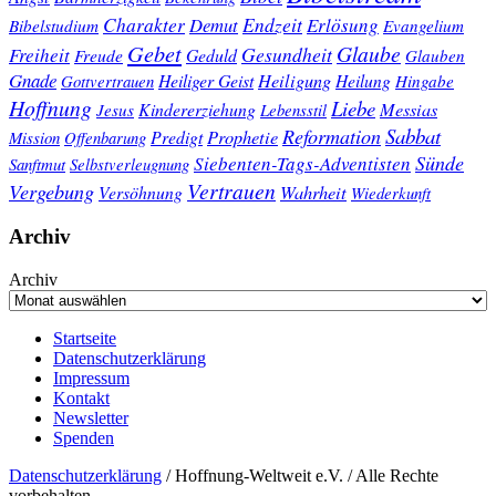
Charakter
Endzeit
Demut
Erlösung
Bibelstudium
Evangelium
Gebet
Glaube
Gesundheit
Freiheit
Freude
Geduld
Glauben
Gnade
Heiligung
Heiliger Geist
Heilung
Gottvertrauen
Hingabe
Hoffnung
Liebe
Kindererziehung
Messias
Jesus
Lebensstil
Sabbat
Reformation
Prophetie
Predigt
Mission
Offenbarung
Sünde
Siebenten-Tags-Adventisten
Sanftmut
Selbstverleugnung
Vertrauen
Vergebung
Wahrheit
Versöhnung
Wiederkunft
Archiv
Archiv
Startseite
Datenschutzerklärung
Impressum
Kontakt
Newsletter
Spenden
Datenschutzerklärung
/ Hoffnung-Weltweit e.V. / Alle Rechte
vorbehalten