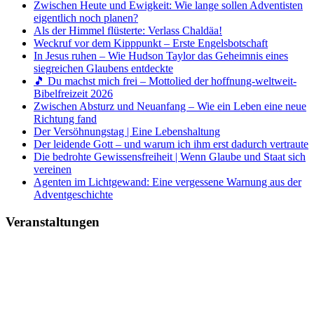
Zwischen Heute und Ewigkeit: Wie lange sollen Adventisten
eigentlich noch planen?
Als der Himmel flüsterte: Verlass Chaldäa!
Weckruf vor dem Kipppunkt – Erste Engelsbotschaft
In Jesus ruhen – Wie Hudson Taylor das Geheimnis eines
siegreichen Glaubens entdeckte
🎵 Du machst mich frei – Mottolied der hoffnung-weltweit-
Bibelfreizeit 2026
Zwischen Absturz und Neuanfang – Wie ein Leben eine neue
Richtung fand
Der Versöhnungstag | Eine Lebenshaltung
Der leidende Gott – und warum ich ihm erst dadurch vertraute
Die bedrohte Gewissensfreiheit | Wenn Glaube und Staat sich
vereinen
Agenten im Lichtgewand: Eine vergessene Warnung aus der
Adventgeschichte
Veranstaltungen