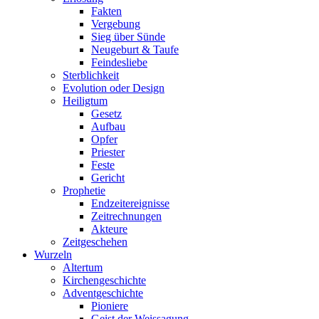
Fakten
Vergebung
Sieg über Sünde
Neugeburt & Taufe
Feindesliebe
Sterblichkeit
Evolution oder Design
Heiligtum
Gesetz
Aufbau
Opfer
Priester
Feste
Gericht
Prophetie
Endzeitereignisse
Zeitrechnungen
Akteure
Zeitgeschehen
Wurzeln
Altertum
Kirchengeschichte
Adventgeschichte
Pioniere
Geist der Weissagung