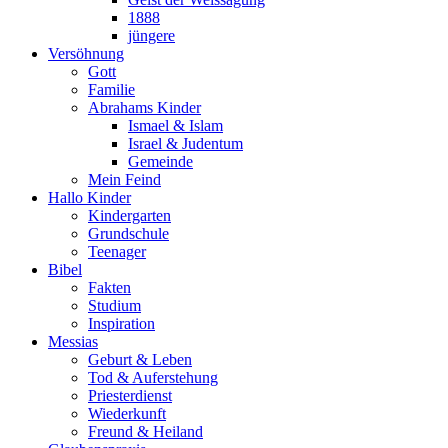
1888
jüngere
Versöhnung
Gott
Familie
Abrahams Kinder
Ismael & Islam
Israel & Judentum
Gemeinde
Mein Feind
Hallo Kinder
Kindergarten
Grundschule
Teenager
Bibel
Fakten
Studium
Inspiration
Messias
Geburt & Leben
Tod & Auferstehung
Priesterdienst
Wiederkunft
Freund & Heiland