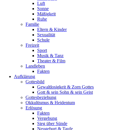
Luft
Sonne
Mäßigkeit
Ruhe
Familie
Eltern & Kinder
Sexualität
Schule
Freizeit
Sport
Musik & Tanz
Theater & Film
Landleben
Fakten
Aufklärung
Gottesbild
Gewaltlosigkeit & Zorn Gottes
Gott & sein Sohn & sein Geist
Gottesbeziehung
Okkultismus & Heidentum
Erlösung
Fakten
Vergebung
Sieg über Sünde
Neugeburt & Taufe