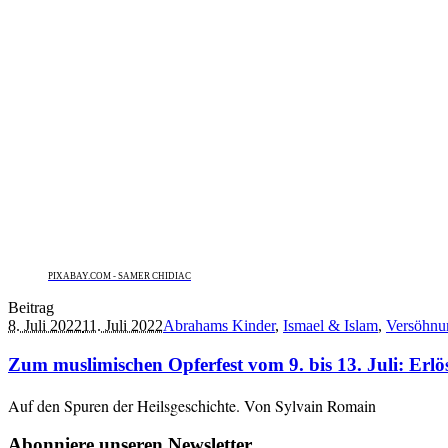
PIXABAY.COM - SAMER CHIDIAC
Beitrag
8. Juli 2022
11. Juli 2022
Abrahams Kinder
,
Ismael & Islam
,
Versöhnu
Zum muslimischen Opferfest vom 9. bis 13. Juli: Er
Auf den Spuren der Heilsgeschichte. Von Sylvain Romain
Abonniere unseren Newsletter