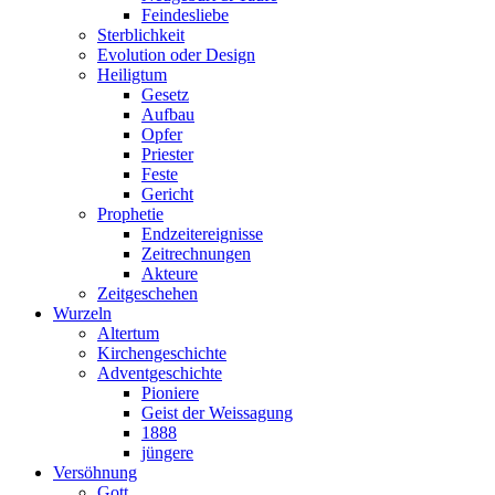
Feindesliebe
Sterblichkeit
Evolution oder Design
Heiligtum
Gesetz
Aufbau
Opfer
Priester
Feste
Gericht
Prophetie
Endzeitereignisse
Zeitrechnungen
Akteure
Zeitgeschehen
Wurzeln
Altertum
Kirchengeschichte
Adventgeschichte
Pioniere
Geist der Weissagung
1888
jüngere
Versöhnung
Gott