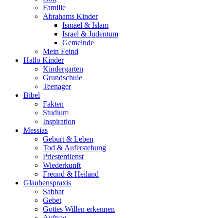
Familie
Abrahams Kinder
Ismael & Islam
Israel & Judentum
Gemeinde
Mein Feind
Hallo Kinder
Kindergarten
Grundschule
Teenager
Bibel
Fakten
Studium
Inspiration
Messias
Geburt & Leben
Tod & Auferstehung
Priesterdienst
Wiederkunft
Freund & Heiland
Glaubenspraxis
Sabbat
Gebet
Gottes Willen erkennen
Auftrag