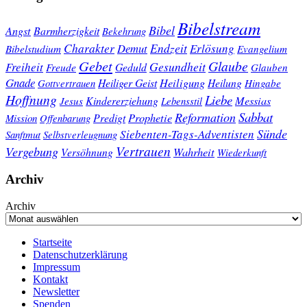
Bibelstream
Bibel
Angst
Barmherzigkeit
Bekehrung
Charakter
Endzeit
Demut
Erlösung
Bibelstudium
Evangelium
Gebet
Glaube
Gesundheit
Freiheit
Freude
Geduld
Glauben
Gnade
Heiligung
Heiliger Geist
Heilung
Gottvertrauen
Hingabe
Hoffnung
Liebe
Kindererziehung
Messias
Jesus
Lebensstil
Sabbat
Reformation
Prophetie
Predigt
Mission
Offenbarung
Sünde
Siebenten-Tags-Adventisten
Sanftmut
Selbstverleugnung
Vertrauen
Vergebung
Wahrheit
Versöhnung
Wiederkunft
Archiv
Archiv
Startseite
Datenschutzerklärung
Impressum
Kontakt
Newsletter
Spenden