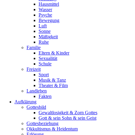
Hausmittel
Wasser
Psyche
Bewegung
Luft
Sonne
Mäßigkeit
Ruhe
Familie
Eltern & Kinder
Sexualität
Schule
Freizeit
Sport
Musik & Tanz
Theater & Film
Landleben
Fakten
Aufklärung
Gottesbild
Gewaltlosigkeit & Zorn Gottes
Gott & sein Sohn & sein Geist
Gottesbeziehung
Okkultismus & Heidentum
Erlösung