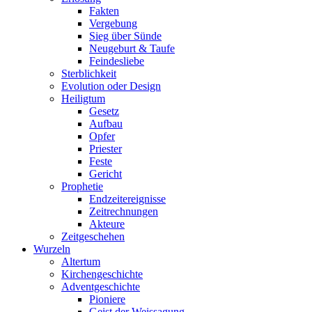
Fakten
Vergebung
Sieg über Sünde
Neugeburt & Taufe
Feindesliebe
Sterblichkeit
Evolution oder Design
Heiligtum
Gesetz
Aufbau
Opfer
Priester
Feste
Gericht
Prophetie
Endzeitereignisse
Zeitrechnungen
Akteure
Zeitgeschehen
Wurzeln
Altertum
Kirchengeschichte
Adventgeschichte
Pioniere
Geist der Weissagung