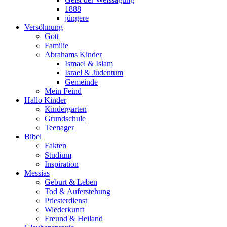
1888
jüngere
Versöhnung
Gott
Familie
Abrahams Kinder
Ismael & Islam
Israel & Judentum
Gemeinde
Mein Feind
Hallo Kinder
Kindergarten
Grundschule
Teenager
Bibel
Fakten
Studium
Inspiration
Messias
Geburt & Leben
Tod & Auferstehung
Priesterdienst
Wiederkunft
Freund & Heiland