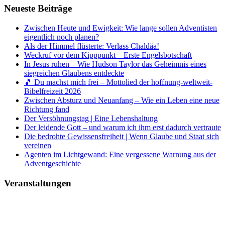
Neueste Beiträge
Zwischen Heute und Ewigkeit: Wie lange sollen Adventisten
eigentlich noch planen?
Als der Himmel flüsterte: Verlass Chaldäa!
Weckruf vor dem Kipppunkt – Erste Engelsbotschaft
In Jesus ruhen – Wie Hudson Taylor das Geheimnis eines
siegreichen Glaubens entdeckte
🎵 Du machst mich frei – Mottolied der hoffnung-weltweit-
Bibelfreizeit 2026
Zwischen Absturz und Neuanfang – Wie ein Leben eine neue
Richtung fand
Der Versöhnungstag | Eine Lebenshaltung
Der leidende Gott – und warum ich ihm erst dadurch vertraute
Die bedrohte Gewissensfreiheit | Wenn Glaube und Staat sich
vereinen
Agenten im Lichtgewand: Eine vergessene Warnung aus der
Adventgeschichte
Veranstaltungen