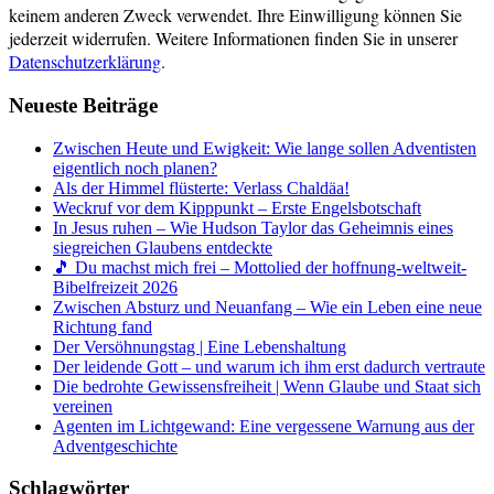
keinem anderen Zweck verwendet. Ihre Einwilligung können Sie
jederzeit widerrufen. Weitere Informationen finden Sie in unserer
Datenschutzerklärung
.
Neueste Beiträge
Zwischen Heute und Ewigkeit: Wie lange sollen Adventisten
eigentlich noch planen?
Als der Himmel flüsterte: Verlass Chaldäa!
Weckruf vor dem Kipppunkt – Erste Engelsbotschaft
In Jesus ruhen – Wie Hudson Taylor das Geheimnis eines
siegreichen Glaubens entdeckte
🎵 Du machst mich frei – Mottolied der hoffnung-weltweit-
Bibelfreizeit 2026
Zwischen Absturz und Neuanfang – Wie ein Leben eine neue
Richtung fand
Der Versöhnungstag | Eine Lebenshaltung
Der leidende Gott – und warum ich ihm erst dadurch vertraute
Die bedrohte Gewissensfreiheit | Wenn Glaube und Staat sich
vereinen
Agenten im Lichtgewand: Eine vergessene Warnung aus der
Adventgeschichte
Schlagwörter