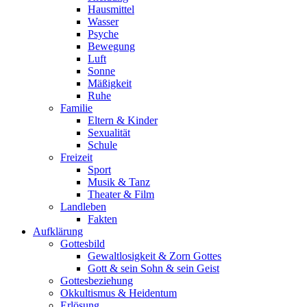
Hausmittel
Wasser
Psyche
Bewegung
Luft
Sonne
Mäßigkeit
Ruhe
Familie
Eltern & Kinder
Sexualität
Schule
Freizeit
Sport
Musik & Tanz
Theater & Film
Landleben
Fakten
Aufklärung
Gottesbild
Gewaltlosigkeit & Zorn Gottes
Gott & sein Sohn & sein Geist
Gottesbeziehung
Okkultismus & Heidentum
Erlösung