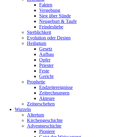
Fakten
Vergebung
Sieg über Sünde
Neugeburt & Taufe
Feindesliebe
Sterblichkeit
Evolution oder Design
Heiligtum
Gesetz
Aufbau
Opfer
Priester
Feste
Gericht
Prophetie
Endzeitereignisse
Zeitrechnungen
Akteure
Zeitgeschehen
Wurzeln
Altertum
Kirchengeschichte
Adventgeschichte
Pioniere
Geist der Weissagung