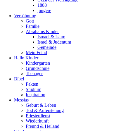
1888
jüngere
Versöhnung
Gott
Familie
Abrahams Kinder
Ismael & Islam
Israel & Judentum
Gemeinde
Mein Feind
Hallo Kinder
Kindergarten
Grundschule
Teenager
Bibel
Fakten
Studium
Inspiration
Messias
Geburt & Leben
Tod & Auferstehung
Priesterdienst
Wiederkunft
Freund & Heiland