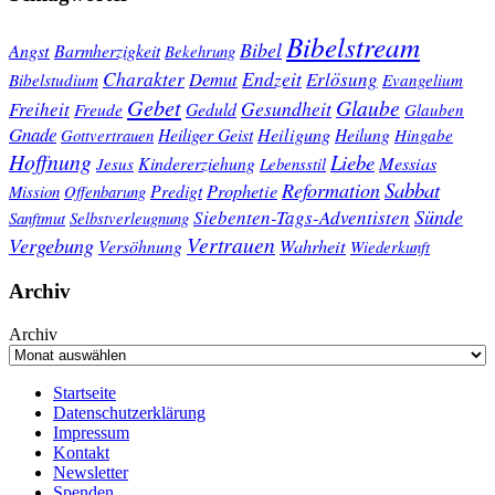
Bibelstream
Bibel
Angst
Barmherzigkeit
Bekehrung
Charakter
Endzeit
Demut
Erlösung
Bibelstudium
Evangelium
Gebet
Glaube
Gesundheit
Freiheit
Freude
Geduld
Glauben
Gnade
Heiligung
Heiliger Geist
Heilung
Gottvertrauen
Hingabe
Hoffnung
Liebe
Kindererziehung
Messias
Jesus
Lebensstil
Sabbat
Reformation
Prophetie
Predigt
Mission
Offenbarung
Sünde
Siebenten-Tags-Adventisten
Sanftmut
Selbstverleugnung
Vertrauen
Vergebung
Wahrheit
Versöhnung
Wiederkunft
Archiv
Archiv
Startseite
Datenschutzerklärung
Impressum
Kontakt
Newsletter
Spenden