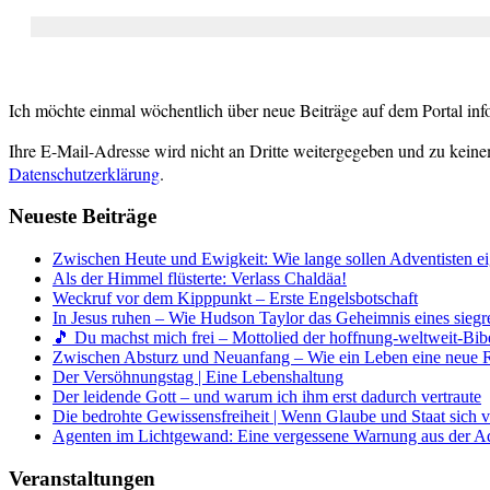
Ich möchte einmal wöchentlich über neue Beiträge auf dem Portal inf
Ihre E-Mail-Adresse wird nicht an Dritte weitergegeben und zu keine
Datenschutzerklärung
.
Neueste Beiträge
Zwischen Heute und Ewigkeit: Wie lange sollen Adventisten ei
Als der Himmel flüsterte: Verlass Chaldäa!
Weckruf vor dem Kipppunkt – Erste Engelsbotschaft
In Jesus ruhen – Wie Hudson Taylor das Geheimnis eines siegr
🎵 Du machst mich frei – Mottolied der hoffnung-weltweit-Bibe
Zwischen Absturz und Neuanfang – Wie ein Leben eine neue 
Der Versöhnungstag | Eine Lebenshaltung
Der leidende Gott – und warum ich ihm erst dadurch vertraute
Die bedrohte Gewissensfreiheit | Wenn Glaube und Staat sich 
Agenten im Lichtgewand: Eine vergessene Warnung aus der A
Veranstaltungen