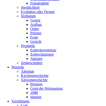
Feindesliebe
Sterblichkeit
Evolution oder Design
Heiligtum
Gesetz
Aufbau
Opfer
Priester
Feste
Gericht
Prophetie
Endzeitereignisse
Zeitrechnungen
Akteure
Zeitgeschehen
Wurzeln
Altertum
Kirchengeschichte
Adventgeschichte
Pioniere
Geist der Weissagung
1888
jüngere
Versöhnung
Gott