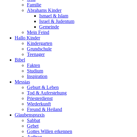
Familie
Abrahams Kinder
Ismael & Islam
Israel & Judentum
Gemeinde
Mein Feind
Hallo Kinder
Kindergarten
Grundschule
Teenager
Bibel
Fakten
Studium
Inspiration
Messias
Geburt & Leben
Tod & Auferstehung
Priesterdienst
Wiederkunft
Freund & Heiland
Glaubenspraxis
Sabbat
Gebet
Gottes Willen erkennen
Auftrag