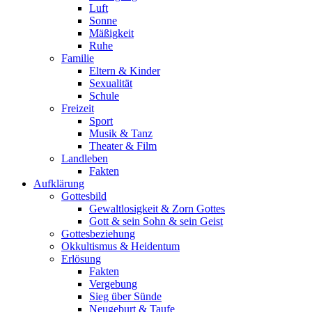
Luft
Sonne
Mäßigkeit
Ruhe
Familie
Eltern & Kinder
Sexualität
Schule
Freizeit
Sport
Musik & Tanz
Theater & Film
Landleben
Fakten
Aufklärung
Gottesbild
Gewaltlosigkeit & Zorn Gottes
Gott & sein Sohn & sein Geist
Gottesbeziehung
Okkultismus & Heidentum
Erlösung
Fakten
Vergebung
Sieg über Sünde
Neugeburt & Taufe