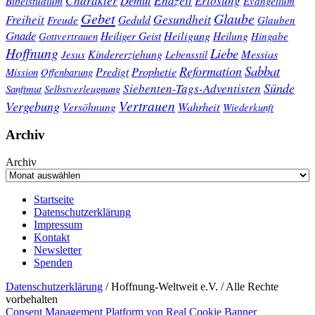
Erlösung
Bibelstudium
Evangelium
Gebet
Glaube
Gesundheit
Freiheit
Freude
Geduld
Glauben
Gnade
Heiligung
Heiliger Geist
Heilung
Gottvertrauen
Hingabe
Hoffnung
Liebe
Kindererziehung
Messias
Jesus
Lebensstil
Sabbat
Reformation
Prophetie
Predigt
Mission
Offenbarung
Sünde
Siebenten-Tags-Adventisten
Sanftmut
Selbstverleugnung
Vertrauen
Vergebung
Wahrheit
Versöhnung
Wiederkunft
Archiv
Archiv
Startseite
Datenschutzerklärung
Impressum
Kontakt
Newsletter
Spenden
Datenschutzerklärung
/ Hoffnung-Weltweit e.V. / Alle Rechte
vorbehalten
Consent Management Platform von Real Cookie Banner