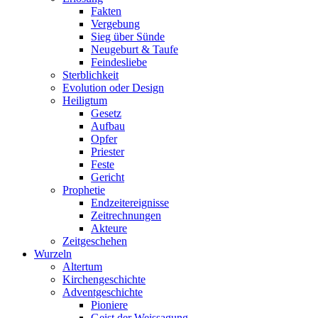
Fakten
Vergebung
Sieg über Sünde
Neugeburt & Taufe
Feindesliebe
Sterblichkeit
Evolution oder Design
Heiligtum
Gesetz
Aufbau
Opfer
Priester
Feste
Gericht
Prophetie
Endzeitereignisse
Zeitrechnungen
Akteure
Zeitgeschehen
Wurzeln
Altertum
Kirchengeschichte
Adventgeschichte
Pioniere
Geist der Weissagung