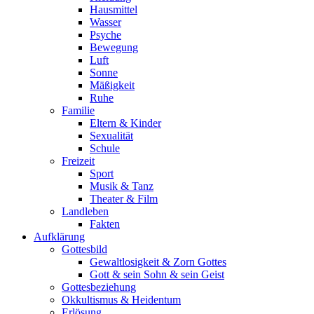
Hausmittel
Wasser
Psyche
Bewegung
Luft
Sonne
Mäßigkeit
Ruhe
Familie
Eltern & Kinder
Sexualität
Schule
Freizeit
Sport
Musik & Tanz
Theater & Film
Landleben
Fakten
Aufklärung
Gottesbild
Gewaltlosigkeit & Zorn Gottes
Gott & sein Sohn & sein Geist
Gottesbeziehung
Okkultismus & Heidentum
Erlösung