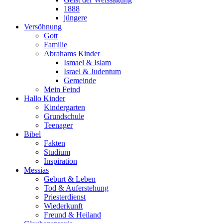
1888
jüngere
Versöhnung
Gott
Familie
Abrahams Kinder
Ismael & Islam
Israel & Judentum
Gemeinde
Mein Feind
Hallo Kinder
Kindergarten
Grundschule
Teenager
Bibel
Fakten
Studium
Inspiration
Messias
Geburt & Leben
Tod & Auferstehung
Priesterdienst
Wiederkunft
Freund & Heiland