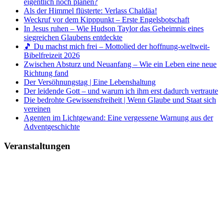
eigentlich noch planen?
Als der Himmel flüsterte: Verlass Chaldäa!
Weckruf vor dem Kipppunkt – Erste Engelsbotschaft
In Jesus ruhen – Wie Hudson Taylor das Geheimnis eines
siegreichen Glaubens entdeckte
🎵 Du machst mich frei – Mottolied der hoffnung-weltweit-
Bibelfreizeit 2026
Zwischen Absturz und Neuanfang – Wie ein Leben eine neue
Richtung fand
Der Versöhnungstag | Eine Lebenshaltung
Der leidende Gott – und warum ich ihm erst dadurch vertraute
Die bedrohte Gewissensfreiheit | Wenn Glaube und Staat sich
vereinen
Agenten im Lichtgewand: Eine vergessene Warnung aus der
Adventgeschichte
Veranstaltungen