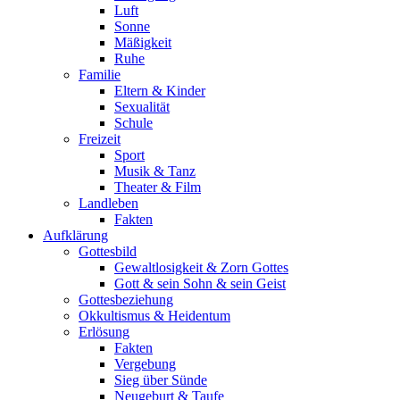
Luft
Sonne
Mäßigkeit
Ruhe
Familie
Eltern & Kinder
Sexualität
Schule
Freizeit
Sport
Musik & Tanz
Theater & Film
Landleben
Fakten
Aufklärung
Gottesbild
Gewaltlosigkeit & Zorn Gottes
Gott & sein Sohn & sein Geist
Gottesbeziehung
Okkultismus & Heidentum
Erlösung
Fakten
Vergebung
Sieg über Sünde
Neugeburt & Taufe