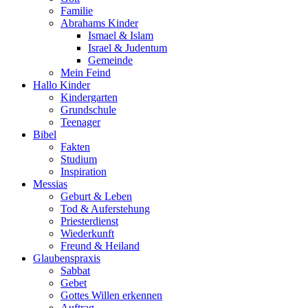
Familie
Abrahams Kinder
Ismael & Islam
Israel & Judentum
Gemeinde
Mein Feind
Hallo Kinder
Kindergarten
Grundschule
Teenager
Bibel
Fakten
Studium
Inspiration
Messias
Geburt & Leben
Tod & Auferstehung
Priesterdienst
Wiederkunft
Freund & Heiland
Glaubenspraxis
Sabbat
Gebet
Gottes Willen erkennen
Auftrag