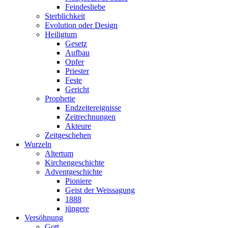
Feindesliebe
Sterblichkeit
Evolution oder Design
Heiligtum
Gesetz
Aufbau
Opfer
Priester
Feste
Gericht
Prophetie
Endzeitereignisse
Zeitrechnungen
Akteure
Zeitgeschehen
Wurzeln
Altertum
Kirchengeschichte
Adventgeschichte
Pioniere
Geist der Weissagung
1888
jüngere
Versöhnung
Gott