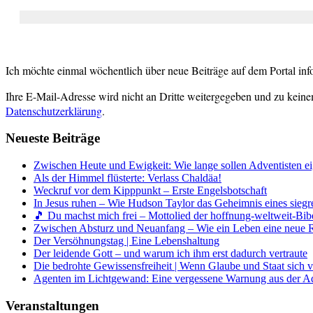
Ich möchte einmal wöchentlich über neue Beiträge auf dem Portal inf
Ihre E-Mail-Adresse wird nicht an Dritte weitergegeben und zu keine
Datenschutzerklärung
.
Neueste Beiträge
Zwischen Heute und Ewigkeit: Wie lange sollen Adventisten ei
Als der Himmel flüsterte: Verlass Chaldäa!
Weckruf vor dem Kipppunkt – Erste Engelsbotschaft
In Jesus ruhen – Wie Hudson Taylor das Geheimnis eines siegr
🎵 Du machst mich frei – Mottolied der hoffnung-weltweit-Bibe
Zwischen Absturz und Neuanfang – Wie ein Leben eine neue 
Der Versöhnungstag | Eine Lebenshaltung
Der leidende Gott – und warum ich ihm erst dadurch vertraute
Die bedrohte Gewissensfreiheit | Wenn Glaube und Staat sich 
Agenten im Lichtgewand: Eine vergessene Warnung aus der A
Veranstaltungen