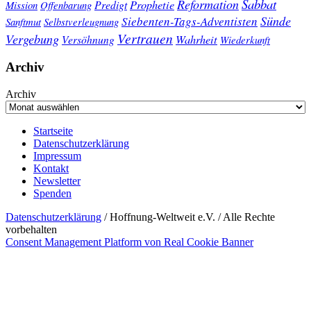
Sabbat
Reformation
Prophetie
Predigt
Mission
Offenbarung
Sünde
Siebenten-Tags-Adventisten
Sanftmut
Selbstverleugnung
Vertrauen
Vergebung
Wahrheit
Versöhnung
Wiederkunft
Archiv
Archiv
Startseite
Datenschutzerklärung
Impressum
Kontakt
Newsletter
Spenden
Datenschutzerklärung
/ Hoffnung-Weltweit e.V. / Alle Rechte
vorbehalten
Consent Management Platform von Real Cookie Banner