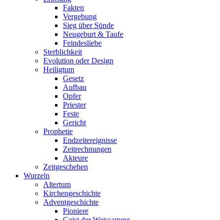
Fakten
Vergebung
Sieg über Sünde
Neugeburt & Taufe
Feindesliebe
Sterblichkeit
Evolution oder Design
Heiligtum
Gesetz
Aufbau
Opfer
Priester
Feste
Gericht
Prophetie
Endzeitereignisse
Zeitrechnungen
Akteure
Zeitgeschehen
Wurzeln
Altertum
Kirchengeschichte
Adventgeschichte
Pioniere
Geist der Weissagung