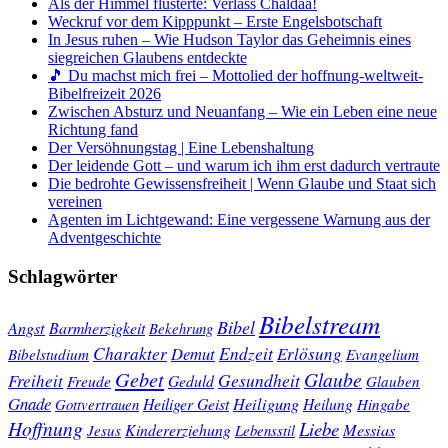
Als der Himmel flüsterte: Verlass Chaldäa!
Weckruf vor dem Kipppunkt – Erste Engelsbotschaft
In Jesus ruhen – Wie Hudson Taylor das Geheimnis eines
siegreichen Glaubens entdeckte
🎵 Du machst mich frei – Mottolied der hoffnung-weltweit-
Bibelfreizeit 2026
Zwischen Absturz und Neuanfang – Wie ein Leben eine neue
Richtung fand
Der Versöhnungstag | Eine Lebenshaltung
Der leidende Gott – und warum ich ihm erst dadurch vertraute
Die bedrohte Gewissensfreiheit | Wenn Glaube und Staat sich
vereinen
Agenten im Lichtgewand: Eine vergessene Warnung aus der
Adventgeschichte
Schlagwörter
Bibelstream
Bibel
Angst
Barmherzigkeit
Bekehrung
Charakter
Endzeit
Demut
Erlösung
Bibelstudium
Evangelium
Gebet
Glaube
Gesundheit
Freiheit
Freude
Geduld
Glauben
Gnade
Heiligung
Heiliger Geist
Heilung
Gottvertrauen
Hingabe
Hoffnung
Liebe
Kindererziehung
Messias
Jesus
Lebensstil