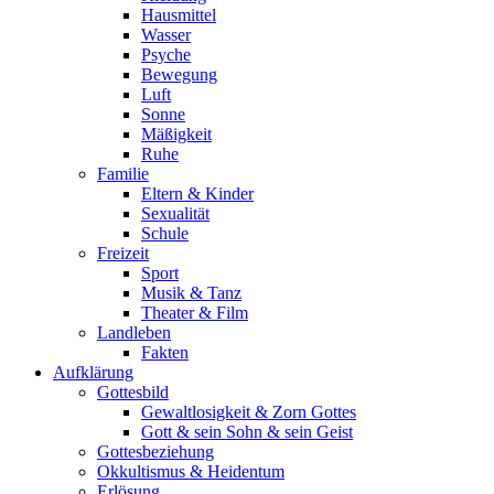
Hausmittel
Wasser
Psyche
Bewegung
Luft
Sonne
Mäßigkeit
Ruhe
Familie
Eltern & Kinder
Sexualität
Schule
Freizeit
Sport
Musik & Tanz
Theater & Film
Landleben
Fakten
Aufklärung
Gottesbild
Gewaltlosigkeit & Zorn Gottes
Gott & sein Sohn & sein Geist
Gottesbeziehung
Okkultismus & Heidentum
Erlösung