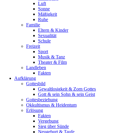
Luft
Sonne
Mäßigkeit
Ruhe
Familie
Eltern & Kinder
Sexualität
Schule
Freizeit
Sport
Musik & Tanz
Theater & Film
Landleben
Fakten
Aufklärung
Gottesbild
Gewaltlosigkeit & Zorn Gottes
Gott & sein Sohn & sein Geist
Gottesbeziehung
Okkultismus & Heidentum
Erlösung
Fakten
Vergebung
Sieg über Sünde
Neugeburt & Taufe