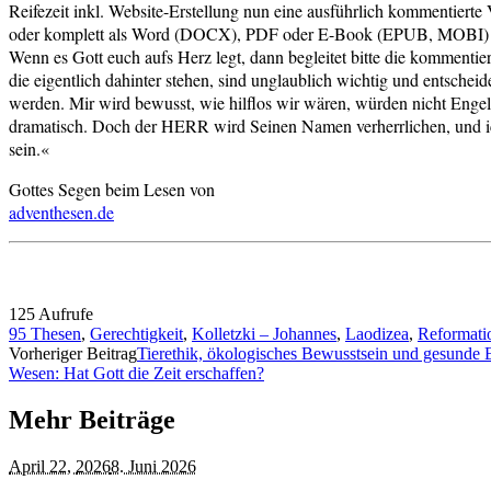
Reifezeit inkl. Website-Erstellung nun eine ausführlich kommentierte 
oder komplett als Word (DOCX), PDF oder E-Book (EPUB, MOBI) 
Wenn es Gott euch aufs Herz legt, dann begleitet bitte die kommentie
die eigentlich dahinter stehen, sind unglaublich wichtig und entschei
werden. Mir wird bewusst, wie hilflos wir wären, würden nicht Engel
dramatisch. Doch der HERR wird Seinen Namen verherrlichen, und ic
sein.«
Gottes Segen beim Lesen von
adventhesen.de
125 Aufrufe
95 Thesen
,
Gerechtigkeit
,
Kolletzki – Johannes
,
Laodizea
,
Reformati
Vorheriger Beitrag
Tierethik, ökologisches Bewusstsein und gesunde 
Wesen: Hat Gott die Zeit erschaffen?
Mehr Beiträge
April 22,
2026
8. Juni 2026