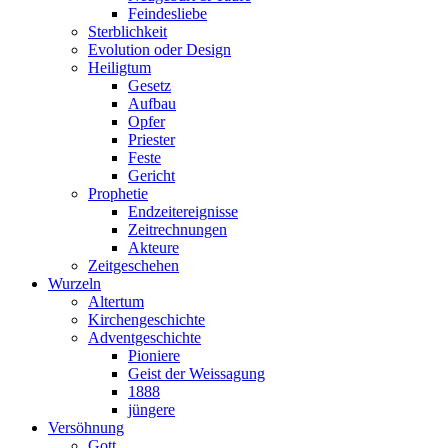
Feindesliebe
Sterblichkeit
Evolution oder Design
Heiligtum
Gesetz
Aufbau
Opfer
Priester
Feste
Gericht
Prophetie
Endzeitereignisse
Zeitrechnungen
Akteure
Zeitgeschehen
Wurzeln
Altertum
Kirchengeschichte
Adventgeschichte
Pioniere
Geist der Weissagung
1888
jüngere
Versöhnung
Gott