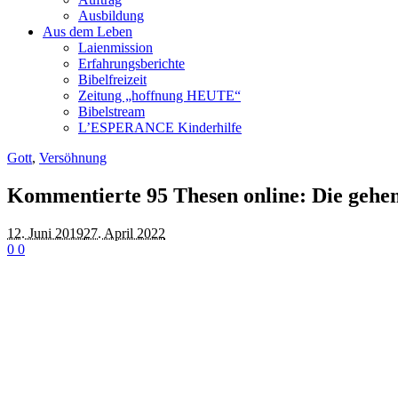
Ausbildung
Aus dem Leben
Laienmission
Erfahrungsberichte
Bibelfreizeit
Zeitung „hoffnung HEUTE“
Bibelstream
L’ESPERANCE Kinderhilfe
Gott
,
Versöhnung
Kommentierte 95 Thesen online: Die gehen
12. Juni 2019
27. April 2022
0
0