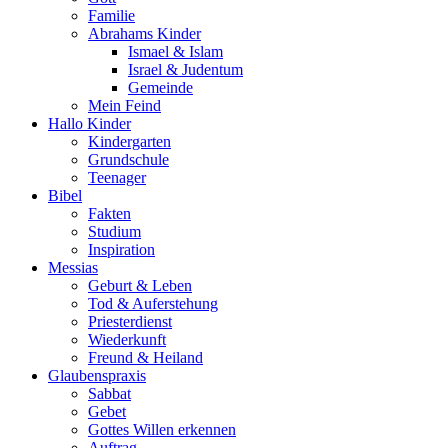
Familie
Abrahams Kinder
Ismael & Islam
Israel & Judentum
Gemeinde
Mein Feind
Hallo Kinder
Kindergarten
Grundschule
Teenager
Bibel
Fakten
Studium
Inspiration
Messias
Geburt & Leben
Tod & Auferstehung
Priesterdienst
Wiederkunft
Freund & Heiland
Glaubenspraxis
Sabbat
Gebet
Gottes Willen erkennen
Auftrag