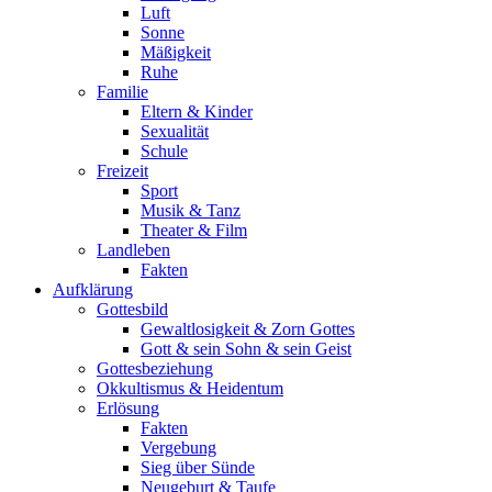
Luft
Sonne
Mäßigkeit
Ruhe
Familie
Eltern & Kinder
Sexualität
Schule
Freizeit
Sport
Musik & Tanz
Theater & Film
Landleben
Fakten
Aufklärung
Gottesbild
Gewaltlosigkeit & Zorn Gottes
Gott & sein Sohn & sein Geist
Gottesbeziehung
Okkultismus & Heidentum
Erlösung
Fakten
Vergebung
Sieg über Sünde
Neugeburt & Taufe