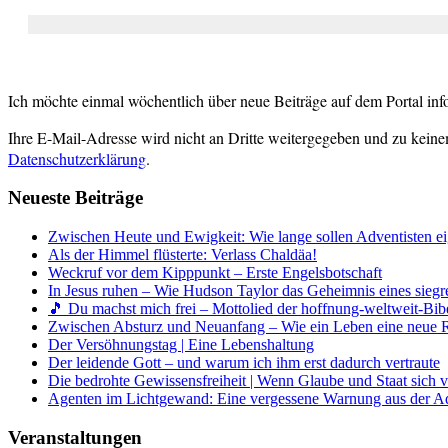
Ich möchte einmal wöchentlich über neue Beiträge auf dem Portal inf
Ihre E-Mail-Adresse wird nicht an Dritte weitergegeben und zu keine
Datenschutzerklärung
.
Neueste Beiträge
Zwischen Heute und Ewigkeit: Wie lange sollen Adventisten ei
Als der Himmel flüsterte: Verlass Chaldäa!
Weckruf vor dem Kipppunkt – Erste Engelsbotschaft
In Jesus ruhen – Wie Hudson Taylor das Geheimnis eines siegr
🎵 Du machst mich frei – Mottolied der hoffnung-weltweit-Bibe
Zwischen Absturz und Neuanfang – Wie ein Leben eine neue 
Der Versöhnungstag | Eine Lebenshaltung
Der leidende Gott – und warum ich ihm erst dadurch vertraute
Die bedrohte Gewissensfreiheit | Wenn Glaube und Staat sich 
Agenten im Lichtgewand: Eine vergessene Warnung aus der A
Veranstaltungen