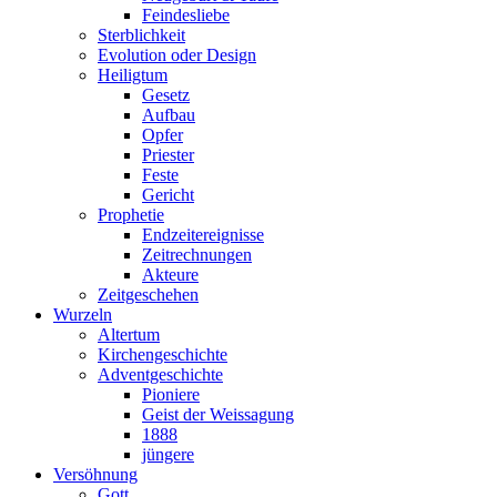
Feindesliebe
Sterblichkeit
Evolution oder Design
Heiligtum
Gesetz
Aufbau
Opfer
Priester
Feste
Gericht
Prophetie
Endzeitereignisse
Zeitrechnungen
Akteure
Zeitgeschehen
Wurzeln
Altertum
Kirchengeschichte
Adventgeschichte
Pioniere
Geist der Weissagung
1888
jüngere
Versöhnung
Gott