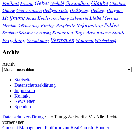
Gebet
Glaube
Gesundheit
Freiheit
Freude
Geduld
Glauben
Gnade
Heiligung
Heiliger Geist
Heilung
Gottvertrauen
Hingabe
Hoffnung
Liebe
Kindererziehung
Messias
Jesus
Lebensstil
Sabbat
Reformation
Prophetie
Predigt
Mission
Offenbarung
Sünde
Siebenten-Tags-Adventisten
Sanftmut
Selbstverleugnung
Vertrauen
Vergebung
Wahrheit
Versöhnung
Wiederkunft
Archiv
Archiv
Startseite
Datenschutzerklärung
Impressum
Kontakt
Newsletter
Spenden
Datenschutzerklärung
/ Hoffnung-Weltweit e.V. / Alle Rechte
vorbehalten
Consent Management Platform von Real Cookie Banner