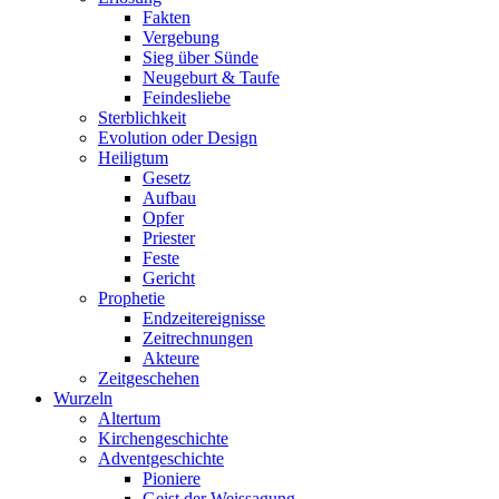
Fakten
Vergebung
Sieg über Sünde
Neugeburt & Taufe
Feindesliebe
Sterblichkeit
Evolution oder Design
Heiligtum
Gesetz
Aufbau
Opfer
Priester
Feste
Gericht
Prophetie
Endzeitereignisse
Zeitrechnungen
Akteure
Zeitgeschehen
Wurzeln
Altertum
Kirchengeschichte
Adventgeschichte
Pioniere
Geist der Weissagung