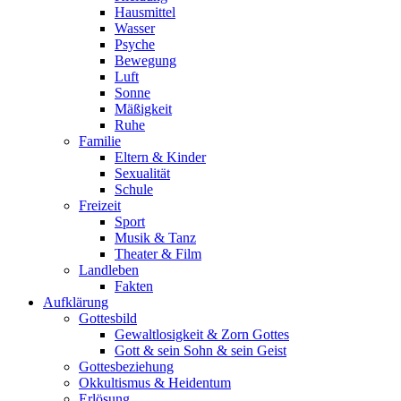
Hausmittel
Wasser
Psyche
Bewegung
Luft
Sonne
Mäßigkeit
Ruhe
Familie
Eltern & Kinder
Sexualität
Schule
Freizeit
Sport
Musik & Tanz
Theater & Film
Landleben
Fakten
Aufklärung
Gottesbild
Gewaltlosigkeit & Zorn Gottes
Gott & sein Sohn & sein Geist
Gottesbeziehung
Okkultismus & Heidentum
Erlösung