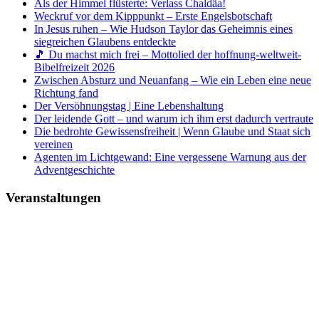
Als der Himmel flüsterte: Verlass Chaldäa!
Weckruf vor dem Kipppunkt – Erste Engelsbotschaft
In Jesus ruhen – Wie Hudson Taylor das Geheimnis eines
siegreichen Glaubens entdeckte
🎵 Du machst mich frei – Mottolied der hoffnung-weltweit-
Bibelfreizeit 2026
Zwischen Absturz und Neuanfang – Wie ein Leben eine neue
Richtung fand
Der Versöhnungstag | Eine Lebenshaltung
Der leidende Gott – und warum ich ihm erst dadurch vertraute
Die bedrohte Gewissensfreiheit | Wenn Glaube und Staat sich
vereinen
Agenten im Lichtgewand: Eine vergessene Warnung aus der
Adventgeschichte
Veranstaltungen