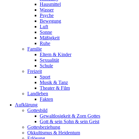
Hausmittel
Wasser
Psyche
Bewegung
Luft
Sonne
Mäßigkeit
Ruhe
Familie
Eltern & Kinder
Sexualität
Schule
Freizeit
Sport
Musik & Tanz
Theater & Film
Landleben
Fakten
Aufklärung
Gottesbild
Gewaltlosigkeit & Zorn Gottes
Gott & sein Sohn & sein Geist
Gottesbeziehung
Okkultismus & Heidentum
Erlösung