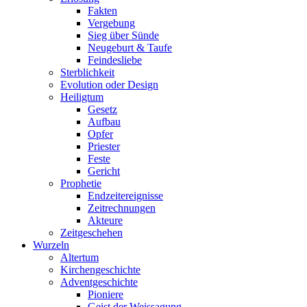
Fakten
Vergebung
Sieg über Sünde
Neugeburt & Taufe
Feindesliebe
Sterblichkeit
Evolution oder Design
Heiligtum
Gesetz
Aufbau
Opfer
Priester
Feste
Gericht
Prophetie
Endzeitereignisse
Zeitrechnungen
Akteure
Zeitgeschehen
Wurzeln
Altertum
Kirchengeschichte
Adventgeschichte
Pioniere
Geist der Weissagung