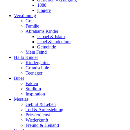
1888
jüngere
Versöhnung
Gott
Familie
Abrahams Kinder
Ismael & Islam
Israel & Judentum
Gemeinde
Mein Feind
Hallo Kinder
Kindergarten
Grundschule
Teenager
Bibel
Fakten
Studium
Inspiration
Messias
Geburt & Leben
Tod & Auferstehung
Priesterdienst
Wiederkunft
Freund & Heiland