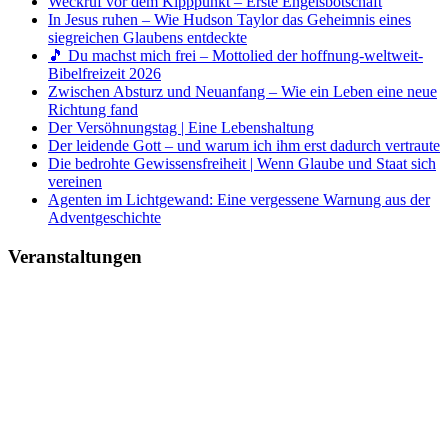
Weckruf vor dem Kipppunkt – Erste Engelsbotschaft
In Jesus ruhen – Wie Hudson Taylor das Geheimnis eines
siegreichen Glaubens entdeckte
🎵 Du machst mich frei – Mottolied der hoffnung-weltweit-
Bibelfreizeit 2026
Zwischen Absturz und Neuanfang – Wie ein Leben eine neue
Richtung fand
Der Versöhnungstag | Eine Lebenshaltung
Der leidende Gott – und warum ich ihm erst dadurch vertraute
Die bedrohte Gewissensfreiheit | Wenn Glaube und Staat sich
vereinen
Agenten im Lichtgewand: Eine vergessene Warnung aus der
Adventgeschichte
Veranstaltungen