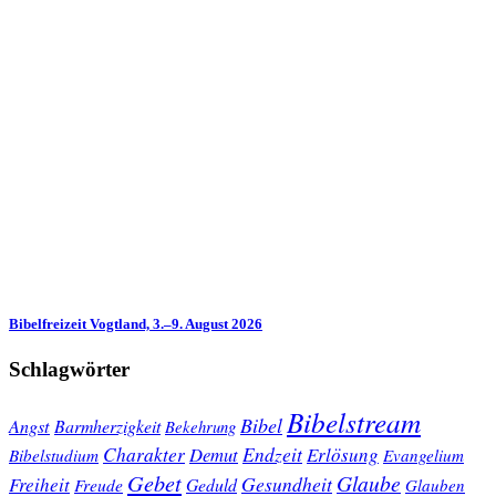
Bibelfreizeit Vogtland, 3.–9. August 2026
Schlagwörter
Bibelstream
Bibel
Angst
Barmherzigkeit
Bekehrung
Charakter
Endzeit
Demut
Erlösung
Bibelstudium
Evangelium
Gebet
Glaube
Gesundheit
Freiheit
Freude
Geduld
Glauben