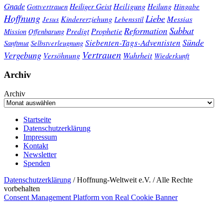
Gnade
Heiligung
Heiliger Geist
Heilung
Gottvertrauen
Hingabe
Hoffnung
Liebe
Kindererziehung
Messias
Jesus
Lebensstil
Sabbat
Reformation
Prophetie
Predigt
Mission
Offenbarung
Sünde
Siebenten-Tags-Adventisten
Sanftmut
Selbstverleugnung
Vertrauen
Vergebung
Wahrheit
Versöhnung
Wiederkunft
Archiv
Archiv
Startseite
Datenschutzerklärung
Impressum
Kontakt
Newsletter
Spenden
Datenschutzerklärung
/ Hoffnung-Weltweit e.V. / Alle Rechte
vorbehalten
Consent Management Platform von Real Cookie Banner