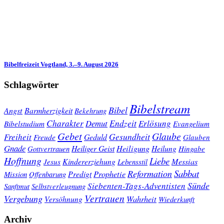
Bibelfreizeit Vogtland, 3.–9. August 2026
Schlagwörter
Bibelstream
Bibel
Angst
Barmherzigkeit
Bekehrung
Charakter
Endzeit
Demut
Erlösung
Bibelstudium
Evangelium
Gebet
Glaube
Gesundheit
Freiheit
Freude
Geduld
Glauben
Gnade
Heiligung
Heiliger Geist
Heilung
Gottvertrauen
Hingabe
Hoffnung
Liebe
Kindererziehung
Messias
Jesus
Lebensstil
Sabbat
Reformation
Prophetie
Predigt
Mission
Offenbarung
Sünde
Siebenten-Tags-Adventisten
Sanftmut
Selbstverleugnung
Vertrauen
Vergebung
Wahrheit
Versöhnung
Wiederkunft
Archiv