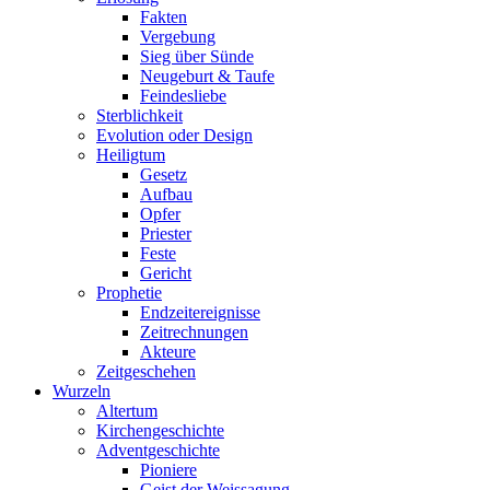
Fakten
Vergebung
Sieg über Sünde
Neugeburt & Taufe
Feindesliebe
Sterblichkeit
Evolution oder Design
Heiligtum
Gesetz
Aufbau
Opfer
Priester
Feste
Gericht
Prophetie
Endzeitereignisse
Zeitrechnungen
Akteure
Zeitgeschehen
Wurzeln
Altertum
Kirchengeschichte
Adventgeschichte
Pioniere
Geist der Weissagung