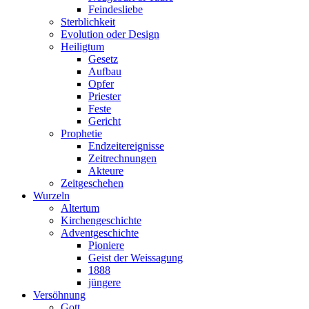
Feindesliebe
Sterblichkeit
Evolution oder Design
Heiligtum
Gesetz
Aufbau
Opfer
Priester
Feste
Gericht
Prophetie
Endzeitereignisse
Zeitrechnungen
Akteure
Zeitgeschehen
Wurzeln
Altertum
Kirchengeschichte
Adventgeschichte
Pioniere
Geist der Weissagung
1888
jüngere
Versöhnung
Gott