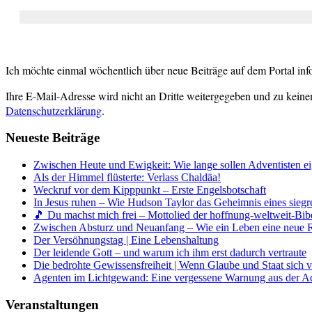
Ich möchte einmal wöchentlich über neue Beiträge auf dem Portal inf
Ihre E-Mail-Adresse wird nicht an Dritte weitergegeben und zu keine
Datenschutzerklärung
.
Neueste Beiträge
Zwischen Heute und Ewigkeit: Wie lange sollen Adventisten ei
Als der Himmel flüsterte: Verlass Chaldäa!
Weckruf vor dem Kipppunkt – Erste Engelsbotschaft
In Jesus ruhen – Wie Hudson Taylor das Geheimnis eines siegr
🎵 Du machst mich frei – Mottolied der hoffnung-weltweit-Bibe
Zwischen Absturz und Neuanfang – Wie ein Leben eine neue 
Der Versöhnungstag | Eine Lebenshaltung
Der leidende Gott – und warum ich ihm erst dadurch vertraute
Die bedrohte Gewissensfreiheit | Wenn Glaube und Staat sich 
Agenten im Lichtgewand: Eine vergessene Warnung aus der A
Veranstaltungen