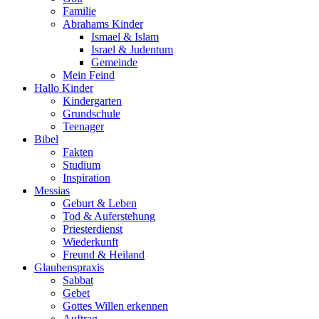
Familie
Abrahams Kinder
Ismael & Islam
Israel & Judentum
Gemeinde
Mein Feind
Hallo Kinder
Kindergarten
Grundschule
Teenager
Bibel
Fakten
Studium
Inspiration
Messias
Geburt & Leben
Tod & Auferstehung
Priesterdienst
Wiederkunft
Freund & Heiland
Glaubenspraxis
Sabbat
Gebet
Gottes Willen erkennen
Auftrag