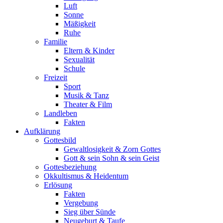
Luft
Sonne
Mäßigkeit
Ruhe
Familie
Eltern & Kinder
Sexualität
Schule
Freizeit
Sport
Musik & Tanz
Theater & Film
Landleben
Fakten
Aufklärung
Gottesbild
Gewaltlosigkeit & Zorn Gottes
Gott & sein Sohn & sein Geist
Gottesbeziehung
Okkultismus & Heidentum
Erlösung
Fakten
Vergebung
Sieg über Sünde
Neugeburt & Taufe