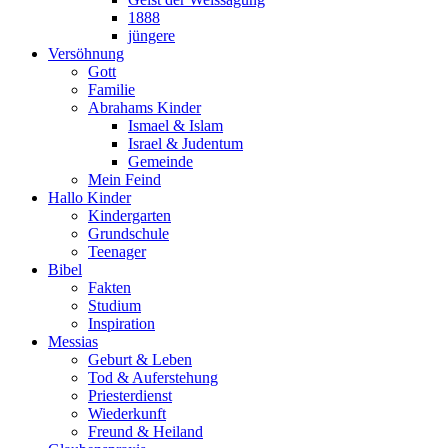
1888
jüngere
Versöhnung
Gott
Familie
Abrahams Kinder
Ismael & Islam
Israel & Judentum
Gemeinde
Mein Feind
Hallo Kinder
Kindergarten
Grundschule
Teenager
Bibel
Fakten
Studium
Inspiration
Messias
Geburt & Leben
Tod & Auferstehung
Priesterdienst
Wiederkunft
Freund & Heiland