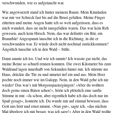
verschwunden, wie es aufgetaucht war.
Wie angewurzelt stand ich hinter meinem Baum. Mein Kinnladen
war mir vor Schreck fast bis auf die Brust gefallen. Meine Finger
zitterten und meine Augen hatte ich so weit aufgerissen, dass es
mich wundert, dass sie nicht rausgefallen waren. Das war kein Reh
gewesen, auch kein Hirsch. Nein, das war definitiv ein Bär, ein
Braunbär! Angespannt lauschte ich in die Richtung, in die er
verschwunden war. Er würde doch nicht nochmal zurückkommen?
Ängstlich lauschte ich in den Wald – Stille.
Dann rannte ich los. Und wie ich rannte! Ich wusste gar nicht, das
meine Beine so schnell rennen konnten. Die zwei Kilometer bis zum
Waldrand lagen innerhalb von Sekunden hinter mir. Ich stürmte ins
Haus, drückte die Tür zu und atmetet tief ein und aus. Mein Herz
pochte noch immer wie im Galopp. Nein, in den Wald gehe ich nie
wieder! Das war’s mit Morgenspaziergängen! »Aber du wolltest
doch gerne einen Bären sehen!«, hörte ich plötzlich eine sanfte
Stimme in mir. »Ja schon, aber eigentlich habe ich das doch nur im
Spaß gesagt«, konterte ich. Da wurde mir auf einmal bewusst, dass
Gott uns hört und ernst nimmt. »Nun gut«, sagte ich, »das nächste
Mal überlege ich mir besser, was ich sage!« Aber in den Wald wollte