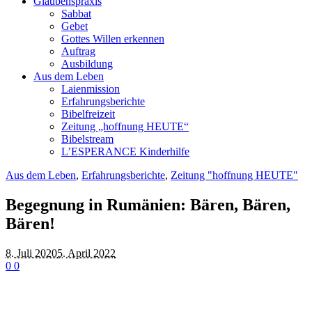
Glaubenspraxis
Sabbat
Gebet
Gottes Willen erkennen
Auftrag
Ausbildung
Aus dem Leben
Laienmission
Erfahrungsberichte
Bibelfreizeit
Zeitung „hoffnung HEUTE“
Bibelstream
L’ESPERANCE Kinderhilfe
Aus dem Leben
,
Erfahrungsberichte
,
Zeitung "hoffnung HEUTE"
Begegnung in Rumänien: Bären, Bären,
Bären!
8. Juli 2020
5. April 2022
0
0