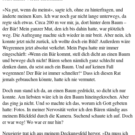
»Na gut, wenn du meinst«, sagte ich, ohne zu hinterfragen, und
änderte meinen Kurs. Ich war noch gar nicht lange unterwegs, da
regte sich etwas. Circa 200 m vor mir, ja, dort hinter dem Baum –
der Bär! Mein ganzer Mut, den ich bis dahin hatte, war plötzlich
weg. Die Aufregung machte sich wieder in mir breit. Aber nein, ich
konnte jetzt nicht zurück, ich wollte doch ein Bild! Außerdem wäre
Wegrennen jetzt absolut verkehrt. Mein Papa hatte mir immer
eingeschärft: »Wenn ein Bär kommt, stell dich dicht an einen Baum
und bewege dich nicht! Bären sehen nämlich ganz schlecht und
denken dann, du seist auch ein Baum. Und auf keinen Fall
wegrennen! Der Bär ist immer schneller!“ Dass ich diesen Rat
jemals gebrauchen könnte, hatte ich nie vermutet.
Doch nun stand ich da, an einen Baum gedrückt, so dicht ich nur
konnte. Am liebsten wäre ich in den Baum hineingekrochen. Aber
das ging ja nicht. Und so machte ich das, worum ich Gott gebeten
hatte: Fotos. In meiner Nervosität verlor ich den Bären ständig aus
meinem Blickfeld durch die Kamera. Suchend schaute ich auf. Doch
er war weg! Wo war er nur hin?
Neugierig trat ich aus meinem Deckungsfeld hervor. »Da muss ich