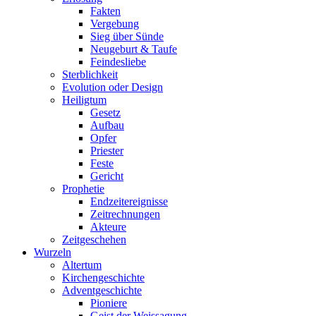
Fakten
Vergebung
Sieg über Sünde
Neugeburt & Taufe
Feindesliebe
Sterblichkeit
Evolution oder Design
Heiligtum
Gesetz
Aufbau
Opfer
Priester
Feste
Gericht
Prophetie
Endzeitereignisse
Zeitrechnungen
Akteure
Zeitgeschehen
Wurzeln
Altertum
Kirchengeschichte
Adventgeschichte
Pioniere
Geist der Weissagung