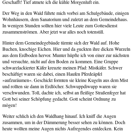
Geschafft! Tief atmete ich die kühle Morgenluft ein.
Der Weg in den Wald führte mich vorbei am Schulgebäude, einigen
Wohnhäusern, dem Sanatorium und zuletzt an dem Gemeindehaus.
In wenigen Stunden sollten hier viele Leute zum Gottesdienst
zusammenströmen. Aber jetzt war alles noch totenstill.
Hinter dem Gemeindegebäude türmte sich der Wald auf. Hohe
Buchen, knochige Eichen. Hier und da guckten ihre dicken Wurzeln
aus dem Erdboden hervor. Munter hüpfte ich von einer zur nächsten
und versuchte, nicht auf den Boden zu kommen. Eine Gruppe
schwarzlackierter Käfer kreuzte meinen Pfad: Mistkäfer. Schwer
beschäftigt waren sie dabei, einen Haufen Pferdeäpfel
»aufzuräumen«. Geschickt formten sie kleine Kugeln aus dem Mist
und rollten sie dann in Erdlöcher. Schwuppdiwupp waren sie
verschwunden. Toll, dachte ich, selbst an fleißige Straßenfeger hat
Gott bei seiner Schöpfung gedacht. Gott scheint Ordnung zu
mögen!
Weiter schlich ich den Waldhang hinauf. Ich kniff die Augen
zusammen, um in der Dämmerung besser sehen zu können. Doch
heute wollten meine Augen nichts Aufregendes entdecken. Kein