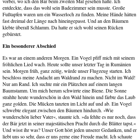
vorbei, wo ich den Bär beim zweiten Mal gesehen hatte. Ich
entdeckte, dass das wohl sein Badezimmer sein musste. Große
Fußtapfen waren um ein Wasserloch zu finden. Meine Hände hätten
fast dreimal der Länge nach hineingepasst. Und an den Bäumen
klebte überall Schlamm. Da hatte er sich wohl seinen Rücken
gebürstet.
Ein besonderer Abschied
Es war an einem anderen Morgen. Ein Vogel pfiff mich mit seinem
fröhlichen Lied wach. Heute sollte unser letzter Tag in Rumänien
sein. Morgen früh, ganz zeitig, würde unser Flugzeug starten. Ich
beschloss meine Andacht am Waldrand zu machen. Nicht im Wald!
Nur am Rand. Ich suchte mir ein Plätzchen auf einem langen
Baumstamm. Um mich herum schwirrte eine Biene. Die Sonne
strahlte heute wunderschön in den Wald hinein und färbte das Laub
ganz golden. Die Mücken tanzten im Licht auf und ab. Ein Vogel
schwebte elegant zwischen den Bäumen hindurch. »Wie
wunderschön lieber Vater«, staunte ich. »da fehlte es nur noch, dass
der Bär jetzt in seiner majestätischen Pracht durch die Blätter tapst.«
Und wisst ihr was? Unser Gott hört jeden unserer Gedanken, und er
liebt uns so sehr, dass er uns gerne eine Freude macht. Ich schaute