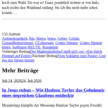
hoch zum Wald. Da war er! Ganz gemütlich trottete er von links
nach rechts den Waldrand entlang, bis ich ihn nicht mehr sehen
konnte …
155 Aufrufe
Aufmerksamkeit
,
Bär
,
Bären
,
beten
,
Gebet
,
Gefahr
,
Gesundheitszentrum
,
GGehorsam
,
Gottes Stimme
,
Gottes Stimme
hören
,
hoffnung HEUTE
,
Rumänien
Vorheriger Beitrag
Der Mattersdorferhof stellt sich vor: »Ein Stück
Himmel auf Erden«
Nächster Beitrag
Vom Soldaten zum Pastor: Gott
riss das Steuer herum
Mehr Beiträge
Juli 24,
2026
24. Juli 2026
In Jesus ruhen – Wie Hudson Taylor das Geheimnis
eines siegreichen Glaubens entdeckte
Monatelang kämpfte der Missionar Hudson Taylor gegen Zweifel,