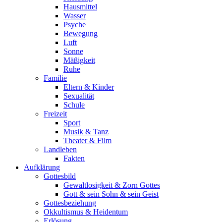
Hausmittel
Wasser
Psyche
Bewegung
Luft
Sonne
Mäßigkeit
Ruhe
Familie
Eltern & Kinder
Sexualität
Schule
Freizeit
Sport
Musik & Tanz
Theater & Film
Landleben
Fakten
Aufklärung
Gottesbild
Gewaltlosigkeit & Zorn Gottes
Gott & sein Sohn & sein Geist
Gottesbeziehung
Okkultismus & Heidentum
Erlösung