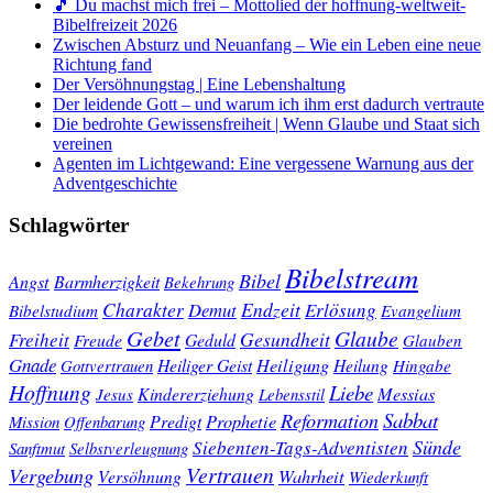
🎵 Du machst mich frei – Mottolied der hoffnung-weltweit-
Bibelfreizeit 2026
Zwischen Absturz und Neuanfang – Wie ein Leben eine neue
Richtung fand
Der Versöhnungstag | Eine Lebenshaltung
Der leidende Gott – und warum ich ihm erst dadurch vertraute
Die bedrohte Gewissensfreiheit | Wenn Glaube und Staat sich
vereinen
Agenten im Lichtgewand: Eine vergessene Warnung aus der
Adventgeschichte
Schlagwörter
Bibelstream
Bibel
Angst
Barmherzigkeit
Bekehrung
Charakter
Endzeit
Demut
Erlösung
Bibelstudium
Evangelium
Gebet
Glaube
Gesundheit
Freiheit
Freude
Geduld
Glauben
Gnade
Heiligung
Heiliger Geist
Heilung
Gottvertrauen
Hingabe
Hoffnung
Liebe
Kindererziehung
Messias
Jesus
Lebensstil
Sabbat
Reformation
Prophetie
Predigt
Mission
Offenbarung
Sünde
Siebenten-Tags-Adventisten
Sanftmut
Selbstverleugnung
Vertrauen
Vergebung
Wahrheit
Versöhnung
Wiederkunft