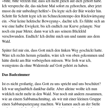
»bitte, bitte verzeih mir, dass ich nicht gleich auf dich gehört habe.
Ich verspreche dir, das nächste Mal sofort zu gehorchen, aber jetzt
musst du mir unbedingt helfen!« Da legte sich der Bär wieder hin.
Schritt für Schritt legte ich im Schneckentempo den Rückwärtsgang
ein. »Nur keine hektische Bewegung«, dachte ich. Es fühlte sich an
wie eine halbe Ewigkeit, bis ich endlich zur Kurve gelangte. Nur
noch ein paar Meter, dann war ich aus seinem Blickfeld
verschwunden. Endlich! Ich drehte mich um und rannte aus dem
Wald.
Später fiel mir ein, dass Gott mich den linken Weg geschickt hatte.
Wäre ich rechts herum gelaufen, wäre ich von oben gekommen und
hätte direkt am Bär vorbeigehen müssen. Wie froh war ich,
wenigstens da ohne Widerrede auf Gott gehört zu haben.
Das Badezimmer
Ist es nicht großartig, dass Gott zu uns spricht und uns beschützt?
Ich war unglaublich dankbar dafür. Aber alleine wollte ich nun
wirklich nicht mehr in den Wald. Nur noch mit andern zusammen,
wie an einem Sabbatnachmittag, als wir mit einer kleinen Gruppe
einen Sabbatspaziergang machten. Wir kamen auch an der Stelle