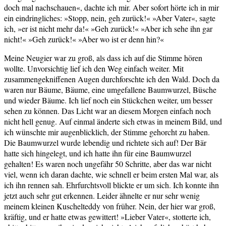
doch mal nachschauen«, dachte ich mir. Aber sofort hörte ich in mir
ein eindringliches: »Stopp, nein, geh zurück!« »Aber Vater«, sagte
ich, »er ist nicht mehr da!« »Geh zurück!« »Aber ich sehe ihn gar
nicht!« »Geh zurück!« »Aber wo ist er denn hin?«
Meine Neugier war zu groß, als dass ich auf die Stimme hören
wollte. Unvorsichtig lief ich den Weg einfach weiter. Mit
zusammengekniffenen Augen durchforschte ich den Wald. Doch da
waren nur Bäume, Bäume, eine umgefallene Baumwurzel, Büsche
und wieder Bäume. Ich lief noch ein Stückchen weiter, um besser
sehen zu können. Das Licht war an diesem Morgen einfach noch
nicht hell genug. Auf einmal änderte sich etwas in meinem Bild, und
ich wünschte mir augenblicklich, der Stimme gehorcht zu haben.
Die Baumwurzel wurde lebendig und richtete sich auf! Der Bär
hatte sich hingelegt, und ich hatte ihn für eine Baumwurzel
gehalten! Es waren noch ungefähr 50 Schritte, aber das war nicht
viel, wenn ich daran dachte, wie schnell er beim ersten Mal war, als
ich ihn rennen sah. Ehrfurchtsvoll blickte er um sich. Ich konnte ihn
jetzt auch sehr gut erkennen. Leider ähnelte er nur sehr wenig
meinem kleinen Kuschelteddy von früher. Nein, der hier war groß,
kräftig, und er hatte etwas gewittert! »Lieber Vater«, stotterte ich,