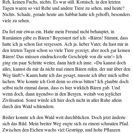
Reh, keinen Fuchs, nichts. Es war still. Komisch, in den letzten
Tagen waren so viel Rehe und andere Tiere zu sehen, und heute?
Nichts. Schade, gerade heute am Sabbat hatte ich gehofft, besonders
viele zu sehen.
Da fiel mir etwas ein. Hatte mein Freund nicht behauptet, in
Rumänien gäbe es Bären? Begeistert rief ich: »Bären! Stimmt, dass
hatte ich ja schon fast vergessen. Ach ja, lieber Vater, du hast mir in
den letzten Tagen schon so viele Tiere gezeigt, aber noch gar keinen
Bären! Das müssen eindrucksvolle Geschöpfe von dir sein!« Ich
ging ein paar Schritte weiter, dann hielt ich inne. »Du kannst doch
alles, kannst du mir da nicht mal einen Bären rufen, der mir über den
Weg läuft?« Kaum hatte ich das gesagt, musste ich über mich selbst
lachen. Wie konnte ich Gott denn so etwas bitten? Ich glaubte doch
selbst nicht einmal daran, dass es hier wirklich Bären gab. Und
wenn doch, dann irgendwo in den Bergen, weitab von jeglicher
Zivilisation. Sonst würde ich hier doch nicht in aller Ruhe allein
durch den Wald schlendern.
Bisher konnte ich den Wald weit durchblicken. Doch jetzt änderte
sich das Bild. Mein breiter Weg engte sich zu einem schmalen Pfad.
Zwischen den Eichen wuchs viel Gestrüpp, und hohe Pflanzen