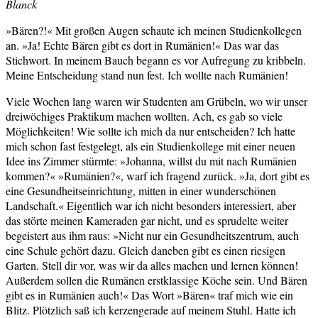
Blanck
»Bären?!« Mit großen Augen schaute ich meinen Studienkollegen
an. »Ja! Echte Bären gibt es dort in Rumänien!« Das war das
Stichwort. In meinem Bauch begann es vor Aufregung zu kribbeln.
Meine Entscheidung stand nun fest. Ich wollte nach Rumänien!
Viele Wochen lang waren wir Studenten am Grübeln, wo wir unser
dreiwöchiges Praktikum machen wollten. Ach, es gab so viele
Möglichkeiten! Wie sollte ich mich da nur entscheiden? Ich hatte
mich schon fast festgelegt, als ein Studienkollege mit einer neuen
Idee ins Zimmer stürmte: »Johanna, willst du mit nach Rumänien
kommen?« »Rumänien?«, warf ich fragend zurück. »Ja, dort gibt es
eine Gesundheitseinrichtung, mitten in einer wunderschönen
Landschaft.« Eigentlich war ich nicht besonders interessiert, aber
das störte meinen Kameraden gar nicht, und es sprudelte weiter
begeistert aus ihm raus: »Nicht nur ein Gesundheitszentrum, auch
eine Schule gehört dazu. Gleich daneben gibt es einen riesigen
Garten. Stell dir vor, was wir da alles machen und lernen können!
Außerdem sollen die Rumänen erstklassige Köche sein. Und Bären
gibt es in Rumänien auch!« Das Wort »Bären« traf mich wie ein
Blitz. Plötzlich saß ich kerzengerade auf meinem Stuhl. Hatte ich