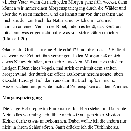
»Lieber Vater, wenn du mich jeden Morgen ganz früh weckst, dann
können wir immer einen Morgenspaziergang durch die Wälder und
über die Wiesen machen. Und du kannst mir von dir erzählen und
mich aus deinem Buch der Natur lehren.« Ich erinnerte mich
nämlich an einen Vers in der Bibel, indem es heißt, dass Gott uns
mit allem, was er gemacht hat, etwas von sich erzählen möchte
(Römer 1,20).
Glaubst du, Gott hat meine Bitte erhört? Und ob er das tat! Er liebt
es, wenn wir Zeit mit ihm verbringen. Jeden Morgen ließ er sich
etwas Neues einfallen, um mich zu wecken. Mal tat er es mit dem
lustigen Flöten eines Vogels, mal strich er mir mit dem sanften
Morgenwind, der durch die offene Balkontür hereinströmte, übers
Gesicht. Leise glitt ich dann aus dem Bett, schlüpfte in meine
Anziehsachen und pirschte mich auf Zehenspitzen aus dem Zimmer.
Morgenspaziergang
Die lange Holztreppe im Flur knarrte. Ich blieb stehen und lauschte.
Nein, alles war ruhig. Ich fühlte mich wie auf geheimer Mission.
Keiner durfte etwas mitbekommen. Dabei wollte ich die andern nur
nicht in ihrem Schlaf stören. Sanft drückte ich die Türklinke zu.