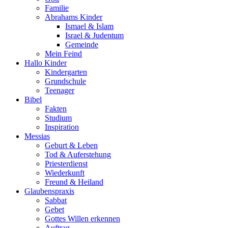
Familie
Abrahams Kinder
Ismael & Islam
Israel & Judentum
Gemeinde
Mein Feind
Hallo Kinder
Kindergarten
Grundschule
Teenager
Bibel
Fakten
Studium
Inspiration
Messias
Geburt & Leben
Tod & Auferstehung
Priesterdienst
Wiederkunft
Freund & Heiland
Glaubenspraxis
Sabbat
Gebet
Gottes Willen erkennen
Auftrag