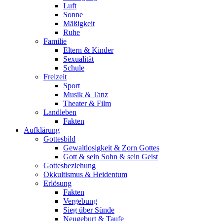
Luft
Sonne
Mäßigkeit
Ruhe
Familie
Eltern & Kinder
Sexualität
Schule
Freizeit
Sport
Musik & Tanz
Theater & Film
Landleben
Fakten
Aufklärung
Gottesbild
Gewaltlosigkeit & Zorn Gottes
Gott & sein Sohn & sein Geist
Gottesbeziehung
Okkultismus & Heidentum
Erlösung
Fakten
Vergebung
Sieg über Sünde
Neugeburt & Taufe