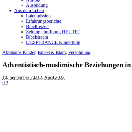
Ausbildung
Aus dem Leben
Laienmission
Erfahrungsberichte
Bibelfreizeit
Zeitung „hoffnung HEUTE“
Bibelstream
L’ESPERANCE Kinderhilfe
Abrahams Kinder
,
Ismael & Islam
,
Versöhnung
Adventistisch-muslimische Beziehungen in
10. September 2021
2. April 2022
0
3