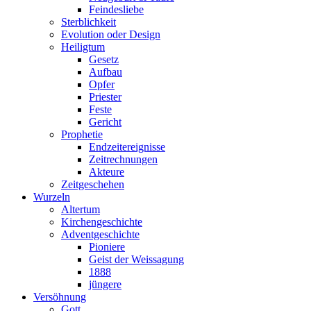
Feindesliebe
Sterblichkeit
Evolution oder Design
Heiligtum
Gesetz
Aufbau
Opfer
Priester
Feste
Gericht
Prophetie
Endzeitereignisse
Zeitrechnungen
Akteure
Zeitgeschehen
Wurzeln
Altertum
Kirchengeschichte
Adventgeschichte
Pioniere
Geist der Weissagung
1888
jüngere
Versöhnung
Gott