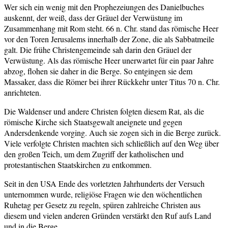
Wer sich ein wenig mit den Prophezeiungen des Danielbuches
auskennt, der weiß, dass der Gräuel der Verwüstung im
Zusammenhang mit Rom steht. 66 n. Chr. stand das römische Heer
vor den Toren Jerusalems innerhalb der Zone, die als Sabbatmeile
galt. Die frühe Christengemeinde sah darin den Gräuel der
Verwüstung. Als das römische Heer unerwartet für ein paar Jahre
abzog, flohen sie daher in die Berge. So entgingen sie dem
Massaker, dass die Römer bei ihrer Rückkehr unter Titus 70 n. Chr.
anrichteten.
Die Waldenser und andere Christen folgten diesem Rat, als die
römische Kirche sich Staatsgewalt aneignete und gegen
Andersdenkende vorging. Auch sie zogen sich in die Berge zurück.
Viele verfolgte Christen machten sich schließlich auf den Weg über
den großen Teich, um dem Zugriff der katholischen und
protestantischen Staatskirchen zu entkommen.
Seit in den USA Ende des vorletzten Jahrhunderts der Versuch
unternommen wurde, religiöse Fragen wie den wöchentlichen
Ruhetag per Gesetz zu regeln, spüren zahlreiche Christen aus
diesem und vielen anderen Gründen verstärkt den Ruf aufs Land
und in die Berge.