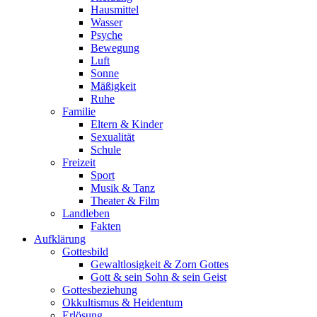
Hausmittel
Wasser
Psyche
Bewegung
Luft
Sonne
Mäßigkeit
Ruhe
Familie
Eltern & Kinder
Sexualität
Schule
Freizeit
Sport
Musik & Tanz
Theater & Film
Landleben
Fakten
Aufklärung
Gottesbild
Gewaltlosigkeit & Zorn Gottes
Gott & sein Sohn & sein Geist
Gottesbeziehung
Okkultismus & Heidentum
Erlösung