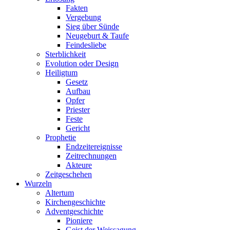
Fakten
Vergebung
Sieg über Sünde
Neugeburt & Taufe
Feindesliebe
Sterblichkeit
Evolution oder Design
Heiligtum
Gesetz
Aufbau
Opfer
Priester
Feste
Gericht
Prophetie
Endzeitereignisse
Zeitrechnungen
Akteure
Zeitgeschehen
Wurzeln
Altertum
Kirchengeschichte
Adventgeschichte
Pioniere
Geist der Weissagung