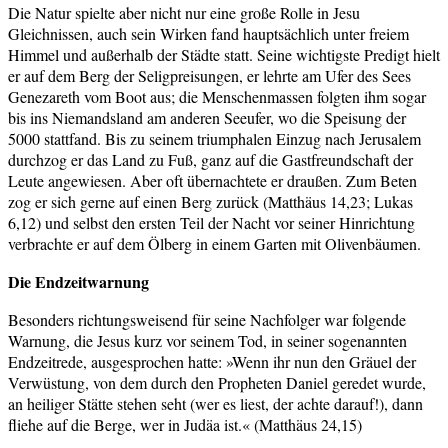
Die Natur spielte aber nicht nur eine große Rolle in Jesu
Gleichnissen, auch sein Wirken fand hauptsächlich unter freiem
Himmel und außerhalb der Städte statt. Seine wichtigste Predigt hielt
er auf dem Berg der Seligpreisungen, er lehrte am Ufer des Sees
Genezareth vom Boot aus; die Menschenmassen folgten ihm sogar
bis ins Niemandsland am anderen Seeufer, wo die Speisung der
5000 stattfand. Bis zu seinem triumphalen Einzug nach Jerusalem
durchzog er das Land zu Fuß, ganz auf die Gastfreundschaft der
Leute angewiesen. Aber oft übernachtete er draußen. Zum Beten
zog er sich gerne auf einen Berg zurück (Matthäus 14,23; Lukas
6,12) und selbst den ersten Teil der Nacht vor seiner Hinrichtung
verbrachte er auf dem Ölberg in einem Garten mit Olivenbäumen.
Die Endzeitwarnung
Besonders richtungsweisend für seine Nachfolger war folgende
Warnung, die Jesus kurz vor seinem Tod, in seiner sogenannten
Endzeitrede, ausgesprochen hatte: »Wenn ihr nun den Gräuel der
Verwüstung, von dem durch den Propheten Daniel geredet wurde,
an heiliger Stätte stehen seht (wer es liest, der achte darauf!), dann
fliehe auf die Berge, wer in Judäa ist.« (Matthäus 24,15)