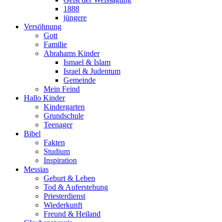
1888
jüngere
Versöhnung
Gott
Familie
Abrahams Kinder
Ismael & Islam
Israel & Judentum
Gemeinde
Mein Feind
Hallo Kinder
Kindergarten
Grundschule
Teenager
Bibel
Fakten
Studium
Inspiration
Messias
Geburt & Leben
Tod & Auferstehung
Priesterdienst
Wiederkunft
Freund & Heiland