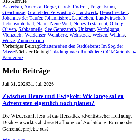
316 Aufrufe
Ackerbau
,
Amerika
,
Berge
,
Carob
,
Endzeit
,
Feigenbaum
,
Gleichnisse
,
Gräuel der Verwüstung
,
Handwerk
,
Heuschrecken
,
Johannes der Täufer
,
Johannisbrot
,
Landleben
,
Landwirtschaft
,
Lebensunterhalt
,
Natur
,
Neue Welt
,
Neues Testament
,
Ölberg
,
Oliven
,
Sabbatmeile
,
See Genezareth
,
Unkraut
,
Verfolgung
,
Viehzucht
,
Waldenser
,
Weinberg
,
Weinstock
,
Weizen
,
Wildnis
,
Wüste
,
Zimmermann
Vorheriger Beitrag
Schattenseiten des Stadtlebens: Im Sog der
Masse
Nächster Beitrag
Einladung nach Rumänien: OCI-Gartenbau-
Konferenz
Mehr Beiträge
Juli 31,
2026
31. Juli 2026
Zwischen Heute und Ewigkeit: Wie lange sollen
Adventisten eigentlich noch planen?
Die Wiederkunft Jesu ist das Herzstück adventistischer Hoffnung.
Doch wie wirkt sich diese Hoffnung auf Ausbildung, Familie oder
Gemeindeprojekte aus?
Weiterlesen