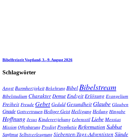
Bibelfreizeit Vogtland, 3.–9. August 2026
Schlagwörter
Bibelstream
Bibel
Angst
Barmherzigkeit
Bekehrung
Charakter
Endzeit
Demut
Erlösung
Bibelstudium
Evangelium
Gebet
Glaube
Gesundheit
Freiheit
Freude
Geduld
Glauben
Gnade
Heiligung
Heiliger Geist
Heilung
Gottvertrauen
Hingabe
Hoffnung
Liebe
Kindererziehung
Messias
Jesus
Lebensstil
Sabbat
Reformation
Prophetie
Predigt
Mission
Offenbarung
Sünde
Siebenten-Tags-Adventisten
Sanftmut
Selbstverleugnung