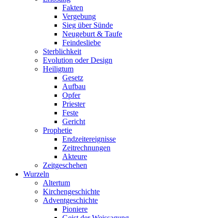
Fakten
Vergebung
Sieg über Sünde
Neugeburt & Taufe
Feindesliebe
Sterblichkeit
Evolution oder Design
Heiligtum
Gesetz
Aufbau
Opfer
Priester
Feste
Gericht
Prophetie
Endzeitereignisse
Zeitrechnungen
Akteure
Zeitgeschehen
Wurzeln
Altertum
Kirchengeschichte
Adventgeschichte
Pioniere
Geist der Weissagung