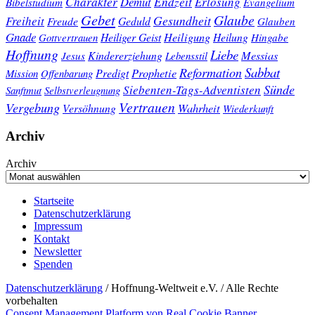
Charakter
Endzeit
Demut
Erlösung
Bibelstudium
Evangelium
Gebet
Glaube
Gesundheit
Freiheit
Freude
Geduld
Glauben
Gnade
Heiligung
Heiliger Geist
Heilung
Gottvertrauen
Hingabe
Hoffnung
Liebe
Kindererziehung
Messias
Jesus
Lebensstil
Sabbat
Reformation
Prophetie
Predigt
Mission
Offenbarung
Sünde
Siebenten-Tags-Adventisten
Sanftmut
Selbstverleugnung
Vertrauen
Vergebung
Wahrheit
Versöhnung
Wiederkunft
Archiv
Archiv
Startseite
Datenschutzerklärung
Impressum
Kontakt
Newsletter
Spenden
Datenschutzerklärung
/ Hoffnung-Weltweit e.V. / Alle Rechte
vorbehalten
Consent Management Platform von Real Cookie Banner