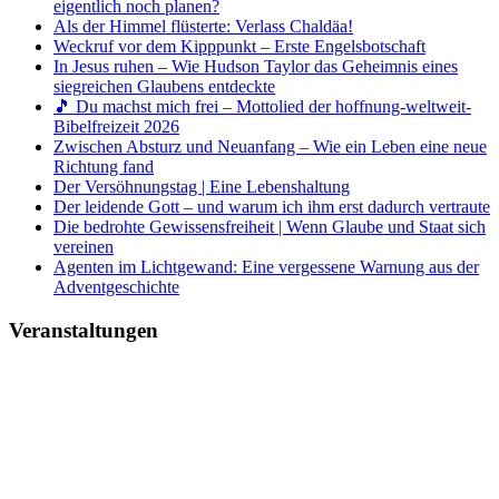
eigentlich noch planen?
Als der Himmel flüsterte: Verlass Chaldäa!
Weckruf vor dem Kipppunkt – Erste Engelsbotschaft
In Jesus ruhen – Wie Hudson Taylor das Geheimnis eines
siegreichen Glaubens entdeckte
🎵 Du machst mich frei – Mottolied der hoffnung-weltweit-
Bibelfreizeit 2026
Zwischen Absturz und Neuanfang – Wie ein Leben eine neue
Richtung fand
Der Versöhnungstag | Eine Lebenshaltung
Der leidende Gott – und warum ich ihm erst dadurch vertraute
Die bedrohte Gewissensfreiheit | Wenn Glaube und Staat sich
vereinen
Agenten im Lichtgewand: Eine vergessene Warnung aus der
Adventgeschichte
Veranstaltungen