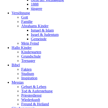
1888
jüngere
Versöhnung
Gott
Familie
Abrahams Kinder
Ismael & Islam
Israel & Judentum
Gemeinde
Mein Feind
Hallo Kinder
Kindergarten
Grundschule
Teenager
Bibel
Fakten
Studium
Inspiration
Messias
Geburt & Leben
Tod & Auferstehung
Priesterdienst
Wiederkunft
Freund & Heiland