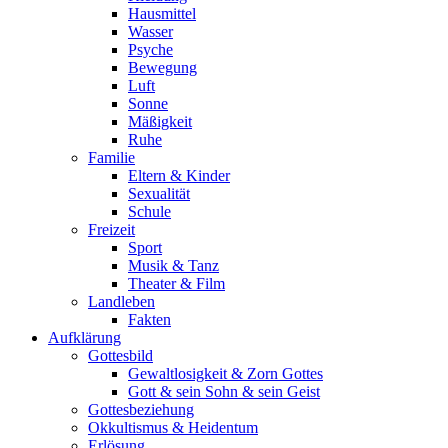
Hausmittel
Wasser
Psyche
Bewegung
Luft
Sonne
Mäßigkeit
Ruhe
Familie
Eltern & Kinder
Sexualität
Schule
Freizeit
Sport
Musik & Tanz
Theater & Film
Landleben
Fakten
Aufklärung
Gottesbild
Gewaltlosigkeit & Zorn Gottes
Gott & sein Sohn & sein Geist
Gottesbeziehung
Okkultismus & Heidentum
Erlösung