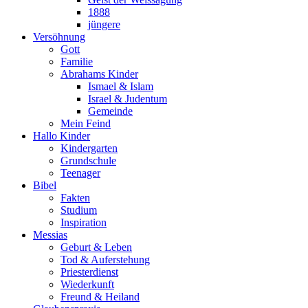
1888
jüngere
Versöhnung
Gott
Familie
Abrahams Kinder
Ismael & Islam
Israel & Judentum
Gemeinde
Mein Feind
Hallo Kinder
Kindergarten
Grundschule
Teenager
Bibel
Fakten
Studium
Inspiration
Messias
Geburt & Leben
Tod & Auferstehung
Priesterdienst
Wiederkunft
Freund & Heiland