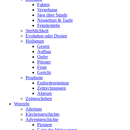
Fakten
Vergebung
Sieg über Sünde
Neugeburt & Taufe
Feindesliebe
Sterblichkeit
Evolution oder Design
Heiligtum
Gesetz
Aufbau
Opfer
Priester
Feste
Gericht
Prophetie
Endzeitereignisse
Zeitrechnungen
Akteure
Zeitgeschehen
Wurzeln
Altertum
Kirchengeschichte
Adventgeschichte
Pioniere
Geist der Weissagung