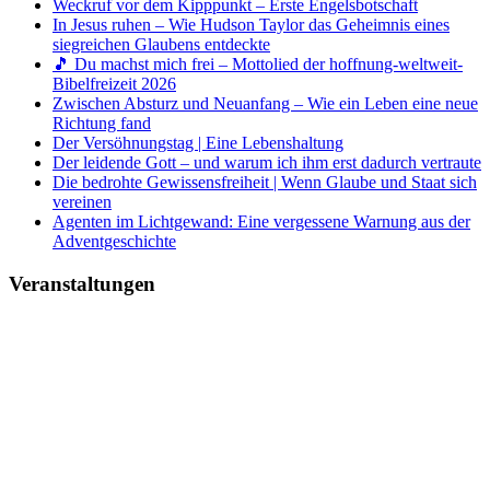
Weckruf vor dem Kipppunkt – Erste Engelsbotschaft
In Jesus ruhen – Wie Hudson Taylor das Geheimnis eines
siegreichen Glaubens entdeckte
🎵 Du machst mich frei – Mottolied der hoffnung-weltweit-
Bibelfreizeit 2026
Zwischen Absturz und Neuanfang – Wie ein Leben eine neue
Richtung fand
Der Versöhnungstag | Eine Lebenshaltung
Der leidende Gott – und warum ich ihm erst dadurch vertraute
Die bedrohte Gewissensfreiheit | Wenn Glaube und Staat sich
vereinen
Agenten im Lichtgewand: Eine vergessene Warnung aus der
Adventgeschichte
Veranstaltungen