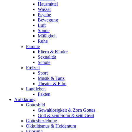
Hausmittel
Wasser
Psyche
Bewegung
Luft
Sonne
Mäßigkeit
Ruhe
Familie
Eltern & Kinder
Sexualität
Schule
Freizeit
Sport
Musik & Tanz
Theater & Film
Landleben
Fakten
Aufklärung
Gottesbild
Gewaltlosigkeit & Zorn Gottes
Gott & sein Sohn & sein Geist
Gottesbeziehung
Okkultismus & Heidentum
Erlösung