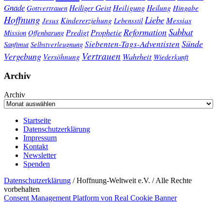
Gnade
Heiligung
Heiliger Geist
Heilung
Gottvertrauen
Hingabe
Hoffnung
Liebe
Kindererziehung
Messias
Jesus
Lebensstil
Sabbat
Reformation
Prophetie
Predigt
Mission
Offenbarung
Sünde
Siebenten-Tags-Adventisten
Sanftmut
Selbstverleugnung
Vertrauen
Vergebung
Wahrheit
Versöhnung
Wiederkunft
Archiv
Archiv
Startseite
Datenschutzerklärung
Impressum
Kontakt
Newsletter
Spenden
Datenschutzerklärung
/ Hoffnung-Weltweit e.V. / Alle Rechte
vorbehalten
Consent Management Platform von Real Cookie Banner