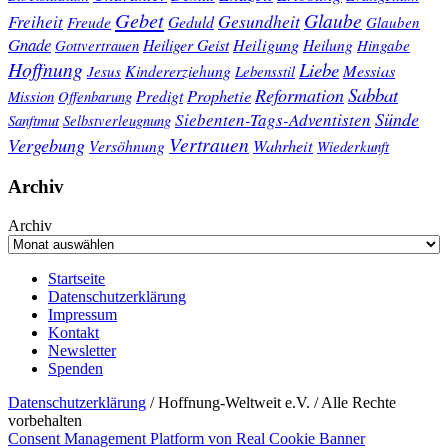
Gebet
Glaube
Gesundheit
Freiheit
Freude
Geduld
Glauben
Gnade
Heiligung
Heiliger Geist
Heilung
Gottvertrauen
Hingabe
Hoffnung
Liebe
Kindererziehung
Messias
Jesus
Lebensstil
Sabbat
Reformation
Prophetie
Predigt
Mission
Offenbarung
Sünde
Siebenten-Tags-Adventisten
Sanftmut
Selbstverleugnung
Vertrauen
Vergebung
Wahrheit
Versöhnung
Wiederkunft
Archiv
Archiv
Startseite
Datenschutzerklärung
Impressum
Kontakt
Newsletter
Spenden
Datenschutzerklärung
/ Hoffnung-Weltweit e.V. / Alle Rechte
vorbehalten
Consent Management Platform von Real Cookie Banner