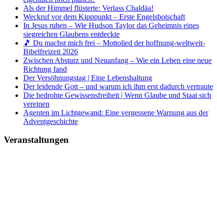
Als der Himmel flüsterte: Verlass Chaldäa!
Weckruf vor dem Kipppunkt – Erste Engelsbotschaft
In Jesus ruhen – Wie Hudson Taylor das Geheimnis eines
siegreichen Glaubens entdeckte
🎵 Du machst mich frei – Mottolied der hoffnung-weltweit-
Bibelfreizeit 2026
Zwischen Absturz und Neuanfang – Wie ein Leben eine neue
Richtung fand
Der Versöhnungstag | Eine Lebenshaltung
Der leidende Gott – und warum ich ihm erst dadurch vertraute
Die bedrohte Gewissensfreiheit | Wenn Glaube und Staat sich
vereinen
Agenten im Lichtgewand: Eine vergessene Warnung aus der
Adventgeschichte
Veranstaltungen