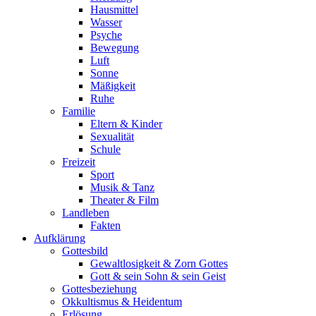
Hausmittel
Wasser
Psyche
Bewegung
Luft
Sonne
Mäßigkeit
Ruhe
Familie
Eltern & Kinder
Sexualität
Schule
Freizeit
Sport
Musik & Tanz
Theater & Film
Landleben
Fakten
Aufklärung
Gottesbild
Gewaltlosigkeit & Zorn Gottes
Gott & sein Sohn & sein Geist
Gottesbeziehung
Okkultismus & Heidentum
Erlösung