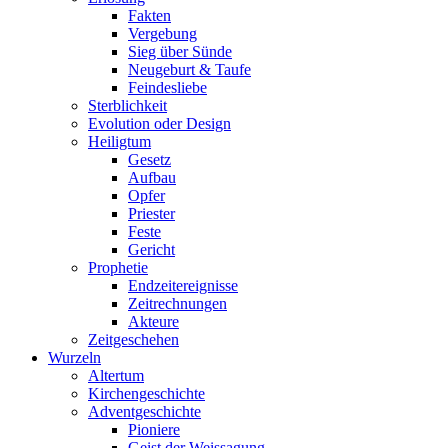
Fakten
Vergebung
Sieg über Sünde
Neugeburt & Taufe
Feindesliebe
Sterblichkeit
Evolution oder Design
Heiligtum
Gesetz
Aufbau
Opfer
Priester
Feste
Gericht
Prophetie
Endzeitereignisse
Zeitrechnungen
Akteure
Zeitgeschehen
Wurzeln
Altertum
Kirchengeschichte
Adventgeschichte
Pioniere
Geist der Weissagung