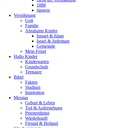
1888
jüngere
Versöhnung
Gott
Familie
Abrahams Kinder
Ismael & Islam
Israel & Judentum
Gemeinde
Mein Feind
Hallo Kinder
Kindergarten
Grundschule
Teenager
Bibel
Fakten
Studium
Inspiration
Messias
Geburt & Leben
Tod & Auferstehung
Priesterdienst
Wiederkunft
Freund & Heiland