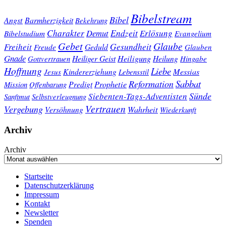
Bibelstream
Bibel
Angst
Barmherzigkeit
Bekehrung
Charakter
Endzeit
Demut
Erlösung
Bibelstudium
Evangelium
Gebet
Glaube
Gesundheit
Freiheit
Freude
Geduld
Glauben
Gnade
Heiligung
Heiliger Geist
Heilung
Gottvertrauen
Hingabe
Hoffnung
Liebe
Kindererziehung
Messias
Jesus
Lebensstil
Sabbat
Reformation
Prophetie
Predigt
Mission
Offenbarung
Sünde
Siebenten-Tags-Adventisten
Sanftmut
Selbstverleugnung
Vertrauen
Vergebung
Wahrheit
Versöhnung
Wiederkunft
Archiv
Archiv
Startseite
Datenschutzerklärung
Impressum
Kontakt
Newsletter
Spenden