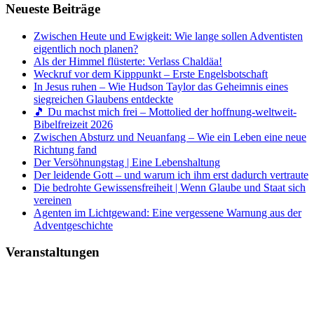
Neueste Beiträge
Zwischen Heute und Ewigkeit: Wie lange sollen Adventisten
eigentlich noch planen?
Als der Himmel flüsterte: Verlass Chaldäa!
Weckruf vor dem Kipppunkt – Erste Engelsbotschaft
In Jesus ruhen – Wie Hudson Taylor das Geheimnis eines
siegreichen Glaubens entdeckte
🎵 Du machst mich frei – Mottolied der hoffnung-weltweit-
Bibelfreizeit 2026
Zwischen Absturz und Neuanfang – Wie ein Leben eine neue
Richtung fand
Der Versöhnungstag | Eine Lebenshaltung
Der leidende Gott – und warum ich ihm erst dadurch vertraute
Die bedrohte Gewissensfreiheit | Wenn Glaube und Staat sich
vereinen
Agenten im Lichtgewand: Eine vergessene Warnung aus der
Adventgeschichte
Veranstaltungen