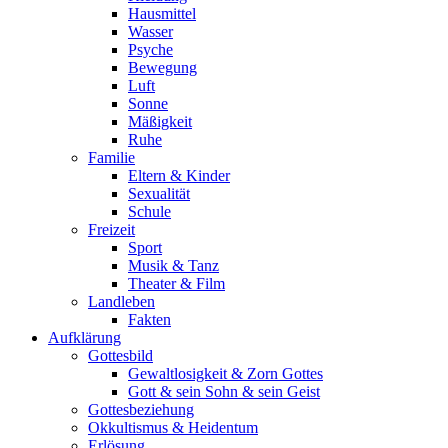
Hausmittel
Wasser
Psyche
Bewegung
Luft
Sonne
Mäßigkeit
Ruhe
Familie
Eltern & Kinder
Sexualität
Schule
Freizeit
Sport
Musik & Tanz
Theater & Film
Landleben
Fakten
Aufklärung
Gottesbild
Gewaltlosigkeit & Zorn Gottes
Gott & sein Sohn & sein Geist
Gottesbeziehung
Okkultismus & Heidentum
Erlösung