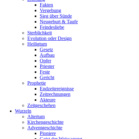
Fakten
Vergebung
Sieg über Sünde
Neugeburt & Taufe
Feindesliebe
Sterblichkeit
Evolution oder Design
Heiligtum
Gesetz
Aufbau
Opfer
Priester
Feste
Gericht
Prophetie
Endzeitereignisse
Zeitrechnungen
Akteure
Zeitgeschehen
Wurzeln
Altertum
Kirchengeschichte
Adventgeschichte
Pioniere
Geist der Weissagung