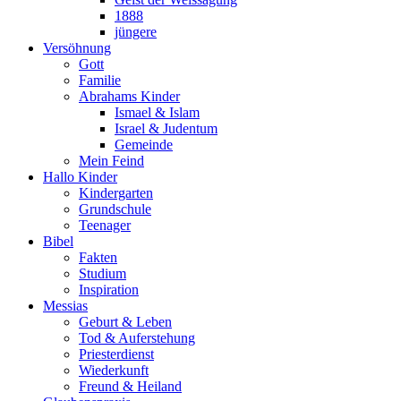
1888
jüngere
Versöhnung
Gott
Familie
Abrahams Kinder
Ismael & Islam
Israel & Judentum
Gemeinde
Mein Feind
Hallo Kinder
Kindergarten
Grundschule
Teenager
Bibel
Fakten
Studium
Inspiration
Messias
Geburt & Leben
Tod & Auferstehung
Priesterdienst
Wiederkunft
Freund & Heiland