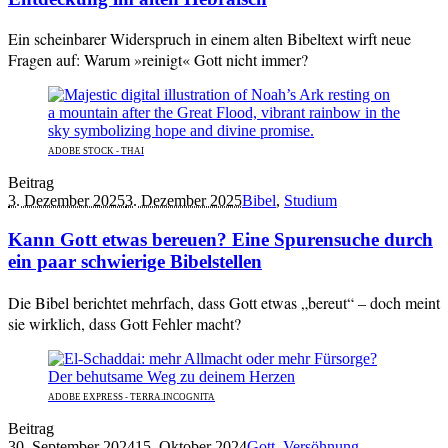
Ein scheinbarer Widerspruch in einem alten Bibeltext wirft neue
Fragen auf: Warum »reinigt« Gott nicht immer?
ADOBE STOCK - THAI
Beitrag
3. Dezember 2025
3. Dezember 2025
Bibel
,
Studium
Kann Gott etwas bereuen? Eine Spurensuche durch
ein paar schwierige Bibelstellen
Die Bibel berichtet mehrfach, dass Gott etwas „bereut“ – doch meint
sie wirklich, dass Gott Fehler macht?
ADOBE EXPRESS - TERRA.INCOGNITA
Beitrag
30. September 2024
15. Oktober 2024
Gott
,
Versöhnung