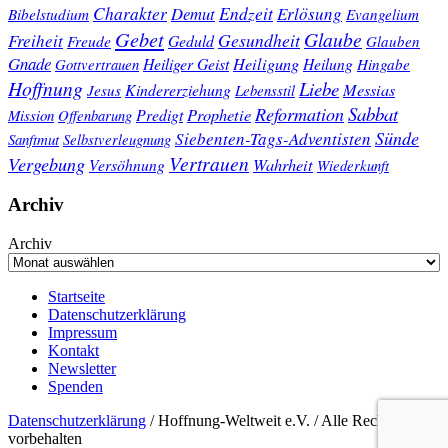
Charakter
Endzeit
Demut
Erlösung
Bibelstudium
Evangelium
Gebet
Glaube
Gesundheit
Freiheit
Freude
Geduld
Glauben
Gnade
Heiligung
Heiliger Geist
Heilung
Gottvertrauen
Hingabe
Hoffnung
Liebe
Kindererziehung
Messias
Jesus
Lebensstil
Sabbat
Reformation
Prophetie
Predigt
Mission
Offenbarung
Sünde
Siebenten-Tags-Adventisten
Sanftmut
Selbstverleugnung
Vertrauen
Vergebung
Wahrheit
Versöhnung
Wiederkunft
Archiv
Archiv
Startseite
Datenschutzerklärung
Impressum
Kontakt
Newsletter
Spenden
Datenschutzerklärung
/ Hoffnung-Weltweit e.V. / Alle Rechte
vorbehalten