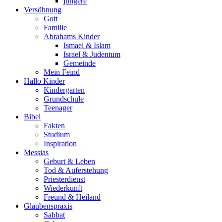
jüngere
Versöhnung
Gott
Familie
Abrahams Kinder
Ismael & Islam
Israel & Judentum
Gemeinde
Mein Feind
Hallo Kinder
Kindergarten
Grundschule
Teenager
Bibel
Fakten
Studium
Inspiration
Messias
Geburt & Leben
Tod & Auferstehung
Priesterdienst
Wiederkunft
Freund & Heiland
Glaubenspraxis
Sabbat