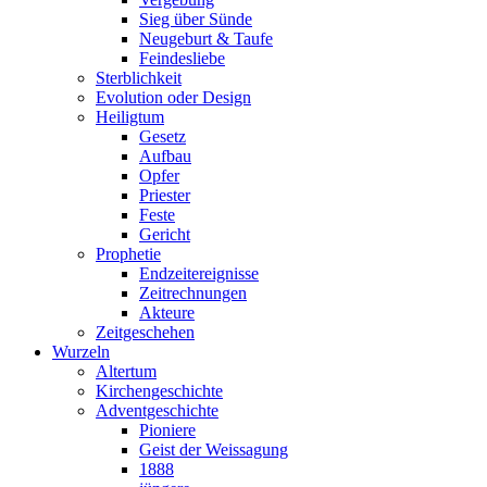
Sieg über Sünde
Neugeburt & Taufe
Feindesliebe
Sterblichkeit
Evolution oder Design
Heiligtum
Gesetz
Aufbau
Opfer
Priester
Feste
Gericht
Prophetie
Endzeitereignisse
Zeitrechnungen
Akteure
Zeitgeschehen
Wurzeln
Altertum
Kirchengeschichte
Adventgeschichte
Pioniere
Geist der Weissagung
1888