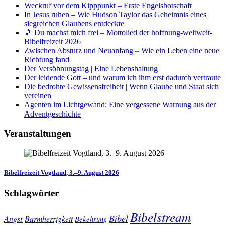
Weckruf vor dem Kipppunkt – Erste Engelsbotschaft
In Jesus ruhen – Wie Hudson Taylor das Geheimnis eines
siegreichen Glaubens entdeckte
🎵 Du machst mich frei – Mottolied der hoffnung-weltweit-
Bibelfreizeit 2026
Zwischen Absturz und Neuanfang – Wie ein Leben eine neue
Richtung fand
Der Versöhnungstag | Eine Lebenshaltung
Der leidende Gott – und warum ich ihm erst dadurch vertraute
Die bedrohte Gewissensfreiheit | Wenn Glaube und Staat sich
vereinen
Agenten im Lichtgewand: Eine vergessene Warnung aus der
Adventgeschichte
Veranstaltungen
Bibelfreizeit Vogtland, 3.–9. August 2026
Schlagwörter
Bibelstream
Bibel
Angst
Barmherzigkeit
Bekehrung