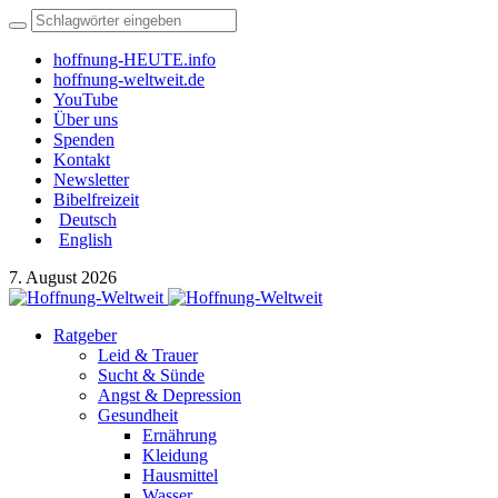
hoffnung-HEUTE.info
hoffnung-weltweit.de
YouTube
Über uns
Spenden
Kontakt
Newsletter
Bibelfreizeit
Deutsch
English
7. August 2026
Ratgeber
Leid & Trauer
Sucht & Sünde
Angst & Depression
Gesundheit
Ernährung
Kleidung
Hausmittel
Wasser