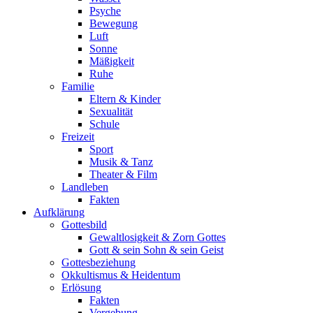
Psyche
Bewegung
Luft
Sonne
Mäßigkeit
Ruhe
Familie
Eltern & Kinder
Sexualität
Schule
Freizeit
Sport
Musik & Tanz
Theater & Film
Landleben
Fakten
Aufklärung
Gottesbild
Gewaltlosigkeit & Zorn Gottes
Gott & sein Sohn & sein Geist
Gottesbeziehung
Okkultismus & Heidentum
Erlösung
Fakten
Vergebung