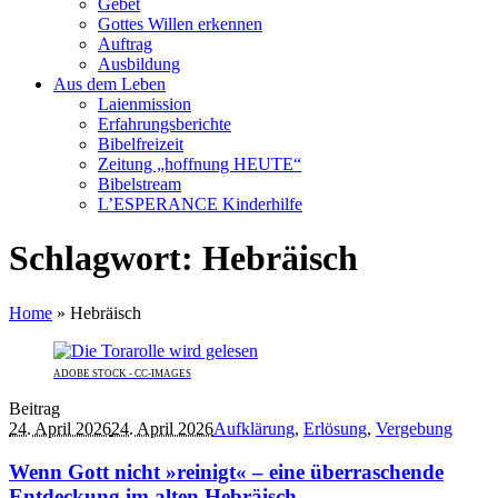
Gebet
Gottes Willen erkennen
Auftrag
Ausbildung
Aus dem Leben
Laienmission
Erfahrungsberichte
Bibelfreizeit
Zeitung „hoffnung HEUTE“
Bibelstream
L’ESPERANCE Kinderhilfe
Schlagwort:
Hebräisch
Home
»
Hebräisch
ADOBE STOCK - CC-IMAGES
Beitrag
24. April 2026
24. April 2026
Aufklärung
,
Erlösung
,
Vergebung
Wenn Gott nicht »reinigt« – eine überraschende
Entdeckung im alten Hebräisch