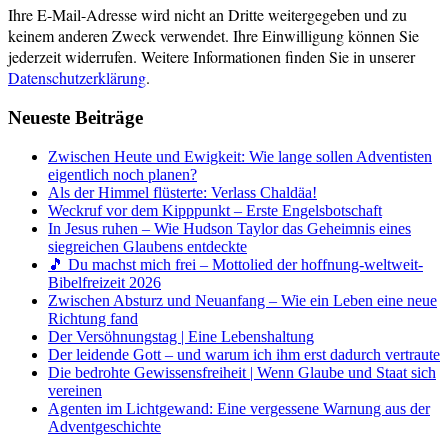
Ihre E-Mail-Adresse wird nicht an Dritte weitergegeben und zu
keinem anderen Zweck verwendet. Ihre Einwilligung können Sie
jederzeit widerrufen. Weitere Informationen finden Sie in unserer
Datenschutzerklärung
.
Neueste Beiträge
Zwischen Heute und Ewigkeit: Wie lange sollen Adventisten
eigentlich noch planen?
Als der Himmel flüsterte: Verlass Chaldäa!
Weckruf vor dem Kipppunkt – Erste Engelsbotschaft
In Jesus ruhen – Wie Hudson Taylor das Geheimnis eines
siegreichen Glaubens entdeckte
🎵 Du machst mich frei – Mottolied der hoffnung-weltweit-
Bibelfreizeit 2026
Zwischen Absturz und Neuanfang – Wie ein Leben eine neue
Richtung fand
Der Versöhnungstag | Eine Lebenshaltung
Der leidende Gott – und warum ich ihm erst dadurch vertraute
Die bedrohte Gewissensfreiheit | Wenn Glaube und Staat sich
vereinen
Agenten im Lichtgewand: Eine vergessene Warnung aus der
Adventgeschichte