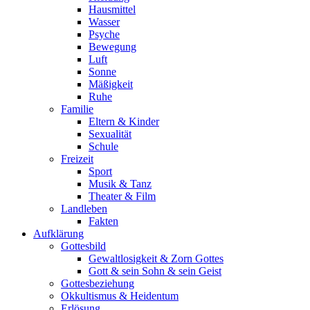
Hausmittel
Wasser
Psyche
Bewegung
Luft
Sonne
Mäßigkeit
Ruhe
Familie
Eltern & Kinder
Sexualität
Schule
Freizeit
Sport
Musik & Tanz
Theater & Film
Landleben
Fakten
Aufklärung
Gottesbild
Gewaltlosigkeit & Zorn Gottes
Gott & sein Sohn & sein Geist
Gottesbeziehung
Okkultismus & Heidentum
Erlösung