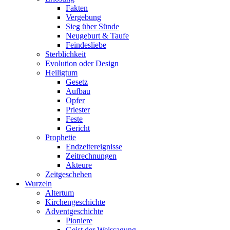
Fakten
Vergebung
Sieg über Sünde
Neugeburt & Taufe
Feindesliebe
Sterblichkeit
Evolution oder Design
Heiligtum
Gesetz
Aufbau
Opfer
Priester
Feste
Gericht
Prophetie
Endzeitereignisse
Zeitrechnungen
Akteure
Zeitgeschehen
Wurzeln
Altertum
Kirchengeschichte
Adventgeschichte
Pioniere
Geist der Weissagung