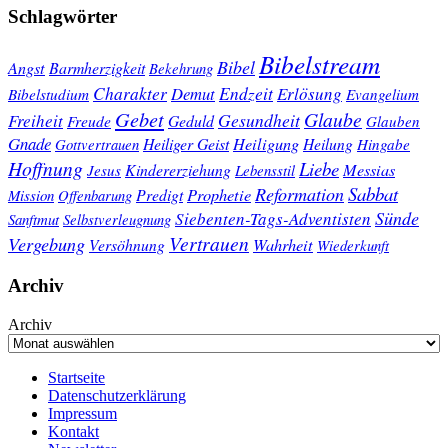
Schlagwörter
Bibelstream
Bibel
Angst
Barmherzigkeit
Bekehrung
Charakter
Endzeit
Demut
Erlösung
Bibelstudium
Evangelium
Gebet
Glaube
Gesundheit
Freiheit
Freude
Geduld
Glauben
Gnade
Heiligung
Heiliger Geist
Heilung
Gottvertrauen
Hingabe
Hoffnung
Liebe
Kindererziehung
Messias
Jesus
Lebensstil
Sabbat
Reformation
Prophetie
Predigt
Mission
Offenbarung
Sünde
Siebenten-Tags-Adventisten
Sanftmut
Selbstverleugnung
Vertrauen
Vergebung
Wahrheit
Versöhnung
Wiederkunft
Archiv
Archiv
Startseite
Datenschutzerklärung
Impressum
Kontakt