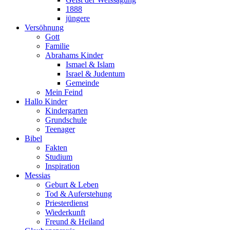
1888
jüngere
Versöhnung
Gott
Familie
Abrahams Kinder
Ismael & Islam
Israel & Judentum
Gemeinde
Mein Feind
Hallo Kinder
Kindergarten
Grundschule
Teenager
Bibel
Fakten
Studium
Inspiration
Messias
Geburt & Leben
Tod & Auferstehung
Priesterdienst
Wiederkunft
Freund & Heiland